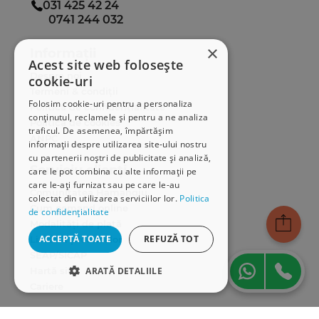
031 425 42 24
0741 244 032
×
Informații
Acest site web folosește
Despre noi
cookie-uri
Termeni & condiții
Folosim cookie-uri pentru a personaliza
Politica de confidențialitate
conținutul, reclamele și pentru a ne analiza
Politica de cookies
traficul. De asemenea, împărtășim
ANPC
informații despre utilizarea site-ului nostru
cu partenerii noștri de publicitate și analiză,
Serviciu clienți
care le pot combina cu alte informații pe
care le-ați furnizat sau pe care le-au
Comunitatea Hamangiu
colectat din utilizarea serviciilor lor.
Politica
Cum comand online
de confidențialitate
Modalități de plată
ACCEPTĂ TOATE
REFUZĂ TOT
Livrarea produselor
SEAP/SICAP
Hartă site
ARATĂ DETALIILE
Cariere
STRICT NECESARE
Abonare newsletter