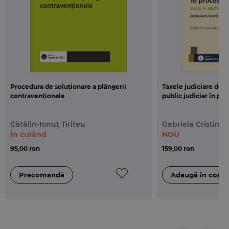
Procedura de soluționare a plângerii
Taxele judiciare de t
contravenționale
public judiciar în proc
Cătălin-Ionuț Tiriteu
Gabriela Cristina 
În curând
NOU
95,00 ron
159,00 ron