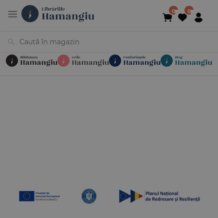
Cărți
Noutăți
În curs de apariție
Reduceri
Evenimente
Librării
Contact
Newsletter
031 425 4