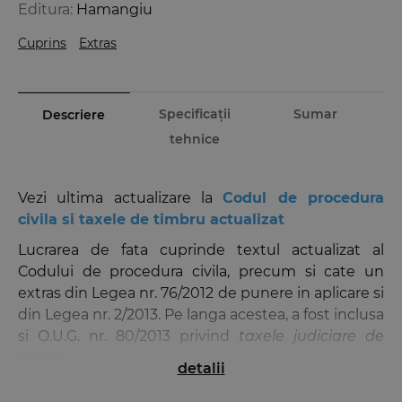
Editura:
Hamangiu
Cuprins
Extras
Specificații
Sumar
Descriere
tehnice
Vezi ultima actualizare la
Codul de procedura
civila si taxele de timbru actualizat
Lucrarea de fata cuprinde textul actualizat al
Codului de procedura civila, precum si cate un
extras din Legea nr. 76/2012 de punere in aplicare si
din Legea nr. 2/2013. Pe langa acestea, a fost inclusa
si O.U.G. nr. 80/2013 privind
taxele judiciare de
timbru
.
detalii
O tabla de materii detaliata si un index alfabetic ale