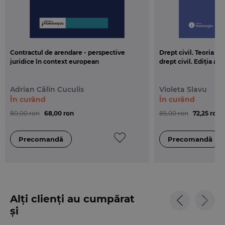
Contractul de arendare - perspective
Drept civil. Teoria g
juridice în context european
drept civil. Ediția a 3
Adrian Călin Cuculis
Violeta Slavu
În curând
În curând
80,00 ron
68,00 ron
85,00 ron
72,25 ron
Alți clienți au cumpărat
și