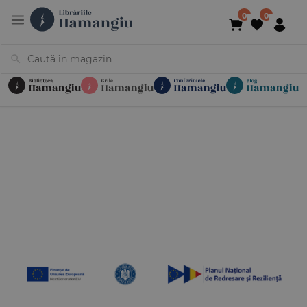
Cărți
Noutăți
În curs de apariție
Reduceri
Evenimente
Librării
Contact
Newsletter
031 425 4