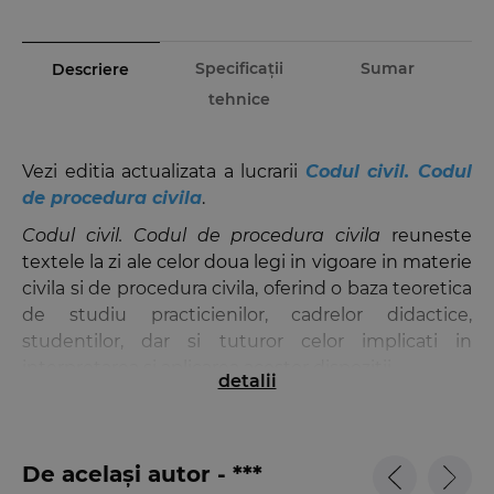
Specificații
Sumar
Descriere
tehnice
Vezi editia actualizata a lucrarii
Codul civil. Codul
de procedura civila
.
Codul civil. Codul de procedura civila
reuneste
textele la zi ale celor doua legi in vigoare in materie
civila si de procedura civila, oferind o baza teoretica
de studiu practicienilor, cadrelor didactice,
studentilor, dar si tuturor celor implicati in
interpretarea si aplicarea acestor dispozitii.
detalii
La finalul fiecarui articol al celor doua coduri sunt
indicate, cu caractere italice, textele
corespondente din actele normative care au fost
De același autor - ***
abrogate si al caror continut a fost absorbit in noile