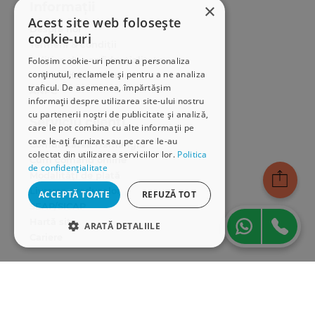
Informații
×
Acest site web folosește
Despre noi
cookie-uri
Termeni & condiții
Politica de confidențialitate
Folosim cookie-uri pentru a personaliza
conținutul, reclamele și pentru a ne analiza
Politica de cookies
traficul. De asemenea, împărtășim
ANPC
informații despre utilizarea site-ului nostru
cu partenerii noștri de publicitate și analiză,
Serviciu clienți
care le pot combina cu alte informații pe
care le-ați furnizat sau pe care le-au
Comunitatea Hamangiu
colectat din utilizarea serviciilor lor.
Politica
Cum comand online
de confidențialitate
Modalități de plată
Livrarea produselor
ACCEPTĂ TOATE
REFUZĂ TOT
SEAP/SICAP
Hartă site
ARATĂ DETALIILE
Cariere
STRICT NECESARE
Abonare newsletter
DE PERFORMANȚĂ
DE TARGETARE