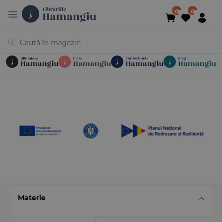
Cărți
Noutăți
În curs de apariție
Reduceri
Evenimente
Librării
Contact
Newsletter
031 425 4
Materie