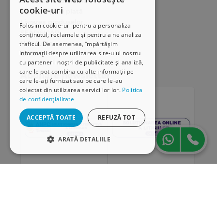
Cum comand online
cookie-uri
Modalități de plată
Livrarea produselor
Folosim cookie-uri pentru a personaliza
SEAP/SICAP
conținutul, reclamele și pentru a ne analiza
Hartă site
traficul. De asemenea, împărtășim
informații despre utilizarea site-ului nostru
Cariere
cu partenerii noștri de publicitate și analiză,
care le pot combina cu alte informații pe
Abonare newsletter
care le-ați furnizat sau pe care le-au
colectat din utilizarea serviciilor lor.
Politica
de confidențialitate
ACCEPTĂ TOATE
REFUZĂ TOT
ARATĂ DETALIILE
STRICT NECESARE
DE PERFORMANȚĂ
„Conținutul acestui material nu reprezintă în mod
DE TARGETARE
obligatoriu poziția oficială a Uniunii Europene sau a
Guvernului României”
DE FUNCŢIONALITATE