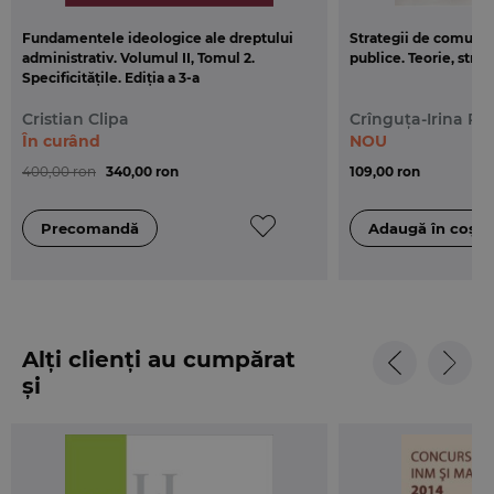
Fundamentele ideologice ale dreptului
Strategii de comunica
administrativ. Volumul II, Tomul 2.
publice. Teorie, strat
Specificitățile. Ediția a 3-a
Cristian Clipa
Crînguța-Irina Pe
În curând
NOU
400,00 ron
340,00 ron
109,00 ron
Alți clienți au cumpărat
și