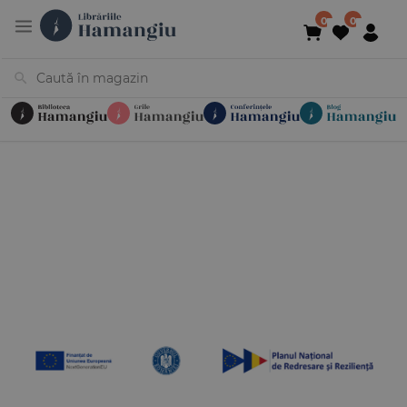
Cărți
Noutăți
În curs de apariție
Reduceri
Evenimente
Librării
Contact
Newsletter
031 425 4