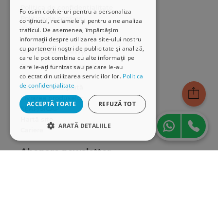
Politica de confidențialitate
Folosim cookie-uri pentru a personaliza
Politica de cookies
conținutul, reclamele și pentru a ne analiza
ANPC
traficul. De asemenea, împărtășim
informații despre utilizarea site-ului nostru
cu partenerii noștri de publicitate și analiză,
Serviciu clienți
care le pot combina cu alte informații pe
Comunitatea Hamangiu
care le-ați furnizat sau pe care le-au
colectat din utilizarea serviciilor lor.
Politica
Cum comand online
de confidențialitate
Modalități de plată
Livrarea produselor
ACCEPTĂ TOATE
REFUZĂ TOT
SEAP/SICAP
Hartă site
ARATĂ DETALIILE
Cariere
STRICT NECESARE
Abonare newsletter
DE PERFORMANȚĂ
DE TARGETARE
DE FUNCŢIONALITATE