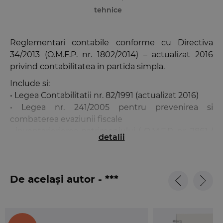
tehnice
Reglementari contabile conforme cu Directiva
34/2013 (O.M.F.P. nr. 1802/2014) – actualizat 2016
privind contabilitatea in partida simpla.
Include si:
• Legea Contabilitatii nr. 82/1991 (actualizat 2016)
• Legea nr. 241/2005 pentru prevenirea si
combaterea evaziunii fiscale
• inventarierierea patrimoniului ( O.M.F.P. nr. 2861 /
detalii
2009 )
• O.M.F.P. nr. 897/2015 pentru aprobarea Normelor
metodologice privind reflectarea în contabilitate a
De același autor - ***
principalelor operatiuni de fuziune, divizare,
dizolvare si lichidare a societatilor, precum si de
retragere sau excludere a unor asociati din cadrul
societatilor (actualizat 2016).