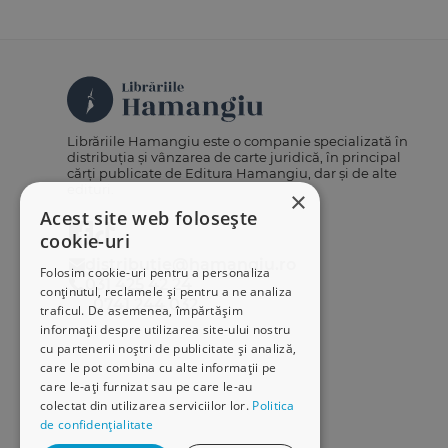
Librăriile Hamangiu este o companie specializată în
distribuția și vânzarea de carte juridică, în principal
cărți publicate de Editura Hamangiu, dar și de alte
edituri.
×
Acest site web folosește
cookie-uri
distributie@hamangiu.ro
Folosim cookie-uri pentru a personaliza
031 425 42 24
conținutul, reclamele și pentru a ne analiza
0741 244 032
traficul. De asemenea, împărtășim
informații despre utilizarea site-ului nostru
cu partenerii noștri de publicitate și analiză,
care le pot combina cu alte informații pe
care le-ați furnizat sau pe care le-au
colectat din utilizarea serviciilor lor.
Politica
de confidențialitate