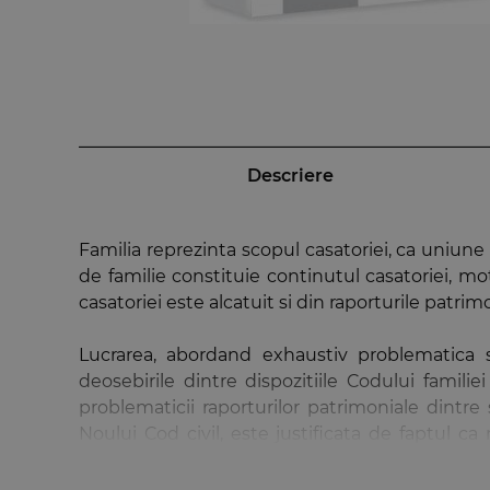
Descriere
Familia reprezinta scopul casatoriei, ca uniune 
de familie constituie continutul casatoriei, mot
casatoriei este alcatuit si din raporturile patrimo
Lucrarea, abordand exhaustiv problematica sub
deosebirile dintre dispozitiile Codului familie
problematicii raporturilor patrimoniale dintre 
Noului Cod civil, este justificata de faptul c
familiei, isi vor pastra actualitatea si pe toata d
normativ.