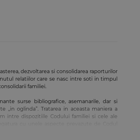
asterea, dezvoltarea si consolidarea raporturilor
utul relatiilor care se nasc intre soti in timpul
onsolidarii familiei.
nante surse bibliografice, asemanarile, dar si
tate „in oglinda”. Tratarea in aceasta maniera a
 intre dispozitiile Codului familiei si cele ale
in legatura cu unele aspecte prevazute de Codul
astfel tot atat de util si sub imperiului noului act