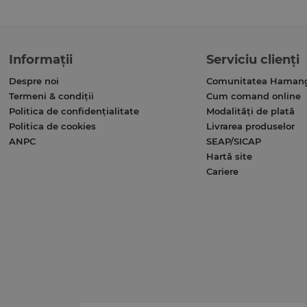
Informații
Serviciu clienți
Despre noi
Comunitatea Haman
Termeni & condiții
Cum comand online
Politica de confidențialitate
Modalități de plată
Politica de cookies
Livrarea produselor
ANPC
SEAP/SICAP
Hartă site
Cariere