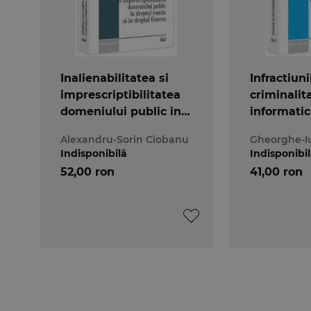
Inalienabilitatea si
Infractiuni
imprescriptibilitatea
criminalita
domeniului public in
informatic
dreptul roman si in
Alexandru-Sorin Ciobanu
Gheorghe-Iu
dreptul francez
Indisponibilă
Indisponibi
52,00 ron
41,00 ron