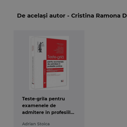
De același autor - Cristina Ramona 
Teste-grila pentru
examenele de
admitere in profesiile
juridice. Drept civil si
Adrian Stoica
drept procesual civil