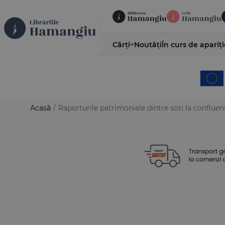
Cărți
Noutăți
În curs de apariți
Acasă
/
Raporturile patrimoniale dintre soti la confluenta