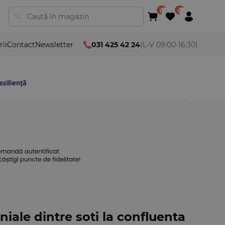
rii
Contact
Newsletter
031 425 42 24
(L-V 09:00-16:30)
iale dintre soti la confluenta