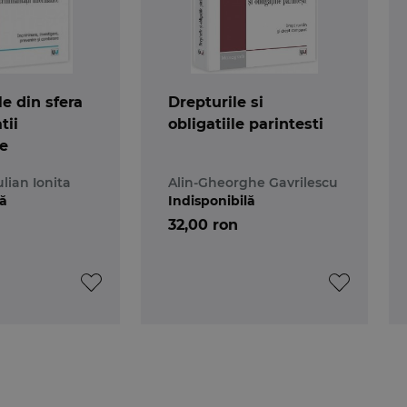
le din sfera
Drepturile si
tii
obligatiile parintesti
e
lian Ionita
Alin-Gheorghe Gavrilescu
lă
Indisponibilă
32,00 ron