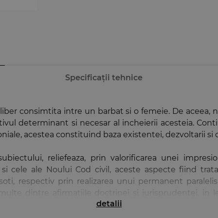
Specificații tehnice
liber consimtita intre un barbat si o femeie. De aceea, n
ivul determinant si necesar al incheierii acesteia. Contin
niale, acestea constituind baza existentei, dezvoltarii si c
iectului, reliefeaza, prin valorificarea unei impresio
i si cele ale Noului Cod civil, aceste aspecte fiind tra
soti, respectiv prin realizarea unui permanent paralelism
a multe dintre afirmatiile doctrinei si jurisprudentei, 
detalii
urata de aplicare a Noului Cod civil, studiul acestora fiind 