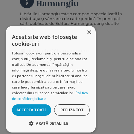
Librăriile Hamangiu este o companie specializată în
distribuția și vânzarea de carte juridică, în principal
cărți publicate de Editura Hamangiu, dar și de alte
edituri.
×
Acest site web folosește
cookie-uri
distributie@hamangiu.ro
Folosim cookie-uri pentru a personaliza
031 425 42 24
conținutul, reclamele și pentru a ne analiza
0741 244 032
traficul. De asemenea, împărtășim
informații despre utilizarea site-ului nostru
cu partenerii noștri de publicitate și analiză,
care le pot combina cu alte informații pe
care le-ați furnizat sau pe care le-au
colectat din utilizarea serviciilor lor.
Politica
de confidențialitate
ACCEPTĂ TOATE
REFUZĂ TOT
ARATĂ DETALIILE