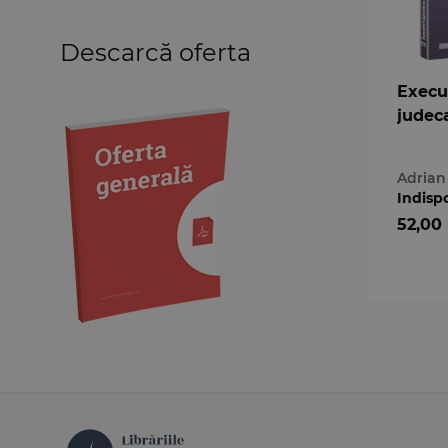
Medicină
Descarcă oferta
Organizarea profesiilor
juridice
Execu
Protecția drepturilor omului
judec
Psihologie
Teoria generală a dreptului
Variae
Adrian
Indisp
52,00