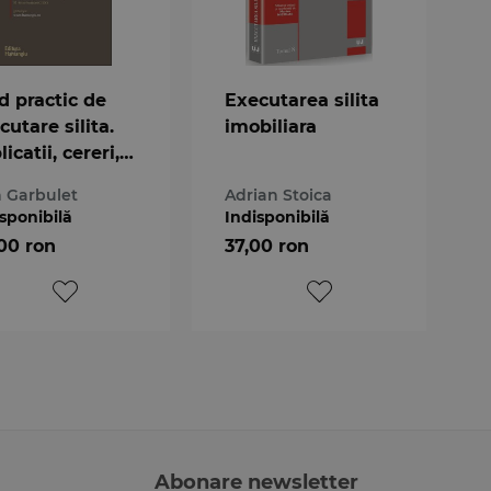
d practic de
Executarea silita
cutare silita.
imobiliara
icatii, cereri,
mulare. Editia
n Garbulet
Adrian Stoica
-a
sponibilă
Indisponibilă
00 ron
37,00 ron
Abonare newsletter