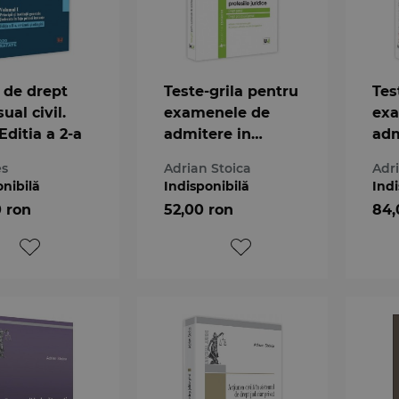
 de drept
Teste-grila pentru
Tes
ual civil.
examenele de
exa
 Editia a 2-a
admitere in
adm
profesiile juridice.
pro
es
Adrian Stoica
Adr
Drept penal si
Dre
onibilă
Indisponibilă
Indi
drept procesual
dre
0 ron
52,00 ron
84,
penal
civi