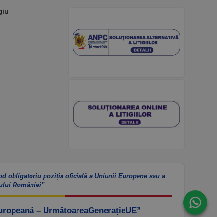
giu
od obligatoriu poziția oficială a Uniunii Europene sau a
ului României”
Europeană – UrmătoareaGenerațieUE”