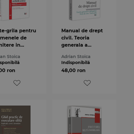
te-grila pentru
Manual de drept
menele de
civil. Teoria
itere in
generala a
fesiile juridice.
obligatiilor. Note
ian Stoica
Adrian Stoica
pt civil si
de curs. Teste-
sponibilă
Indisponibilă
pt procesual
Grila
00 ron
48,00 ron
l