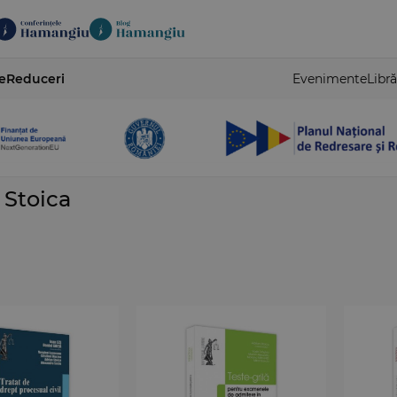
e
Reduceri
Evenimente
Libră
 Stoica