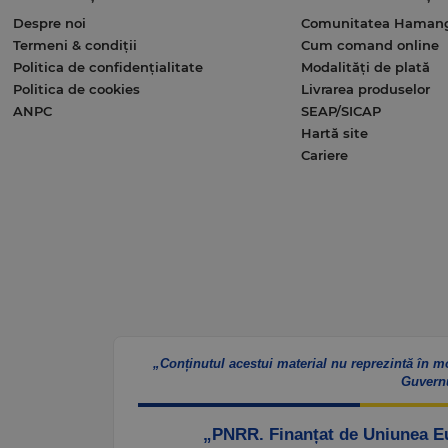
Despre noi
Comunitatea Haman
Termeni & condiții
Cum comand online
Politica de confidențialitate
Modalități de plată
Politica de cookies
Livrarea produselor
ANPC
SEAP/SICAP
Hartă site
Cariere
„Conținutul acestui material nu reprezintă în m
Guvern
„PNRR. Finanțat de Uniunea 