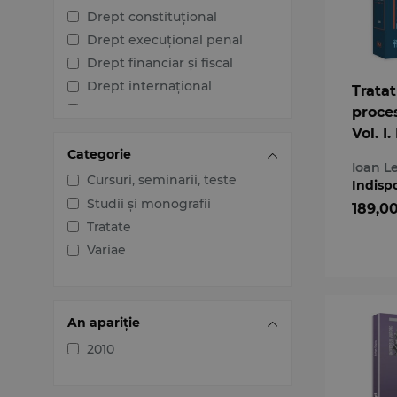
Drept constituțional
Drept execuțional penal
Drept financiar și fiscal
Drept internațional
Tratat
Drept penal
proces
Drept procesual civil
Vol. I.
Categorie
Drept procesual penal
Ioan L
Dreptul afacerilor
Cursuri, seminarii, teste
Indisp
Dreptul familiei
Studii și monografii
189,0
Dreptul mediului
Tratate
Dreptul muncii și securității
Variae
sociale
Dreptul noilor tehnologii
Dreptul proprietății
An apariție
intelectuale
2010
Dreptul Uniunii Europene
Jurisprudența instanțelor
judecătorești