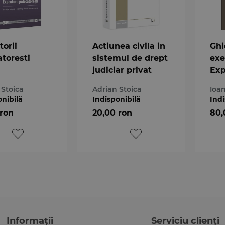
torii
Actiunea civila in
Ghi
atoresti
sistemul de drept
exe
judiciar privat
Expl
for
 Stoica
Adrian Stoica
Ioa
a 2
onibilă
Indisponibilă
Indi
 ron
20,00 ron
80,
Informații
Serviciu clienți