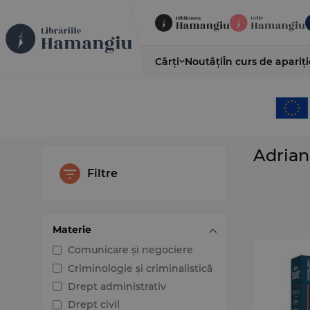
Cărți
Noutăți
În curs de apariți
Adrian
Filtre
Materie
Comunicare și negociere
Criminologie și criminalistică
Drept administrativ
Drept civil