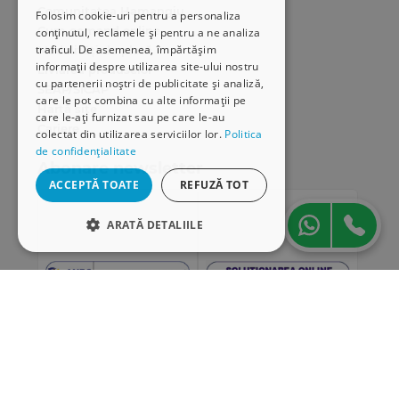
Comunitatea Hamangiu
Folosim cookie-uri pentru a personaliza
Cum comand online
conținutul, reclamele și pentru a ne analiza
traficul. De asemenea, împărtășim
Modalități de plată
informații despre utilizarea site-ului nostru
Livrarea produselor
cu partenerii noștri de publicitate și analiză,
SEAP/SICAP
care le pot combina cu alte informații pe
Hartă site
care le-ați furnizat sau pe care le-au
Cariere
colectat din utilizarea serviciilor lor.
Politica
de confidențialitate
Abonare newsletter
ACCEPTĂ TOATE
REFUZĂ TOT
ARATĂ DETALIILE
STRICT NECESARE
DE PERFORMANȚĂ
DE TARGETARE
DE FUNCŢIONALITATE