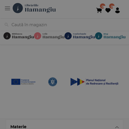
Cărți
Noutăți
În curs de apariție
Reduceri
Evenimente
Librării
Contact
Newsletter
031 425 4
Materie