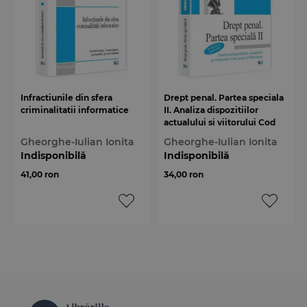
Infractiunile din sfera
Drept penal. Partea speciala
criminalitatii informatice
II. Analiza dispozitiilor
actualului si viitorului Cod
penal al Romaniei
Gheorghe-Iulian Ionita
Gheorghe-Iulian Ionita
Indisponibilă
Indisponibilă
41,00 ron
34,00 ron