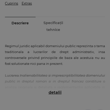
Cuprins
Extras
Specificații
Descriere
tehnice
Regimul juridic aplicabil domeniului public reprezinta o tema
traditionala a lucrarilor de drept administrativ, insa
controversele privind principiile de baza ale acestuia nu au
fost solutionate nici pana in prezent.
Lucrarea
Inalienabilitatea si imprescriptibilitatea domeniului
public in dreptul roman si in dreptul francez
constituie o
analiza originala si detaliata a reglementarilor aplicabile in
detalii
Romania si in Franta, avand la baza teza de doctorat intitulata
„Principii aplicabile domeniului public in Romania si in
Franta”, sustinuta de autor, in cursul anului 2011, la Facultatea