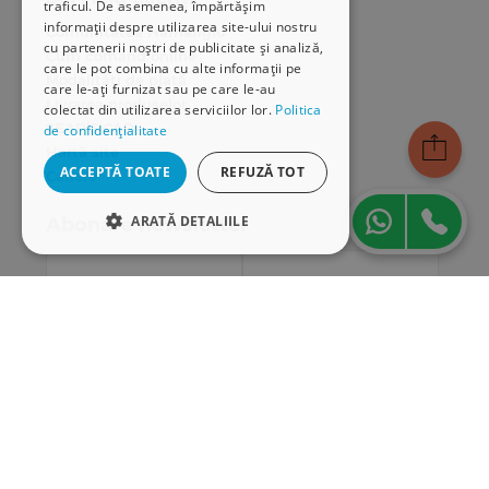
traficul. De asemenea, împărtășim
informații despre utilizarea site-ului nostru
Comunitatea Hamangiu
cu partenerii noștri de publicitate și analiză,
Cum comand online
care le pot combina cu alte informații pe
Modalități de plată
care le-ați furnizat sau pe care le-au
Livrarea produselor
colectat din utilizarea serviciilor lor.
Politica
SEAP/SICAP
de confidențialitate
Hartă site
ACCEPTĂ TOATE
REFUZĂ TOT
Cariere
ARATĂ DETALIILE
Abonare newsletter
STRICT NECESARE
DE PERFORMANȚĂ
DE TARGETARE
DE FUNCŢIONALITATE
Strict necesare
De performanță