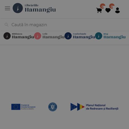
Cărți
Noutăți
În curs de apariție
Reduceri
Evenimente
Librării
Contact
Newsletter
031 425 4