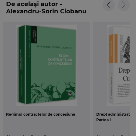
de Drept a Universitatii din Bucuresti.
De același autor -
Alexandru-Sorin Ciobanu
Inalienabilitatea si imprescriptibilitatea domeniului public
sunt tratate dintr-o perspectiva multidisciplinara, fiind
prezentate, in ambele sisteme de drept, atat evolutia istorica
si legislativa a acestora, cat si solutiile jurisprudentiale
relevante. De o importanta deosebita sunt deciziile Consiliului
de Stat francez, care au conturat, de-a lungul timpului, sfera
domeniului public si a principiilor specifice acestuia, dar si
unele orientari ale Consiliului Constitutional. In ceea ce
priveste solutiile adoptate de catre legiuitorul roman, dincolo
de analiza textelor constitutionale se remarca modificarile
aduse Legii nr. 213/1998, odata cu intrarea in vigoare a noului
Cod civil.
Dintre principalele teme abordate in aceasta monografie,
Regimul contractelor de concesiune
Drept administrativ.
amintim: originile si cristalizarea notiunii de domeniu public;
Partea I
prezentarea legislatiei relevante; evolutia principiilor
inalienabilitatii si imprescriptibilitatii domeniului public;