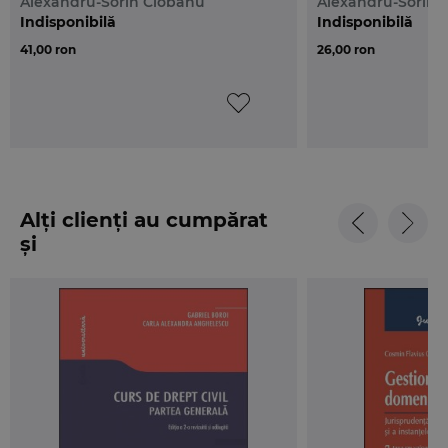
Alexandru-Sorin Ciobanu
Alexandru-Sorin 
efectele si eventualele exceptii; jurisprudenta instantelor
Indisponibilă
Indisponibilă
constitutionale, judiciare sau, dupa caz, administrative;
41,00 ron
26,00 ron
regimul drepturilor reale care afecteaza bunurile domeniale;
regimul actiunilor posesorii; imprescriptibilitatea actiunii in
revendicare avand ca obiect dependintele domeniale s.a.
Alți clienți au cumpărat
și