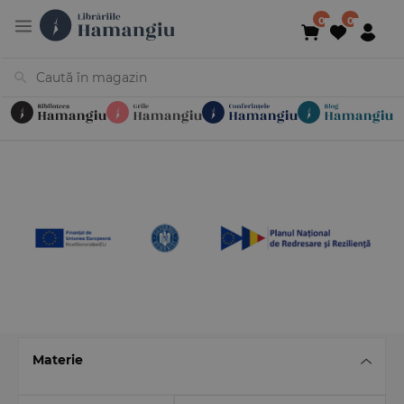
Cărți
Noutăți
În curs de apariție
Reduceri
Evenimente
Librării
Contact
Newsletter
031 425 4
Materie