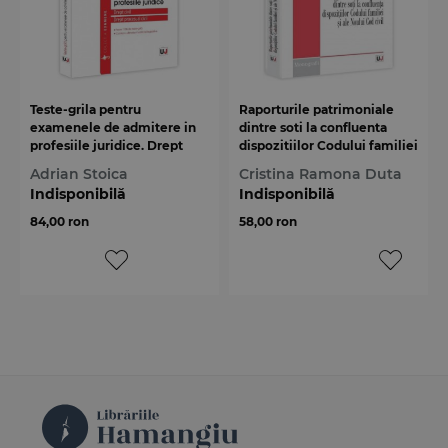
Teste-grila pentru
Raporturile patrimoniale
examenele de admitere in
dintre soti la confluenta
profesiile juridice. Drept
dispozitiilor Codului familiei
civil si drept procesual civil
si ale Noului Cod civil
Adrian Stoica
Cristina Ramona Duta
Indisponibilă
Indisponibilă
84,00 ron
58,00 ron