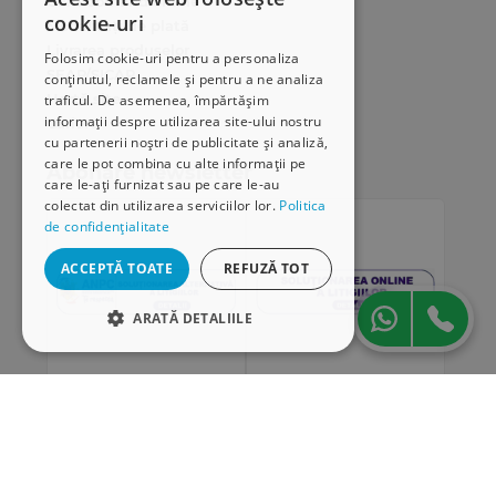
Cum comand online
cookie-uri
Modalități de plată
Livrarea produselor
Folosim cookie-uri pentru a personaliza
SEAP/SICAP
conținutul, reclamele și pentru a ne analiza
Hartă site
traficul. De asemenea, împărtășim
informații despre utilizarea site-ului nostru
Cariere
cu partenerii noștri de publicitate și analiză,
care le pot combina cu alte informații pe
Abonare newsletter
care le-ați furnizat sau pe care le-au
colectat din utilizarea serviciilor lor.
Politica
de confidențialitate
ACCEPTĂ TOATE
REFUZĂ TOT
ARATĂ DETALIILE
STRICT NECESARE
DE PERFORMANȚĂ
„Conținutul acestui material nu reprezintă în mod
DE TARGETARE
obligatoriu poziția oficială a Uniunii Europene sau a
Guvernului României”
DE FUNCŢIONALITATE