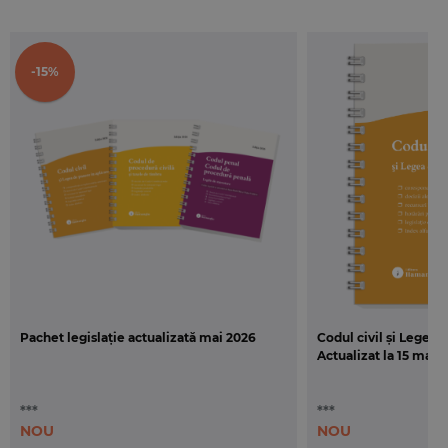
Codului civil
nr. pag. 328 / pret 50 lei / ISBN: 978-606-27-1484-0
2.
Jurisprudenta obligatorie pentru aplicarea
-15%
Codului de procedura civila
nr. pag. 440 / pret 55 lei / ISBN: 978-606-27-1478-9
3.
Jurisprudenta obligatorie pentru aplicarea
Codului penal
nr. pag. 848 / pret 85 lei / ISBN: 978-606-27-1471-0
4.
Jurisprudenta obligatorie pentru aplicarea
Codului de procedura penala
nr. pag. 664 / pret 75 lei / ISBN: 978-606-27-1472-7
Pachet legislație actualizată mai 2026
Codul civil și Legea 
Actualizat la 15 mai 2
***
***
NOU
NOU