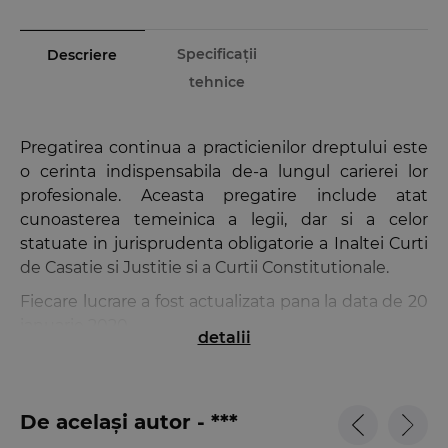
Specificații
Descriere
tehnice
Pregatirea continua a practicienilor dreptului este
o cerinta indispensabila de-a lungul carierei lor
profesionale. Aceasta pregatire include atat
cunoasterea temeinica a legii, dar si a celor
statuate in jurisprudenta obligatorie a Inaltei Curti
de Casatie si Justitie si a Curtii Constitutionale.
Fiecare lucrare a fost actualizata pana la data de 20
ianuarie 2020.
detalii
Pachet Jurisprudenta obligatorie 2020 contine:
De același autor - ***
1.
Jurisprudenta obligatorie pentru aplicarea