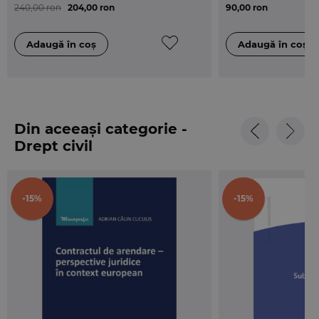
240,00 ron
204,00 ron
90,00 ron
Din aceeași categorie -
Drept civil
-15%
-15%