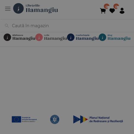
Cărți
Noutăți
În curs de apariție
Reduceri
Evenimente
Librării
Contact
Newsletter
031 425 4