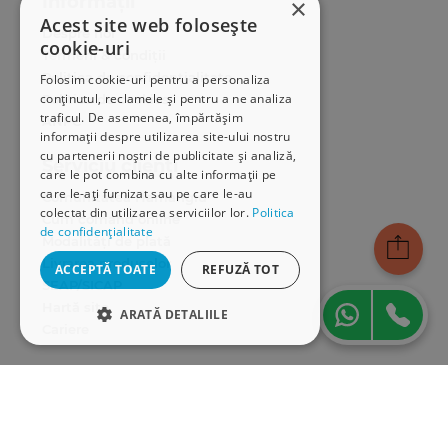
Informații
×
Acest site web folosește
Despre noi
cookie-uri
Termeni & condiții
Politica de confidențialitate
Folosim cookie-uri pentru a personaliza
conținutul, reclamele și pentru a ne analiza
Politica de cookies
traficul. De asemenea, împărtășim
ANPC
informații despre utilizarea site-ului nostru
cu partenerii noștri de publicitate și analiză,
Serviciu clienți
care le pot combina cu alte informații pe
care le-ați furnizat sau pe care le-au
Comunitatea Hamangiu
colectat din utilizarea serviciilor lor.
Politica
Cum comand online
de confidențialitate
Modalități de plată
Livrarea produselor
ACCEPTĂ TOATE
REFUZĂ TOT
SEAP/SICAP
Hartă site
ARATĂ DETALIILE
Cariere
STRICT NECESARE
Abonare newsletter
DE PERFORMANȚĂ
DE TARGETARE