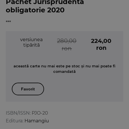
Pachet Jurisprudenta
obligatorie 2020
***
versiunea
280,00
224,00
tipărită
ron
ron
această carte nu mai este pe stoc și nu mai poate fi
comandată
Favorit
ISBN/ISSN:
PJO-20
Editura:
Hamangiu