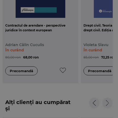
Contractul de arendare - perspective
Drept civil. Teoria g
juridice în context european
drept civil. Ediția a 3
Adrian Călin Cuculis
Violeta Slavu
În curând
În curând
80,00 ron
68,00 ron
85,00 ron
72,25 ron
Alți clienți au cumpărat
și