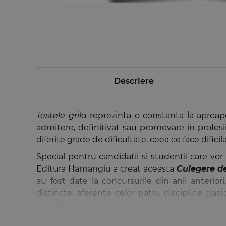
Descriere
Testele grila
reprezinta o constanta la aproape
admitere, definitivat sau promovare in profesii
diferite grade de dificultate, ceea ce face difi
Special pentru candidatii si studentii care vo
Editura Hamangiu a creat aceasta
Culegere de
au fost date la concursurile din anii anterior
distincte, aferente celor patru discipline cla
speciala
.