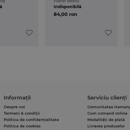
hiș
Florin Motiu
lă
Indisponibilă
84,00 ron
Informații
Serviciu clienți
Despre noi
Comunitatea Haman
Termeni & condiții
Cum comand online
Politica de confidențialitate
Modalități de plată
Politica de cookies
Livrarea produselor