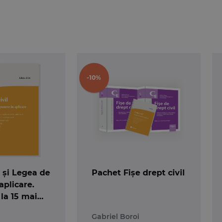
examene. 1 Drept civil
ulescu
-10%
i examene. 2 Procedura civila
si examene. 4 Procedura penala. Partea generala
l și Legea de
Pachet Fișe drept civil
aplicare.
 la 15 mai
alat
Gabriel Boroi