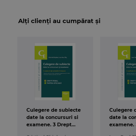
Alți clienți au cumpărat și
Culegere de subiecte
Culegere 
date la concursuri si
date la co
examene. 3 Drept
examene. 
penal. Partea speciala
penal. Par