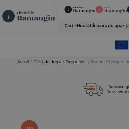
Cărți
Noutăți
În curs de apariți
Acasă
/
Cărți de drept
/
Drept civil
/
Pachet Culegere de
-25%