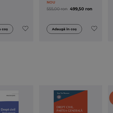
NOU
si examene. 4 Procedura penala. Partea speciala
555,00 ron
499,50 ron