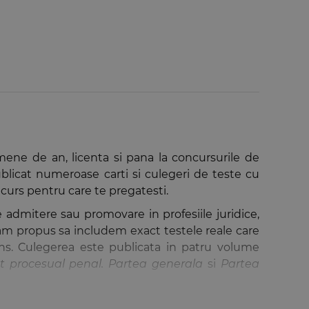
mene de an, licenta si pana la concursurile de
publicat numeroase carti si culegeri de teste cu
ncurs pentru care te pregatesti.
 admitere sau promovare in profesiile juridice,
-am propus sa includem exact testele reale care
spuns. Culegerea este publicata in patru volume
t procesual penal. Partea generala
si
Partea