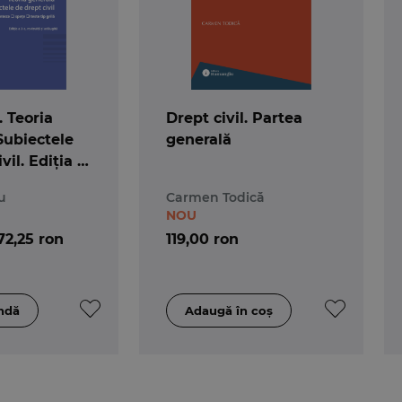
. Teoria
Drept civil. Partea
Subiectele
generală
vil. Ediția a
u
Carmen Todică
NOU
72,25 ron
119,00 ron