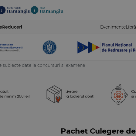
e
Reduceri
Evenimente
Libră
 subiecte date la concursuri si examene
Pachet Culegere de 