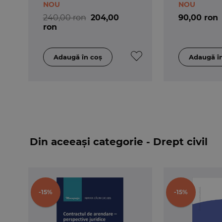
NOU
NOU
4.
Culegere de subiecte date la concursuri 
240,00 ron
204,00
90,00 ron
Autor:
ron
Ioan-Paul Chis
,
Victor Vaduva
pret coperta 50 lei, nr. pagini 408
ISBN 978-606-27-1123-8
Din aceeași categorie - Drept civil
-15%
-15%