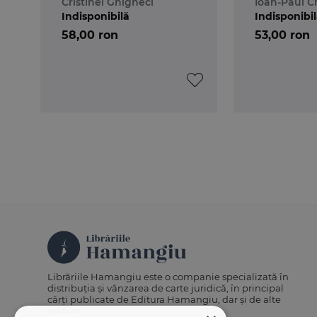
Cristinel Ghigheci
Ioan-Paul C
Indisponibilă
Indisponibi
58,00 ron
53,00 ron
Librăriile Hamangiu este o companie specializată în
distribuția și vânzarea de carte juridică, în principal
cărți publicate de Editura Hamangiu, dar și de alte
edituri.