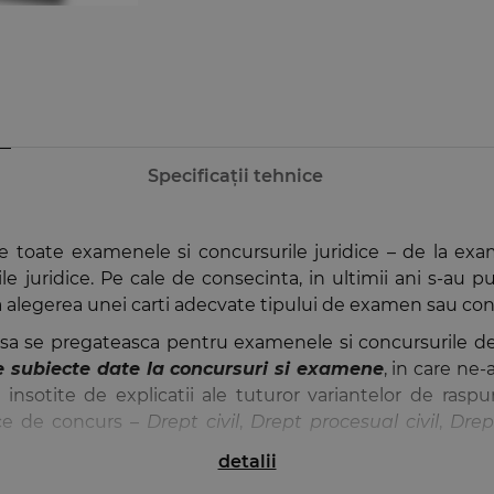
Specificații tehnice
 toate examenele si concursurile juridice – de la exa
le juridice. Pe cale de consecinta, in ultimii ani s-au 
cila alegerea unei carti adecvate tipului de examen sau co
r sa se pregateasca pentru examenele si concursurile de
 subiecte date la concursuri si examene
, in care ne
i, insotite de explicatii ale tuturor variantelor de ra
sice de concurs –
Drept civil
,
Drept procesual civil
,
Drep
detalii