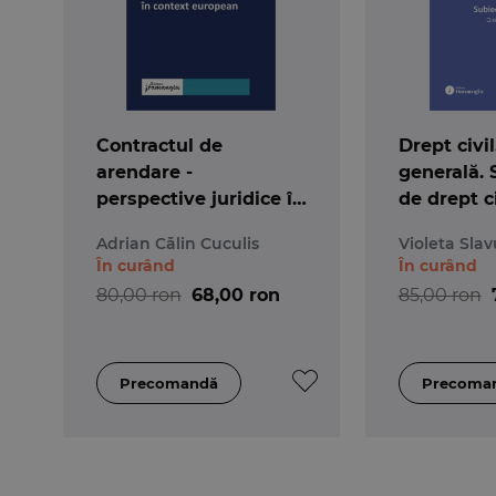
Contractul de
Drept civil
arendare -
generală. 
perspective juridice în
de drept ci
context european
3-a
Adrian Călin Cuculis
Violeta Slav
În curând
În curând
80,00 ron
68,00 ron
85,00 ron