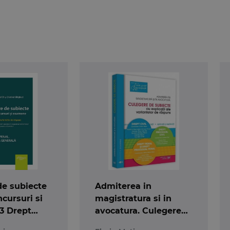
de subiecte
Admiterea in
ncursuri si
magistratura si in
3 Drept
avocatura. Culegere
tea generala
de subiecte