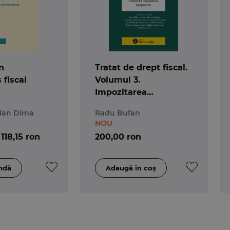
n
Tratat de drept fiscal.
 fiscal
Volumul 3.
Impozitarea
companiilor
tian Dima
Radu Bufan
NOU
118,15 ron
200,00 ron