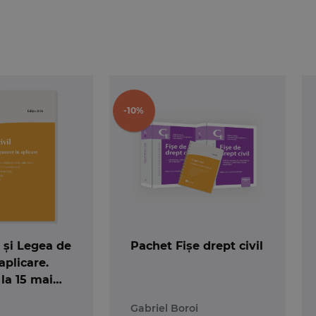
 veti gasi in lucrarea noastra note explicative si tri
logice si 2 legi uzuale - actualizat 25 ianuarie 2013
 a suferit recent o serie de modificari importante, dintre 
telor fiscale – creantele pentru care scadenta si terme
ta de 21 decembrie;
-10%
tre un consultant fiscal – se suspenda aplicarea acestor pr
ntribuabil datoreaza mai multe tipuri de creante fiscale
gatiile principale, in ordinea vechimii acestora, si apoi dob
 public de pensii;
deri privind emiterea certificatului de atestare fiscala
scal.
l și Legea de
Pachet Fișe drept civil
aplicare.
se prin O.G. nr. 8/2013, precum si note explicative si trimit
 la 15 mai
 sau Comisia fiscala centrala in aplicarea Codului de proce
alat
Gabriel Boroi