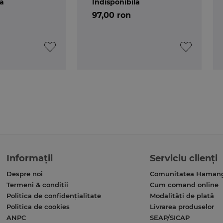
lă
Indisponibilă
97,00 ron
Informații
Serviciu clienți
Despre noi
Comunitatea Haman
Termeni & condiții
Cum comand online
Politica de confidențialitate
Modalități de plată
Politica de cookies
Livrarea produselor
ANPC
SEAP/SICAP