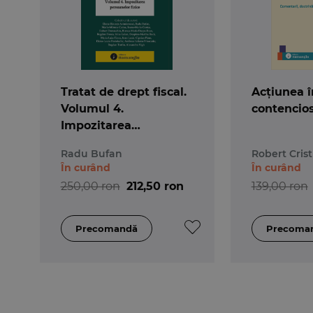
Tratat de drept fiscal.
Acțiunea î
Volumul 4.
contencios
Impozitarea
persoanelor fizice
Radu Bufan
Robert Cris
În curând
În curând
250,00 ron
212,50 ron
139,00 ron