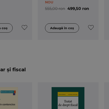
NOU
555,00 ron
499,50 ron
r și fiscal