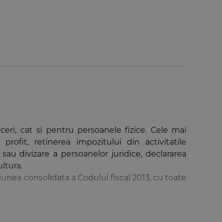
eri, cat si pentru persoanele fizice. Cele mai
rofit, retinerea impozitului din activitatile
sau divizare a persoanelor juridice, declararea
ultura.
siunea consolidata a Codului fiscal 2013, cu toate
tiuni, decizii si proceduri emise de Ministerul