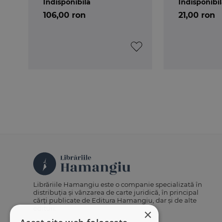
Indisponibilă
Indisponibi
106,00 ron
21,00 ron
Librăriile Hamangiu este o companie specializată în
distribuția și vânzarea de carte juridică, în principal
cărți publicate de Editura Hamangiu, dar și de alte
edituri.
×