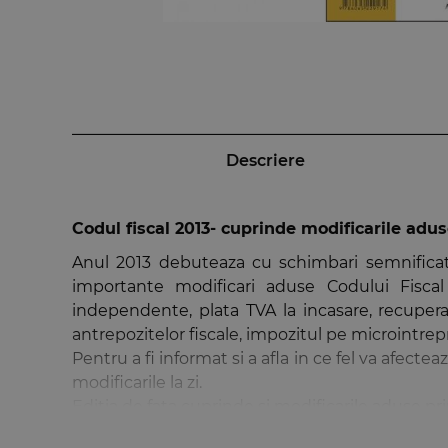
Descriere
Codul fiscal 2013- cuprinde modificarile aduse
Anul 2013 debuteaza cu schimbari semnificativ
importante modificari aduse Codului Fiscal s
independente, plata TVA la incasare, recuperare
antrepozitelor fiscale, impozitul pe microintrepri
Pentru a fi informat si a afla in ce fel va afect
modificarile la zi.
Editia de fata cuprinde si modificarile aduse prin
Pentru ca, dupa cum ne-am obisnuit deja, Codul 