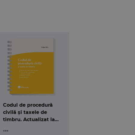
miteri la toate aceste acte normative, cu toate
care amintim:
nul de declarare se implinesc la 25 decembrie,
evederi pana la 1 ianuarie 2015;
, iar sumele platite nu sunt suficiente pentru a
anzile si penalitatile, in ordinea vechimii;
 si se aplica de la 1 ianuarie 2013 prevederile
Codul de procedură
civilă și taxele de
eri la toate ordinele, instructiunile, deciziile si
timbru. Actualizat la
dura fiscala, cu toate modificarile la zi.
15 mai 2026 - spiralat
***