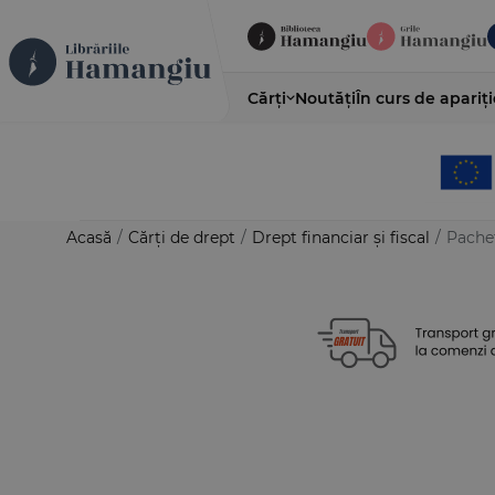
Cărți
Noutăți
În curs de apariți
Acasă
/
Cărți de drept
/
Drept financiar și fiscal
/
Pachet