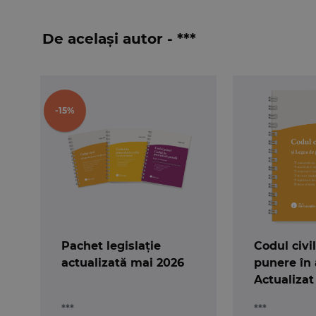
Finantelor, ANAF sau Comisia fiscala centrala,
modificarile la zi.
De același autor - ***
Codul de procedura fiscala cu normele metodo
Ca si Codul fiscal, si Codul de procedura fiscala
- modificarea termenului de declarare a crean
devin scadente si trebuie declarate pana la da
-15%
- certificarea declaratiilor fiscale anuale de ca
- ordinea de stingere a creantelor – daca un co
stinge toate datoriile, se sting cu prioritate obli
- declaratia privind venitul asigurat la sistemul
- obligatia depunerii declaratiei fiscale;
S-au mai modificat, de asemenea, si unele preve
privind cooperarea administrativa in domeniul fi
Pachet legislație
Codul civi
actualizată mai 2026
punere în 
Editia de fata cuprinde si ultimele modificari adu
Actualizat
procedurile emise de Ministerul Finantelor, ANAF
2026 - spir
***
***