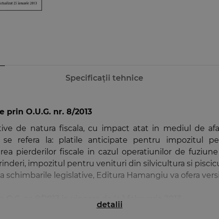
Specificații tehnice
 prin O.U.G. nr. 8/2013
e de natura fiscala, cu impact atat in mediul de afac
e refera la: platile anticipate pentru impozitul pe p
a pierderilor fiscale in cazul operatiunilor de fuziune 
nderi, impozitul pentru venituri din silvicultura si piscic
eaza schimbarile legislative, Editura Hamangiu va ofera ver
 O.G. nr. 8/2013 in vigoare de la 1 februarie 2013.
detalii
fiscal ar fi inaplicabil fara noianul de ordine, instruc