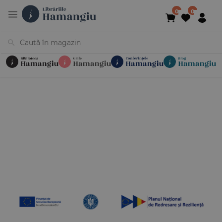
Cărți
Noutăți
În curs de apariție
Reduceri
Evenimente
Librării
Contact
Newsletter
031 425 4