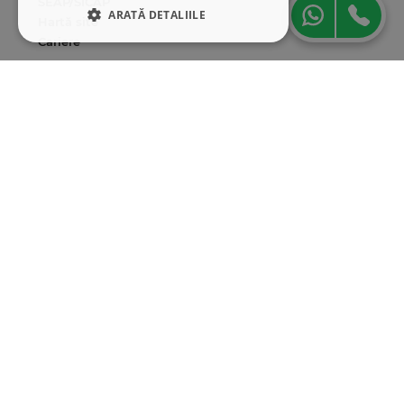
SEAP/SICAP
ARATĂ DETALIILE
Hartă site
Cariere
STRICT NECESARE
Abonare newsletter
DE PERFORMANȚĂ
DE TARGETARE
DE FUNCŢIONALITATE
Strict necesare
De performanță
De targetare
De funcţionalitate
Cookie-urile strict necesare permit
funcționalitatea principală a site-ului web,
cum ar fi autentificarea utilizatorului și
gestionarea contului. Site-ul web nu poate fi
utilizat corect fără cookie-uri strict necesare.
Furnizor
/
Nume
Expirare
Descriere
Domeniu