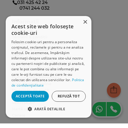
031 425 42 24
0741 244 032
×
Informații
Acest site web folosește
Despre noi
cookie-uri
Termeni & condiții
Folosim cookie-uri pentru a personaliza
Politica de confidențialitate
conținutul, reclamele și pentru a ne analiza
Politica de cookies
traficul. De asemenea, împărtășim
ANPC
informații despre utilizarea site-ului nostru
cu partenerii noștri de publicitate și analiză,
Serviciu clienți
care le pot combina cu alte informații pe
care le-ați furnizat sau pe care le-au
Comunitatea Hamangiu
colectat din utilizarea serviciilor lor.
Politica
Cum comand online
de confidențialitate
Modalități de plată
ACCEPTĂ TOATE
REFUZĂ TOT
Livrarea produselor
SEAP/SICAP
Hartă site
ARATĂ DETALIILE
Cariere
STRICT NECESARE
Abonare newsletter