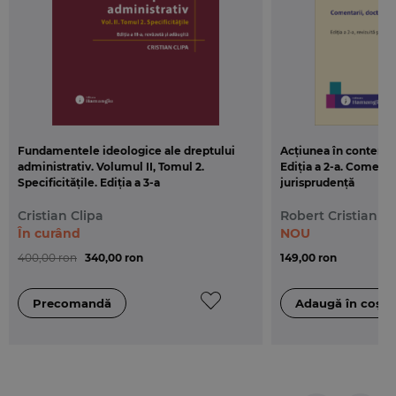
Fundamentele ideologice ale dreptului
Acțiunea în contenci
administrativ. Volumul II, Tomul 2.
Ediția a 2-a. Comentar
Specificitățile. Ediția a 3-a
jurisprudenţă
Cristian Clipa
Robert Cristian D
În curând
NOU
400,00 ron
340,00 ron
149,00 ron