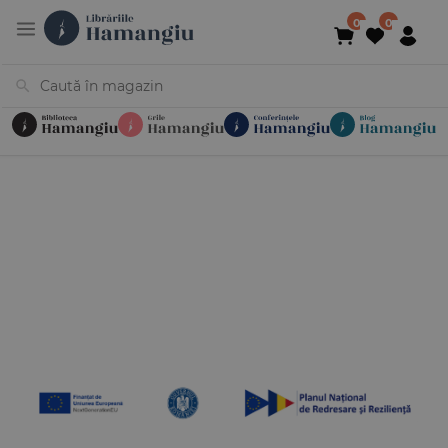
Cărți
Noutăți
În curs de apariție
Reduceri
Evenimente
Librării
Contact
Newsletter
031 425 4