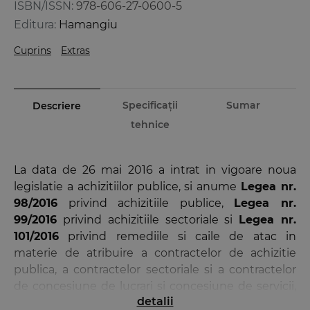
ISBN/ISSN:
978-606-27-0600-5
Editura:
Hamangiu
Cuprins
Extras
Specificații
Sumar
Descriere
tehnice
La data de 26 mai 2016 a intrat in vigoare noua
legislatie a achizitiilor publice, si anume
Legea nr.
98/2016
privind achizitiile publice,
Legea nr.
99/2016
privind achizitiile sectoriale si
Legea nr.
101/2016
privind remediile si caile de atac in
materie de atribuire a contractelor de achizitie
publica, a contractelor sectoriale si a contractelor
de concesiune de lucrari si concesiune de servicii,
detalii
precum si pentru organizarea si functionarea