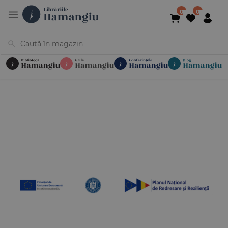
Cărți
Noutăți
În curs de apariție
Reduceri
Evenimente
Librării
Contact
Newsletter
031 425 4