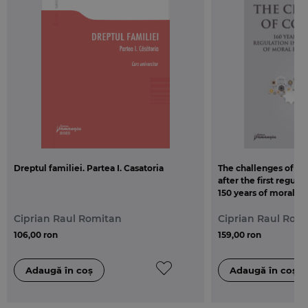
inceput sa adopte unele restrictionari in ceea ce
priveste tiparirea si valorificarea cartilor.
La inceput, aceste restrictionari au fost adoptate
prin acordarea unor privilegii, incet-incet, facandu-
si aparitia si cenzura, atat laica, cat si religioasa, de
nasterea careia, asa cum se va constata pe
parcursul lucrarii, se leaga inceputurile si
constituirea depozitului legal de carte, iar mai
tarziu, pe la inceputul secolului al XVIII-lea,
Dreptul familiei. Partea I. Casatoria
The challenges of cop
incepand sa apara si primele forme moderne de
after the first regul
protectie a creatiilor intelectuale.
150 years of moral ri
Ciprian Raul Romitan
Ciprian Raul Romitan
Ciprian Raul Rom
106,00 ron
159,00 ron