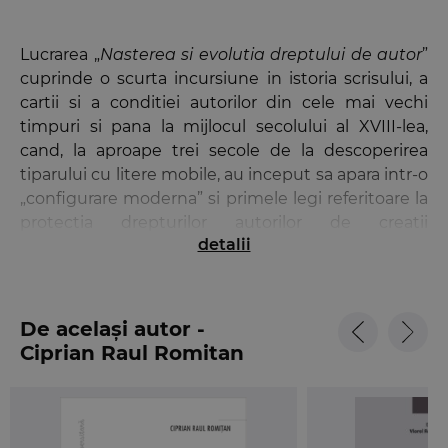
Lucrarea „
Nasterea si evolutia dreptului de autor
”
cuprinde o scurta incursiune in istoria scrisului, a
cartii si a conditiei autorilor din cele mai vechi
timpuri si pana la mijlocul secolului al XVIII-lea,
cand, la aproape trei secole de la descoperirea
tiparului cu litere mobile, au inceput sa apara intr-o
„configurare moderna” si primele legi referitoare la
protectia drepturilor autorilor de creatii
detalii
intelectuale.
Dupa aparitia tiparului, autoritatile statului, atat
cele laice, cat si cele religioase, si-au dat seama ca,
De același autor -
odata cu inventarea acestuia si aparitia pe piata a
Ciprian Raul Romitan
multor carti, le va fi din ce in ce mai greu sa
controleze, sa manipuleze, sa constranga sau sa
ingradeasca libertatea de expresie a maselor largi
de oameni. Prin urmare, autoritatile statului au