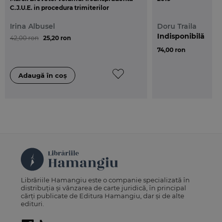
C.J.U.E. in procedura trimiterilor
preliminare
Irina Albusel
Doru Traila
Indisponibilă
42,00 ron
25,20 ron
74,00 ron
Librăriile Hamangiu este o companie specializată în
distribuția și vânzarea de carte juridică, în principal
cărți publicate de Editura Hamangiu, dar și de alte
edituri.