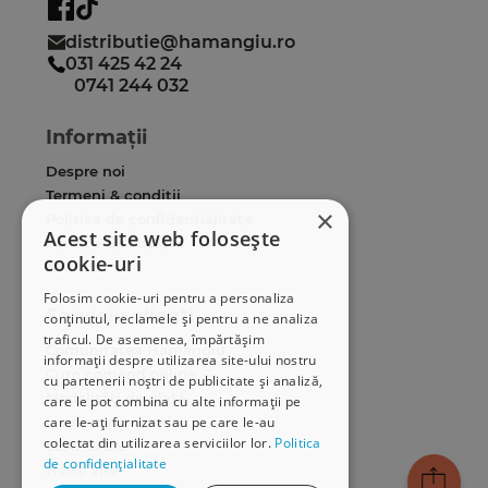
distributie@hamangiu.ro
031 425 42 24
0741 244 032
Informații
Despre noi
Termeni & condiții
×
Politica de confidențialitate
Acest site web folosește
Politica de cookies
cookie-uri
ANPC
Folosim cookie-uri pentru a personaliza
Serviciu clienți
conținutul, reclamele și pentru a ne analiza
traficul. De asemenea, împărtășim
Comunitatea Hamangiu
informații despre utilizarea site-ului nostru
Cum comand online
cu partenerii noștri de publicitate și analiză,
Modalități de plată
care le pot combina cu alte informații pe
Livrarea produselor
care le-ați furnizat sau pe care le-au
colectat din utilizarea serviciilor lor.
Politica
SEAP/SICAP
de confidențialitate
Hartă site