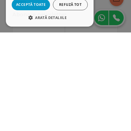
Cariere
ACCEPTĂ TOATE
REFUZĂ TOT
Abonare newsletter
ARATĂ DETALIILE
STRICT NECESARE
DE PERFORMANȚĂ
DE TARGETARE
DE FUNCŢIONALITATE
Strict necesare
De performanță
De targetare
De funcţionalitate
Cookie-urile strict necesare permit
funcționalitatea principală a site-ului web,
cum ar fi autentificarea utilizatorului și
gestionarea contului. Site-ul web nu poate fi
utilizat corect fără cookie-uri strict necesare.