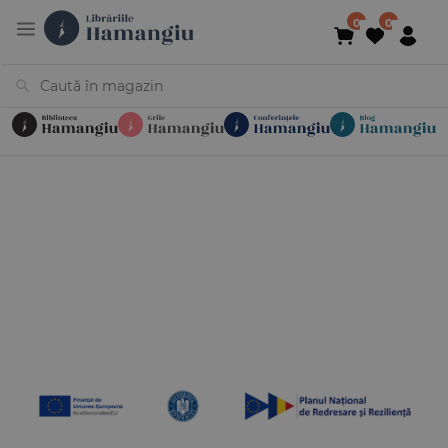
Cărți
Noutăți
În curs de apariție
Reduceri
Evenimente
Librării
Contact
Newsletter
031 425 4