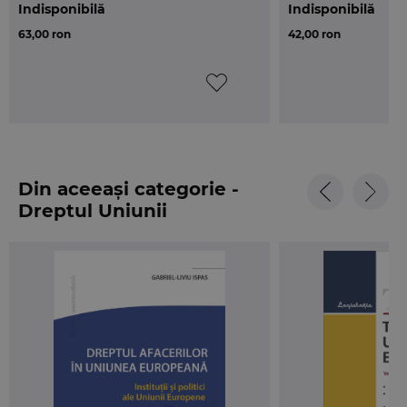
Indisponibilă
Indisponibilă
poate fi un bun punct de plecare in vederea
63,00 ron
42,00 ron
aprofundarii domeniului afacerilor europene, in
general, si a dreptului Uniunii Europene, in special.
Autorul
Din aceeași categorie -
Dreptul Uniunii
Europene