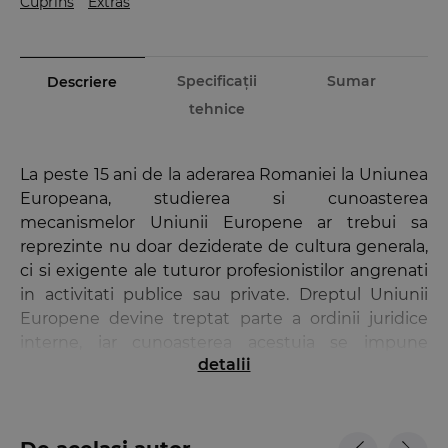
Cuprins
Extras
Specificații
Sumar
Descriere
tehnice
La peste 15 ani de la aderarea Romaniei la Uniunea
Europeana, studierea si cunoasterea
mecanismelor Uniunii Europene ar trebui sa
reprezinte nu doar deziderate de cultura generala,
ci si exigente ale tuturor profesionistilor angrenati
in activitati publice sau private. Dreptul Uniunii
Europene devine treptat parte a ordinii juridice
interne, iar cunoasterea acestuia se impune
detalii
pentru a intelege domeniul afacerilor europene.
Manualul de Drept al Uniunii Europene
se
doreste a fi un instrument util de descifrare a
institutiilor Uniunii Europene, a mecanismului