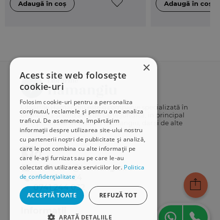
×
Acest site web folosește
cookie-uri
Folosim cookie-uri pentru a personaliza
Librăriile Hamangiu este o companie specializată în
conținutul, reclamele și pentru a ne analiza
distribuția și vânzarea de carte juridică, în principal
traficul. De asemenea, împărtășim
cărți publicate de Editura Hamangiu, dar și de alte
informații despre utilizarea site-ului nostru
edituri.
cu partenerii noștri de publicitate și analiză,
care le pot combina cu alte informații pe
care le-ați furnizat sau pe care le-au
colectat din utilizarea serviciilor lor.
Politica
distributie@hamangiu.ro
de confidențialitate
031 425 42 24
0741 244 032
ACCEPTĂ TOATE
REFUZĂ TOT
Informații
ARATĂ DETALIILE