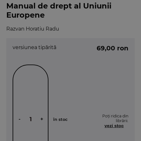
Manual de drept al Uniunii
Europene
Razvan Horatiu Radu
versiunea tipărită
69,00 ron
Poți ridica din
-
+
în stoc
librării.
vezi stoc