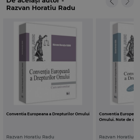
De același autor -
decizional al Uniunii si a modului de functionare al
Razvan Horatiu Radu
acesteia. Lucrarea se adreseaza in egala masura
atat studentilor de la facultatile de profil juridic, dar
si de la alte specializari (economic, stiinte politice,
studii europene, jurnalism etc.), cat si tuturor celor
interesati de a se familiariza intr-un mod accesibil
cu institutiile si modul de functionare a Uniunii
Europene.
Pe parcursul lucrarii sunt abordate teme precum
istoria constructiei europene, institutiile Uniunii
Europene, ordinea juridica si mecanismele
decizionale existente la nivelul Uniunii, cetatenia
europeana, relatiile externe ale Uniunii Europene
sau istoricul aderarii si prioritatile Romaniei in
calitatea sa de stat membru. O atentie aparte a
Conventia Europeana a Drepturilor Omului
Conventia Europeana
fost acordata contenciosului european, fiind
Omului. Note de curs.
analizate actiunile ce pot fi introduse la Curtea de
Justitie a Uniunii Europene. Prin urmare, lucrarea
Razvan Horatiu Radu
Razvan Horatiu R
poate fi utilizata si de practicienii avansati, intrucat