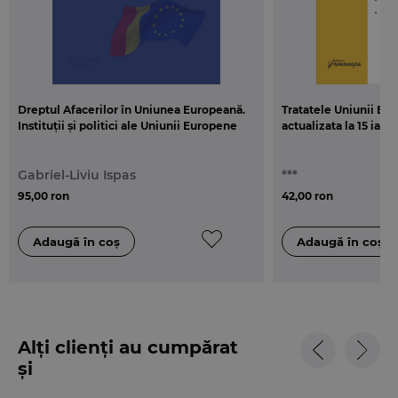
Dreptul Afacerilor în Uniunea Europeană.
Tratatele Uniunii Eur
Instituții și politici ale Uniunii Europene
actualizata la 15 ianu
Gabriel-Liviu Ispas
***
95,00 ron
42,00 ron
Alți clienți au cumpărat
și