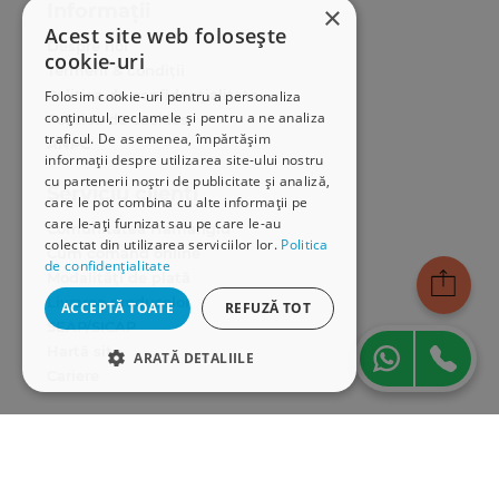
Informații
×
Acest site web folosește
Despre noi
cookie-uri
Termeni & condiții
Politica de confidențialitate
Folosim cookie-uri pentru a personaliza
conținutul, reclamele și pentru a ne analiza
Politica de cookies
traficul. De asemenea, împărtășim
ANPC
informații despre utilizarea site-ului nostru
cu partenerii noștri de publicitate și analiză,
Serviciu clienți
care le pot combina cu alte informații pe
care le-ați furnizat sau pe care le-au
Comunitatea Hamangiu
colectat din utilizarea serviciilor lor.
Politica
Cum comand online
de confidențialitate
Modalități de plată
Livrarea produselor
ACCEPTĂ TOATE
REFUZĂ TOT
SEAP/SICAP
Hartă site
ARATĂ DETALIILE
Cariere
STRICT NECESARE
Abonare newsletter
DE PERFORMANȚĂ
DE TARGETARE