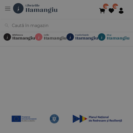
Cărți
Noutăți
În curs de apariție
Reduceri
Evenimente
Librării
Contact
Newsletter
031 425 4