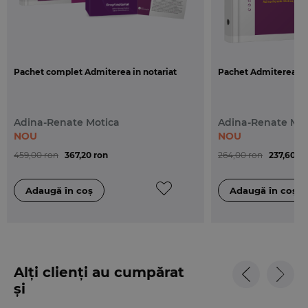
Pachet complet Admiterea in notariat
Pachet Admiterea în 
Adina-Renate Motica
Adina-Renate Mot
NOU
NOU
459,00 ron
367,20 ron
264,00 ron
237,60 ro
Alți clienți au cumpărat
și