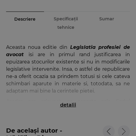
Specificații
Sumar
Descriere
tehnice
Aceasta noua editie din
Legislatia profesiei de
avocat
isi are in primul rand justificarea in
epuizarea stocurilor existente si nu in modificarile
legislative intervenite. Insa, o astfel de republicare
ne-a oferit ocazia sa prindem totusi si cele cateva
schimbari aparute in materie si, totodata, sa ne
adaptam mai bine la cerintele pietei.
Asadar, am adaugat pe aceasta cale Codul
detalii
deontologic al avocatului roman, aprobat prin
Hotararea Consiliului U.N.B.R. nr. 268/2017. Practica
fiind intotdeauna contemporana cu realitatea si
De același autor -
deseori cu un pas inainte legii, acest cod a aparut