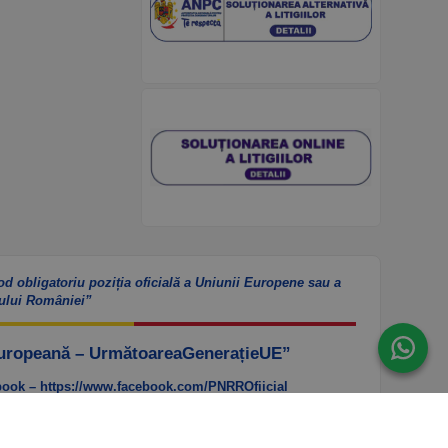
od obligatoriu poziția oficială a Uniunii Europene sau a
ului României”
Europeană – UrmătoareaGenerațieUE”
ook – https://www.facebook.com/PNRROfiicial