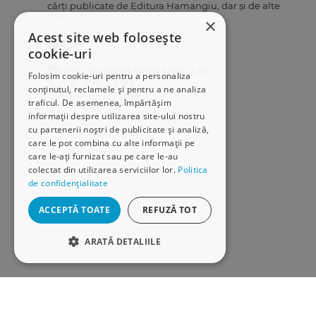
cărți publicate de Editura Hamangiu, dar și de alte
edituri.
×
Acest site web folosește
cookie-uri
distributie@hamangiu.ro
Folosim cookie-uri pentru a personaliza
031 425 42 24
conținutul, reclamele și pentru a ne analiza
0741 244 032
traficul. De asemenea, împărtășim
informații despre utilizarea site-ului nostru
cu partenerii noștri de publicitate și analiză,
care le pot combina cu alte informații pe
care le-ați furnizat sau pe care le-au
colectat din utilizarea serviciilor lor.
Politica
de confidențialitate
ACCEPTĂ TOATE
REFUZĂ TOT
ARATĂ DETALIILE
STRICT NECESARE
DE PERFORMANȚĂ
Copyright © 2026 Librăriile Hamangiu. Toate drepturile rezervat