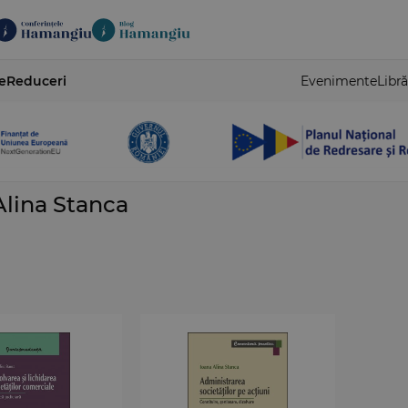
e
Reduceri
Evenimente
Libră
Alina Stanca