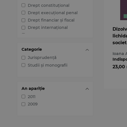
Drept constituțional
Drept execuțional penal
Drept financiar și fiscal
Drept internațional
Dizolv
Drept penal
lichid
Drept procesual civil
societ
Categorie
comer
Drept procesual penal
Ioana 
Practi
Dreptul afacerilor
Jurisprudență
Indisp
Dreptul familiei
Studii și monografii
23,00
Dreptul mediului
Dreptul muncii și securității
sociale
An apariție
Dreptul noilor tehnologii
2011
Dreptul proprietății
2009
intelectuale
Dreptul Uniunii Europene
Jurisprudența instanțelor
judecătorești