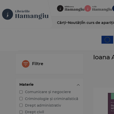
Cărți
Noutăți
În curs de apariți
Ioana 
Filtre
Materie
Comunicare și negociere
Criminologie și criminalistică
Drept administrativ
Drept civil