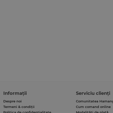
Informații
Serviciu clienți
Despre noi
Comunitatea Haman
Termeni & condiții
Cum comand online
Politica de confidențialitate
Modalități de plată