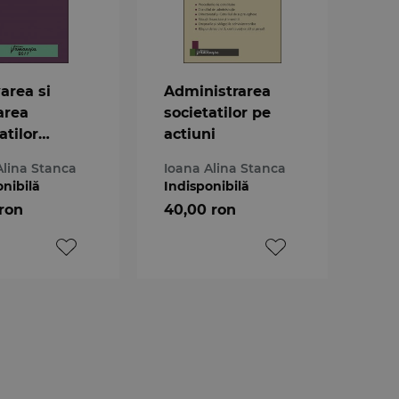
area si
Administrarea
area
societatilor pe
atilor
actiuni
ciale.
Alina Stanca
Ioana Alina Stanca
ca judiciara
onibilă
Indisponibilă
 ron
40,00 ron