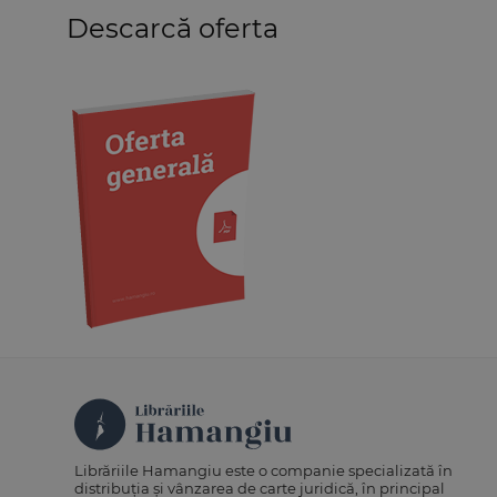
Descarcă oferta
Medicină
Organizarea profesiilor
juridice
Protecția drepturilor omului
Psihologie
Teoria generală a dreptului
Variae
Librăriile Hamangiu este o companie specializată în
distribuția și vânzarea de carte juridică, în principal