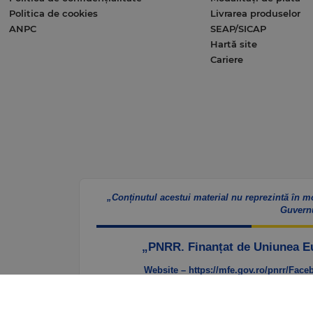
Politica de cookies
Livrarea produselor
ANPC
SEAP/SICAP
Hartă site
Cariere
„Conținutul acestui material nu reprezintă în m
Guvern
„PNRR. Finanțat de Uniunea 
Website – https://mfe.gov.ro/pnrr/
Faceb
e.