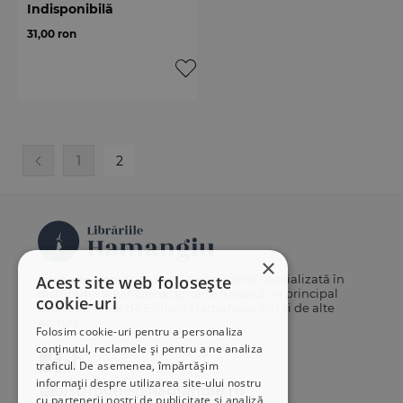
Indisponibilă
31,00 ron
1
2
×
Acest site web folosește
Librăriile Hamangiu este o companie specializată în
distribuția și vânzarea de carte juridică, în principal
cookie-uri
cărți publicate de Editura Hamangiu, dar și de alte
edituri.
Folosim cookie-uri pentru a personaliza
conținutul, reclamele și pentru a ne analiza
traficul. De asemenea, împărtășim
informații despre utilizarea site-ului nostru
distributie@hamangiu.ro
cu partenerii noștri de publicitate și analiză,