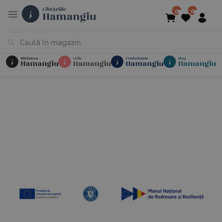
Cărți
Noutăți
În curs de apariție
Reduceri
Evenimente
Librării
Contact
Newsletter
031 425 4