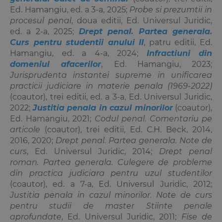
Ed. Hamangiu, ed. a 3-a, 2025;
Probe si prezumtii in
procesul penal
, doua editii, Ed. Universul Juridic,
ed. a 2-a, 2025;
Drept penal. Partea generala.
Curs pentru studentii anului II
, patru editii, Ed.
Hamangiu, ed. a 4-a, 2024;
Infractiuni din
domeniul afacerilor
, Ed. Hamangiu, 2023;
Jurisprudenta instantei supreme in unificarea
practicii judiciare in materie penala
(1969-2022)
(coautor), trei editii, ed. a 3-a, Ed. Universul Juridic,
2022;
Justitia penala in cazul minorilor
(coautor),
Ed. Hamangiu, 2021;
Codul penal. Comentariu pe
articole
(coautor), trei editii, Ed. C.H. Beck, 2014,
2016, 2020;
Drept penal. Partea generala. Note de
curs
, Ed. Universul Juridic, 2014;
Drept penal
roman. Partea generala. Culegere de probleme
din practica judiciara pentru uzul studentilor
(coautor), ed. a 7-a, Ed. Universul Juridic, 2012;
Justitia penala in cazul minorilor. Note de curs
pentru studii de master Stiinte penale
aprofundate
, Ed. Universul Juridic, 2011;
Fise de