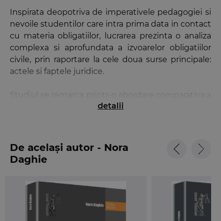
Inspirata deopotriva de imperativele pedagogiei si
nevoile studentilor care intra prima data in contact
cu materia obligatiilor, lucrarea prezinta o analiza
complexa si aprofundata a izvoarelor obligatiilor
civile, prin raportare la cele doua surse principale:
actele si faptele juridice.
Studiul se remarca printr-o abordare comparativa a
detalii
dispozitiilor noului Cod civil, cu evidentierea, in
mod consecvent, a asemanarilor si a deosebirilor
fata de Codul civil de la 1864 si fata de legislatia
straina considerata sursa de inspiratie pentru
De același autor - Nora
legiuitorul roman, prin semnalarea dispozitiilor
Daghie
legale care au generat dificultati de interpretare,
insotita de opiniile relevante exprimate in doctrina
recenta si numeroase exemple din jurisprudenta,
menite sa faciliteze intelegerea si insusirea
notiunilor de baza.