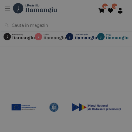
Cărți
Noutăți
În curs de apariție
Reduceri
Evenimente
Librării
Contact
Newsletter
031 425 4