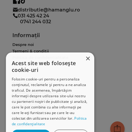
distributie@hamangiu.ro
031 425 42 24
0741 244 032
Informații
Despre noi
Termeni & condiții
×
Politica de confidențialitate
Acest site web folosește
Politica de cookies
cookie-uri
ANPC
Folosim cookie-uri pentru a personaliza
Serviciu clienți
conținutul, reclamele și pentru a ne analiza
traficul. De asemenea, împărtășim
Comunitatea Hamangiu
informații despre utilizarea site-ului nostru
Cum comand online
cu partenerii noștri de publicitate și analiză,
Modalități de plată
care le pot combina cu alte informații pe
Livrarea produselor
care le-ați furnizat sau pe care le-au
colectat din utilizarea serviciilor lor.
Politica
SEAP/SICAP
de confidențialitate
Hartă site
Cariere