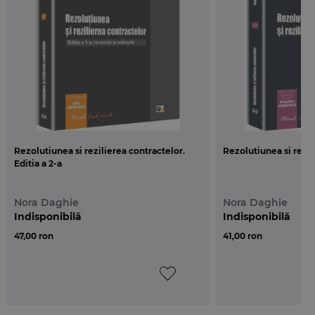
Elaborata sub forma unui curs universitar, lucrarea
se adreseaza, in primul rand, studentilor de la
facultatile de drept, dar si tuturor celor interesati sa
cunoasca si mai ales sa inteleaga aceasta materie
in actuala codificare.
Rezolutiunea si rezilierea contractelor.
Rezolutiunea si rezil
Editia a 2-a
Nora Daghie
Nora Daghie
Indisponibilă
Indisponibilă
47,00 ron
41,00 ron