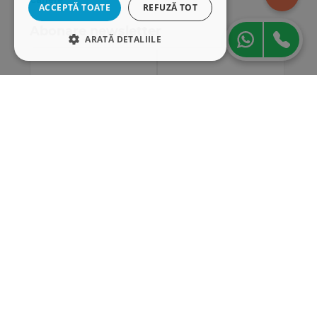
ACCEPTĂ TOATE
REFUZĂ TOT
Abonare newsletter
ARATĂ DETALIILE
STRICT NECESARE
DE PERFORMANȚĂ
DE TARGETARE
DE FUNCŢIONALITATE
Strict necesare
De performanță
De targetare
De funcţionalitate
Cookie-urile strict necesare permit
funcționalitatea principală a site-ului web,
cum ar fi autentificarea utilizatorului și
gestionarea contului. Site-ul web nu poate fi
utilizat corect fără cookie-uri strict necesare.
„Conținutul acestui material nu reprezintă în mod