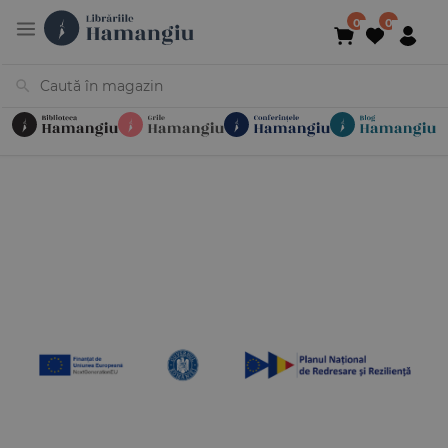
Cărți
Noutăți
În curs de apariție
Reduceri
Evenimente
Librării
Contact
Newsletter
031 425 4