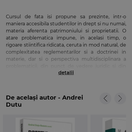
Cursul de fata isi propune sa prezinte, intr-o
maniera accesibila studentilor in drept si nu numai,
materia aferenta patrimoniului si proprietatii. O
atare problematica impune, in acelasi timp, o
rigoare stiintifica ridicata, ceruta in mod natural, de
complexitatea reglementarilor si a doctrinei in
materie, dar si o perspectiva multidisciplinara a
problematicii, din punct de vedere juridic si din
detalii
punctul de vedere al celorlalte sfere ale cunoasterii
si activitatii umane.
Si aceasta in conditiile in care, intr-un context mai
De același autor - Andrei
larg, atat patrimoniul, cat si proprietatea (si
Dutu
expresia sa juridica, dreptul de proprietate)
reprezinta expresia unui fenomen social complex,
si anume aproprierea bunurilor in vederea
satisfacerii unor necesitati umane. Supuse in