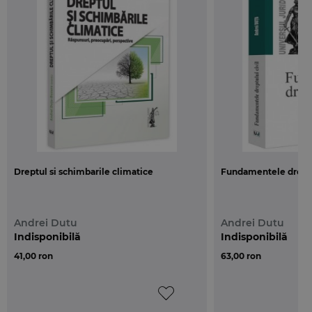
prezent unei duble presiuni – pe de o parte, din
partea traditiei juridice, pe de alta parte, din parte
fenomenului globalizarii –, aceste doua institutii
fundamentale oricarui sistem de convietuire au
cunoscut transformari si adaptari succesive,
legislatiile actuale nefiind decat expresia sintezei
unei experiente vechi de mai bine de 2000 de ani
si, in acelasi timp, un moment restrans al unei
evolutii constante si din ce in ce mai accelerate.
Dreptul si schimbarile climatice
Fundamentele dreptul
Din punct de vedere didactic, analiza si intelegerea
problematicii de fata impun deopotriva cunostinte
din partea introductiva a dreptului civil, ce face
Andrei Dutu
Andrei Dutu
obiectul primului an de studiu al facultatilor de
Indisponibilă
Indisponibilă
drept, dar si capacitatea de a specula si anticipa
41,00 ron
63,00 ron
concepte specifice din partea speciala a materiei,
relativa la obligatii si mai ales la contracte. Iar
aceasta, intrucat disjungerea materiei dreptului