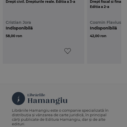
Drept civil. Drepturile reale. Editia a 3-a
Drept fiscal si financ
Editia a 2-a
Cristian Jora
Cosmin Flavius C
Indisponibilă
Indisponibilă
58,00 ron
42,00 ron
Librăriile Hamangiu este o companie specializată în
distribuția și vânzarea de carte juridică, în principal
cărți publicate de Editura Hamangiu, dar și de alte
edituri.