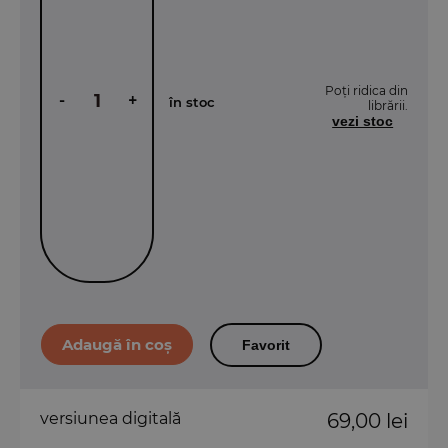
Poți ridica din
-
+
în stoc
librării.
vezi stoc
Favorit
versiunea digitală
69,00 lei