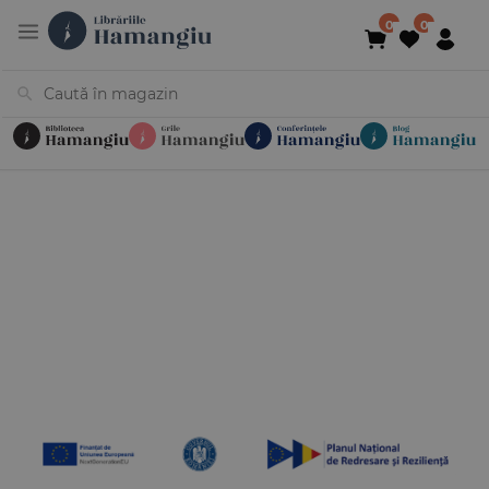
Cărți
Noutăți
În curs de apariție
Reduceri
Evenimente
Librării
Contact
Newsletter
031 425 4