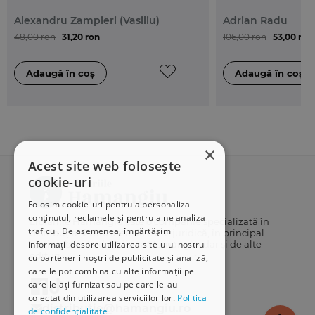
Alexandru Zampieri (Vasiliu)
Adrian Radu
48,00 ron
31,20 ron
106,00 ron
53,00 ron
×
Acest site web folosește
cookie-uri
Folosim cookie-uri pentru a personaliza
conținutul, reclamele și pentru a ne analiza
Librăriile Hamangiu este o companie specializată în
traficul. De asemenea, împărtășim
distribuția și vânzarea de carte juridică, în principal
cărți publicate de Editura Hamangiu, dar și de alte
informații despre utilizarea site-ului nostru
edituri.
cu partenerii noștri de publicitate și analiză,
care le pot combina cu alte informații pe
care le-ați furnizat sau pe care le-au
colectat din utilizarea serviciilor lor.
Politica
distributie@hamangiu.ro
de confidențialitate