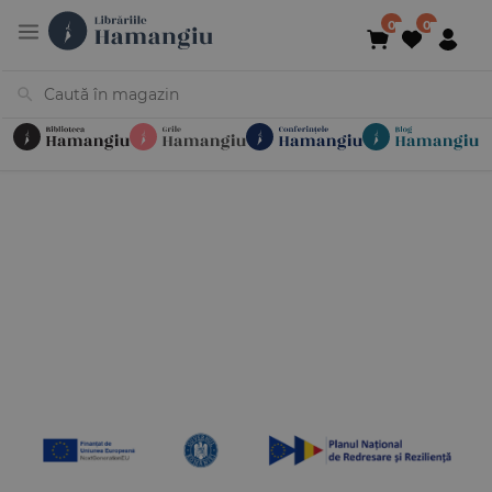
Cărți
Noutăți
În curs de apariție
Reduceri
Evenimente
Librării
Contact
Newsletter
031 425 4