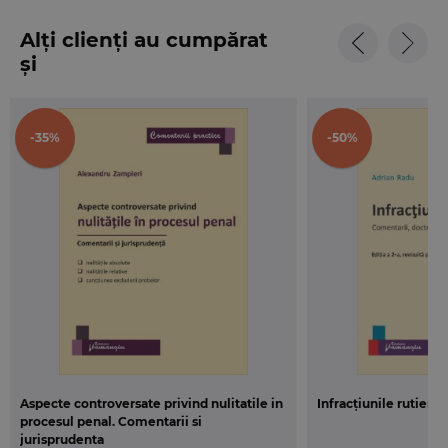
Alți clienți au cumpărat
și
-35%
-50%
Aspecte controversate privind nulitatile in
Infracțiunile rutiere. 
procesul penal. Comentarii si
jurisprudenta