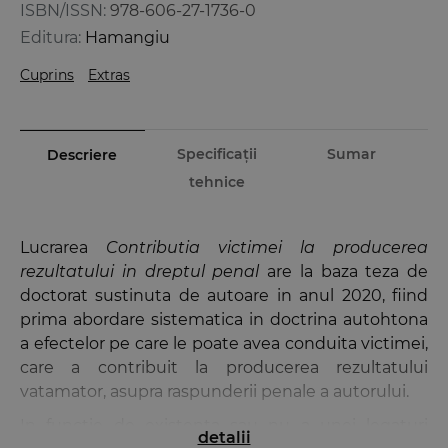
ISBN/ISSN:
978-606-27-1736-0
Editura:
Hamangiu
Cuprins
Extras
Specificații
Sumar
Descriere
tehnice
Lucrarea
Contributia victimei la producerea
rezultatului in dreptul penal
are la baza teza de
doctorat sustinuta de autoare in anul 2020, fiind
prima abordare sistematica in doctrina autohtona
a efectelor pe care le poate avea conduita victimei,
care a contribuit la producerea rezultatului
vatamator, asupra raspunderii penale a autorului.
In functie de existenta sau nu a unei legaturi
detalii