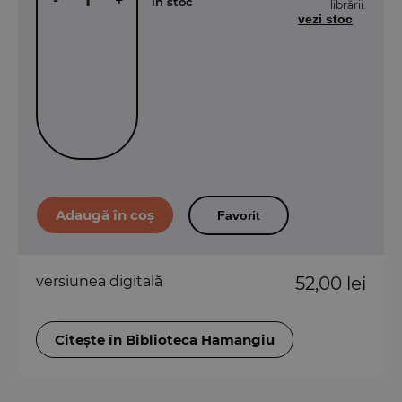
-
+
în stoc
librării.
vezi stoc
Favorit
versiunea digitală
52,00 lei
Citește în Biblioteca Hamangiu