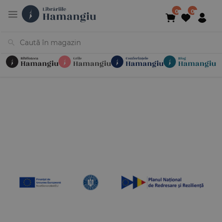
Cărți
Noutăți
În curs de apariție
Reduceri
Evenimente
Librării
Contact
Newsletter
031 425 4