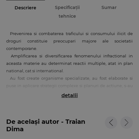
Specificații
Sumar
Descriere
tehnice
Prevenirea si combaterea traficului si consumului ilicit de
droguri constituie preocupari majore ale societatii
contemporane.
Amplificarea si diversificarea fenomenului infractional in
aceasta materie au determinat reactii multiple, atat in plan
national, cat si international.
Au fost create organisme specializate, au fost elaborate si
puse in aplicare strategii complexe si planuri de actiune, s-au
produs frecvente mutatii legislative, au fost efectuate studii de
detalii
specialitate, perfectionari profesionale, s.a. toate avand ca
tinuta comuna acest dusman redutabil: DROGUL.
Oricat de avansata ar fi legislatia antidrog, nu trebuie ignorat
De același autor - Traian
faptul ca legea nu se sustine prin ea insasi, ci trebuie insotita
Dima
de un complex de elemente care sa-i asigure viabilitatea si
eficienta. Prin urmare, ea nu poate fi ordinul arbitrar al unei