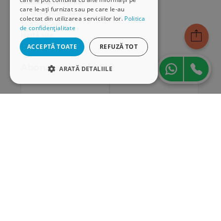
Modalități de plată
care le-ați furnizat sau pe care le-au
Livrarea produselor
colectat din utilizarea serviciilor lor.
Politica
SEAP/SICAP
de confidențialitate
Hartă site
Cariere
ACCEPTĂ TOATE
REFUZĂ TOT
Abonare newsletter
ARATĂ DETALIILE
STRICT NECESARE
DE PERFORMANȚĂ
DE TARGETARE
DE FUNCŢIONALITATE
Strict necesare
De performanță
De targetare
De funcţionalitate
Cookie-urile strict necesare permit