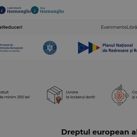
e
Reduceri
Evenimente
Libră
Dreptul european al