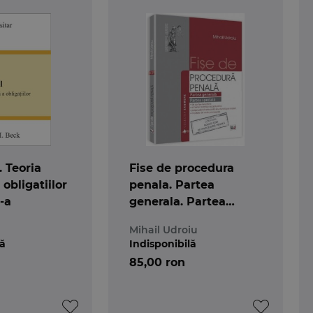
. Teoria
Fise de procedura
obligatiilor
penala. Partea
2-a
generala. Partea
speciala. Noul Cod de
Mihail Udroiu
procedura penala
lă
Indisponibilă
85,00 ron