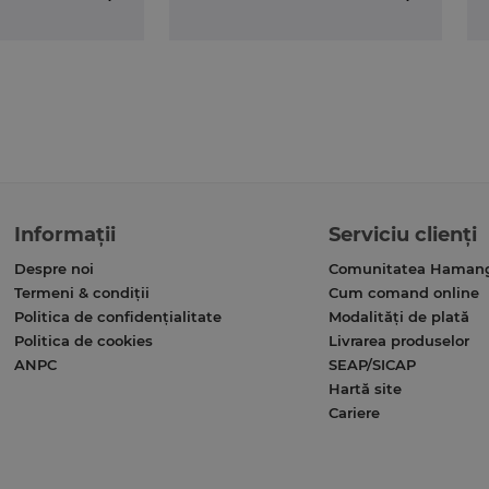
Informații
Serviciu clienți
Despre noi
Comunitatea Haman
Termeni & condiții
Cum comand online
Politica de confidențialitate
Modalități de plată
Politica de cookies
Livrarea produselor
ANPC
SEAP/SICAP
Hartă site
Cariere