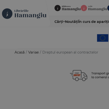
Cărți
Noutăți
În curs de apariți
Acasă
/
Variae
/
Dreptul european al contractelor