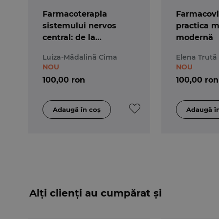
Farmacoterapia
Farmacovi
sistemului nervos
practica m
central: de la
modernă
mecanisme la
Luiza-Mădalină Cima
Elena Trută
abordări terapeutice
NOU
NOU
100,00 ron
100,00 ron
Alți clienți au cumpărat și