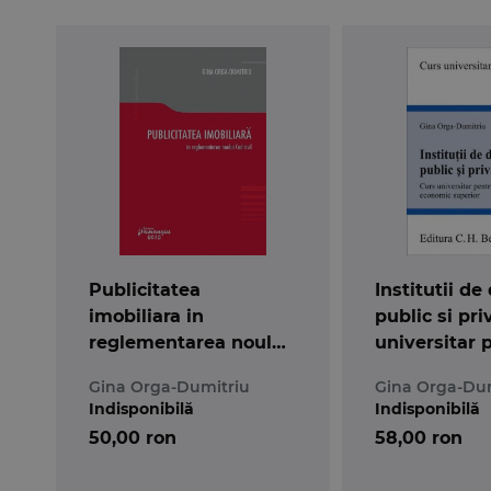
Publicitatea
Institutii de
imobiliara in
public si pri
reglementarea noului
universitar 
Cod civil
invatamantu
Gina Orga-Dumitriu
Gina Orga-Du
economic su
Indisponibilă
Indisponibilă
50,00 ron
58,00 ron