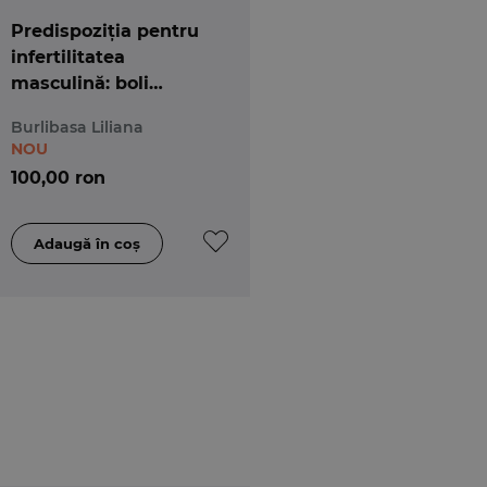
Predispoziția pentru
infertilitatea
masculină: boli
multifactoriale și gene
Burlibasa Liliana
candidate
NOU
100,00 ron