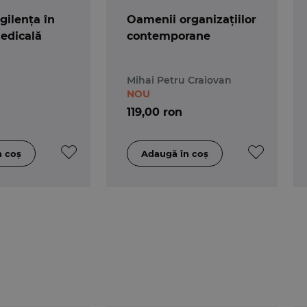
gilența în
Oamenii organizațiilor
edicală
contemporane
Mihai Petru Craiovan
NOU
119,00 ron