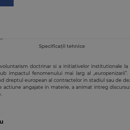
Specificații tehnice
voluntarism doctrinar si a initiativelor institutionale 
e sub impactul fenomenului mai larg al „europenizarii
reptul european al contractelor in stadiul sau de dezvol
de actiune angajate in materie, a animat intreg discursu
.
iu