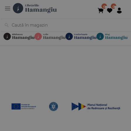
Cărți
Noutăți
În curs de apariție
Reduceri
Evenimente
Librării
Contact
Newsletter
031 425 4