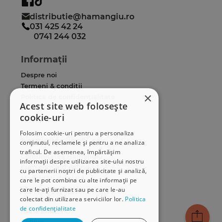
distributie@hamangiu.ro
031 425 42 24
0741 244 032
Informații
Despre noi
Termeni & condiții
×
Politica de confidențialitate
Acest site web folosește
Politica de cookies
cookie-uri
ANPC
Folosim cookie-uri pentru a personaliza
Serviciu clienți
conținutul, reclamele și pentru a ne analiza
traficul. De asemenea, împărtășim
Comunitatea Hamangiu
informații despre utilizarea site-ului nostru
Cum comand online
cu partenerii noștri de publicitate și analiză,
Modalități de plată
care le pot combina cu alte informații pe
Livrarea produselor
care le-ați furnizat sau pe care le-au
colectat din utilizarea serviciilor lor.
Politica
SEAP/SICAP
de confidențialitate
Hartă site
Cariere