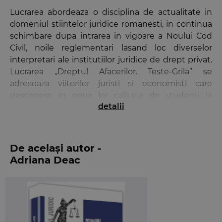
Lucrarea abordeaza o disciplina de actualitate in
domeniul stiintelor juridice romanesti, in continua
schimbare dupa intrarea in vigoare a Noului Cod
Civil, noile reglementari lasand loc diverselor
interpretari ale institutiilor juridice de drept privat.
Lucrarea „Dreptul Afacerilor. Teste-Grila” se
adreseaza viitorilor juristi si economisti care
descopera, in noua lor calitate de studenti la
detalii
facultatile din domeniul juridic sau economic,
notiunile generale de Dreptul Afacerilor.
Lucrarea se doreste un real sprijin pentru studenti,
De același autor -
in incercarea lor de a intelege si de a acumula
Adriana Deac
cunostintele necesare pregatirii examenelor,
forma de prezentare, respectiv testele-grila, fiind
aleasa deoarece modalitatea de examinare finala la
aceasta materie include si testele tip grila.