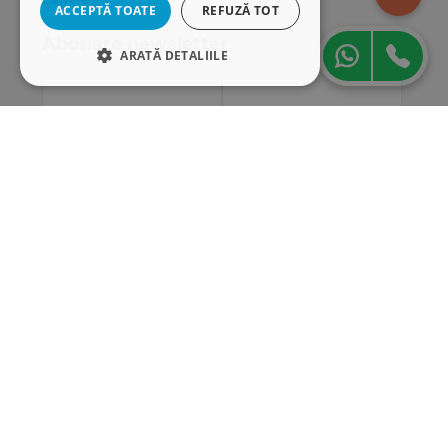
ACCEPTĂ TOATE
REFUZĂ TOT
Abonare newsletter
ARATĂ DETALIILE
STRICT NECESARE
DE PERFORMANȚĂ
DE TARGETARE
DE FUNCŢIONALITATE
Strict necesare
De performanță
De targetare
De funcţionalitate
Cookie-urile strict necesare permit
funcționalitatea principală a site-ului web,
cum ar fi autentificarea utilizatorului și
gestionarea contului. Site-ul web nu poate fi
utilizat corect fără cookie-uri strict necesare.
„Conținutul acestui material nu reprezintă în mod