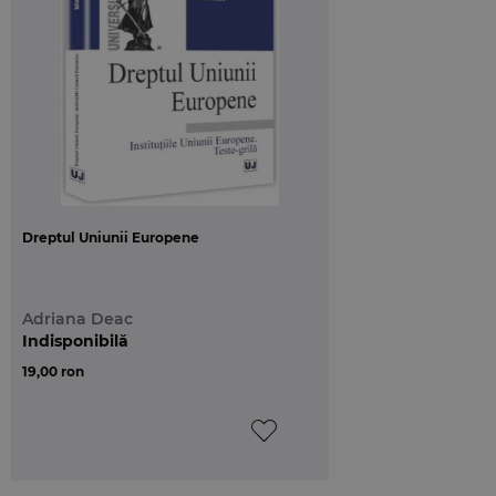
Lucrarea este structurata in trei capitole. Primul
capitol verifica intelegerea si asimilarea notiunilor
generale de drept civil legate de norma juridica,
clasificarea, interpretarea si aplicarea ei. Capitolul al
doilea vizeaza teoria generala a raportului juridic de
drept civil si de dreptul afacerilor, cu accente puse
asupra subiectelor raportului juridic de dreptul
afacerilor. Din acest punct de vedere, lucrarea
abordeaza ambele subiecte de drept, si persoana
Dreptul Uniunii Europene
fizica, dar si persoana juridica, insa, sunt prezentate,
pe larg, doar particularitatile subiectului individual
al raportului de dreptului afacerilor, respectiv
Adriana Deac
profesionistul comerciant persoana fizica
Indisponibilă
reglementat de O.U.G. nr. 44/2008. Profesionistul
19,00 ron
comerciant persoana juridica urmeaza sa fie
prezentat intr-o lucrare separata, avand in vedere
amploarea subiectului. Capitolul al treilea
abordeaza institutia actului juridic civil, fiind
analizate problemele legate de indeplinirea