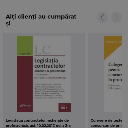
conditiilor de validitate, incheierea, executarea si
incetarea contractului.
Alți clienți au cumpărat
și
Asa cum am precizat deja, prezenta lucrarea se
doreste a fi urmata in viitorul apropiat de un al
doilea volum care sa abordeze notiunile de Drept
Societar, in special, institutia profesionistului
comerciant persoana juridica.
Legislatia contractelor incheiate de
Culegere de teste gri
profesionisti, act. 10.02.2017, ed. a 3-a
concursuri de primire