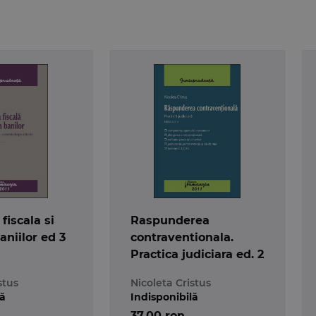
fiscala si
Raspunderea
aniilor ed 3
contraventionala.
Practica judiciara ed. 2
stus
Nicoleta Cristus
lă
Indisponibilă
37,00 ron