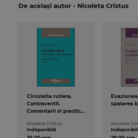
De același autor - Nicoleta Cristus
Circulatia rutiera.
Evaziunea 
Contraventii.
spalarea b
Comentarii si practica
judiciara ed 2
Nicoleta Cristus
Nicoleta Cri
Indisponibilă
Indisponibi
36,00 ron
29,00 ron