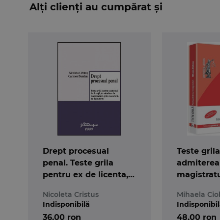
Alți clienți au cumpărat și
Drept procesual
Teste gril
penal. Teste grila
admiterea
pentru ex de licenta,
magistrat
de admitere in
Nicoleta Cristus
Mihaela Ci
magistratura si in
Indisponibilă
Indisponibi
avocatura
36,00 ron
48,00 ron