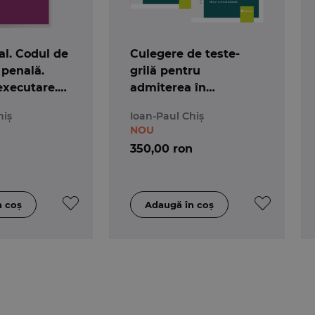
l. Codul de
Culegere de teste-
 penală.
grilă pentru
executare.
admiterea în
 25 mai 2026
magistratură și
hiș
Ioan-Paul Chiș
avocatură. Ediția a 7-a
NOU
350,00 ron