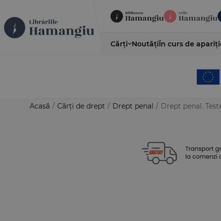
Cărți
Noutăți
În curs de apariți
Acasă
/
Cărți de drept
/
Drept penal
/
Drept penal. Teste