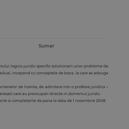
Sumar
ului logico-juridic specific solutionarii unor probleme de
d gradual, incepand cu conceptele de baza, la care se adauga
xamenelor de licenta, de admitere intr-o profesie juridica –
teresati care au preocupari directe in domeniul juridic.
ile si completarile de pana la data de 1 noiembrie 2008.