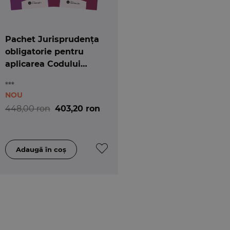
Pachet Jurisprudența
obligatorie pentru
aplicarea Codului
penal și a Codului de
***
procedură penală
NOU
448,00 ron
403,20 ron