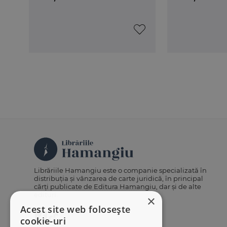
Librăriile Hamangiu este o companie specializată în
distribuția și vânzarea de carte juridică, în principal
cărți publicate de Editura Hamangiu, dar și de alte
edituri.
×
Acest site web folosește
cookie-uri