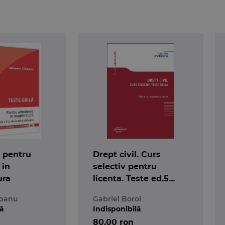
a pentru
Drept civil. Curs
 in
selectiv pentru
ura
licenta. Teste ed.5
2010
obanu
Gabriel Boroi
lă
Indisponibilă
80,00 ron