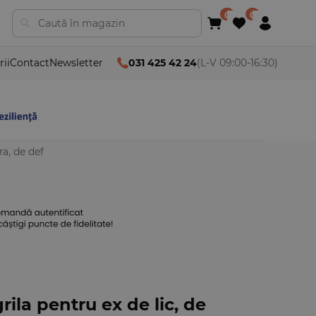
rii
Contact
Newsletter
031 425 42 24
(L-V 09:00-16:30)
ra, de def
rila pentru ex de lic, de