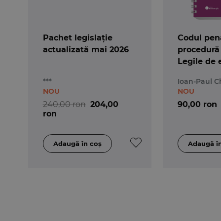
Pachet legislație
Codul pena
actualizată mai 2026
procedură
Legile de 
Actualizat
***
Ioan-Paul C
- Spiralat
NOU
NOU
240,00 ron
204,00
90,00 ron
ron