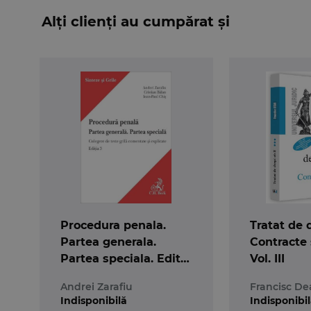
Alți clienți au cumpărat și
Procedura penala.
Tratat de d
Partea generala.
Contracte 
Partea speciala. Editia
Vol. III
a 3-a
Andrei Zarafiu
Francisc De
Indisponibilă
Indisponibi