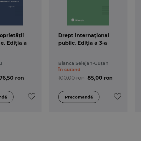
oprietății
Drept internațional
e. Ediția a
public. Ediția a 3-a
u
Bianca Selejan-Guțan
În curând
76,50 ron
100,00 ron
85,00 ron