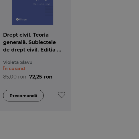
Drept civil. Teoria
generală. Subiectele
de drept civil. Ediția a
3-a
Violeta Slavu
În curând
85,00 ron
72,25 ron