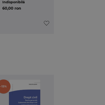
Indisponibilă
60,00 ron
ciala (Facultatea de Drept a Universitatii din
logie (Facultatea de Drept a Universitatii din
speciala (Facultatea de Drept, Universitatea din
 secretar general al Asociatiei Henri Capitant a
utului Max Planck pentru Criminologie Balcanica,
-15%