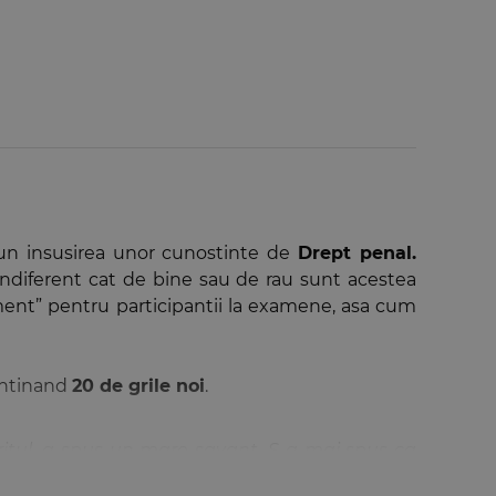
upun insusirea unor cunostinte de
Drept penal.
ndiferent cat de bine sau de rau sunt acestea
ment” pentru participantii la examene, asa cum
continand
20 de grile noi
.
iritul, a spus un mare savant. S-a mai spus ca
eput, un examen este susceptibil de critici. Cu