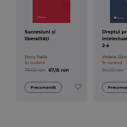
Succesiuni și
Dreptul pr
liberalități
intelectual
2-a
Doru Traila
Violeta Slav
În curând
În curând
79,00 ron
67,15 ron
90,00 ron