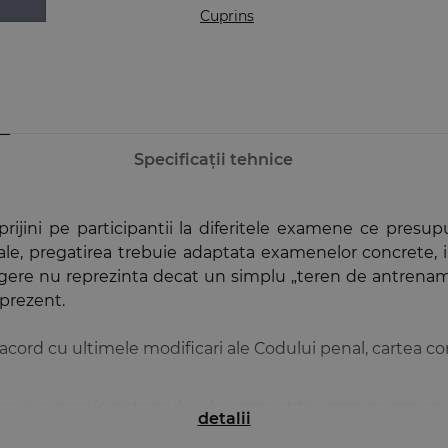
Cuprins
Specificații tehnice
prijini pe participantii la diferitele examene ce pres
e, pregatirea trebuie adaptata examenelor concrete, i
legere nu reprezinta decat un simplu „teren de antrena
prezent.
n acord cu ultimele modificari ale Codului penal, cartea 
lor si excesele sistemului de competitie asasineaza sp
detalii
 ne poate arata „ce nu stim”. Indiferent cum ar fi conc