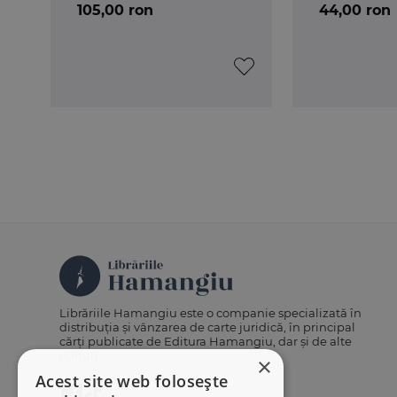
105,00 ron
44,00 ron
Librăriile Hamangiu este o companie specializată în
distribuția și vânzarea de carte juridică, în principal
cărți publicate de Editura Hamangiu, dar și de alte
edituri.
×
Acest site web folosește