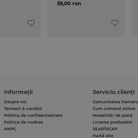
39,00 ron
Informații
Serviciu clienți
Despre noi
Comunitatea Haman
Termeni & condiții
Cum comand online
Politica de confidențialitate
Modalități de plată
Politica de cookies
Livrarea produselor
ANPC
SEAP/SICAP
Hartă site