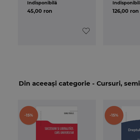
exacte;
Indisponibilă
Indisponibi
• testele grila sunt menite sa arate „
ce nu sti
45,00 ron
126,00 ron
Despre autori
Valerian CIOCLEI
este profesor universitar l
Bucuresti); membru al Comisiei de redactare a 
Cristina ROTARU
este profesor universitar l
Bucuresti); formator la Institutul National al Magi
Andra-Roxana TRANDAFIR
este lector univers
Bucuresti); avocat; secretar de redactie al rev
Prietenilor Culturii Franceze – Romania; reprez
stabilit cu Universitatea din Zagreb.
Din aceeași categorie - Cursuri, semi
-15%
-15%