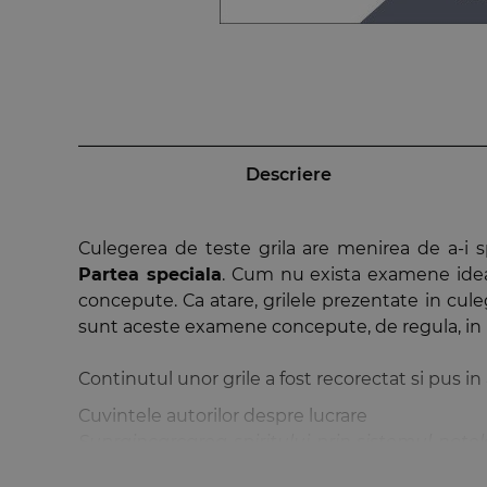
Descriere
Culegerea de teste grila are menirea de a-i s
Partea speciala
. Cum nu exista examene ideal
concepute. Ca atare, grilele prezentate in cu
sunt aceste examene concepute, de regula, in 
Continutul unor grile a fost recorectat si pus i
Cuvintele autorilor despre lucrare
Supraincarcarea spiritului prin sistemul note
singurul lucru bun la un examen este faptul ca