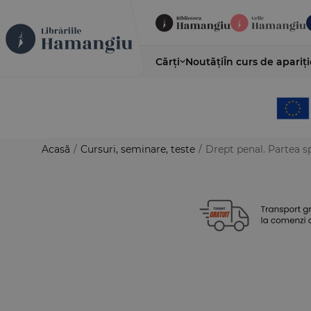
Cărți
Noutăți
În curs de apariți
Acasă
/
Cursuri, seminare, teste
/
Drept penal. Partea sp