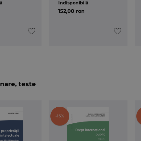
lă
Indisponibilă
m
” inainte de a o constata prin examen
152,00 ron
a disciplinele Criminologie si Drept penal. Partea spe
Noului Cod penal; avocat.
a disciplinele Drept penal. Partea speciala si Crimino
straturii; judecator la Inalta Curte de Casatie si Justitie.
itar la disciplinele Criminologie si Drept penal. Partea 
istei Analele Universitatii din Bucuresti - Seria Drept;
entant al Romaniei in cadrul Grupului Partener al Instit
nare, teste
-15%