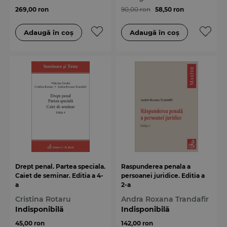
269,00 ron
90,00 ron
58,50 ron
Drept penal. Partea speciala.
Raspunderea penala a
Caiet de seminar. Editia a 4-
persoanei juridice. Editia a
a
2-a
Cristina Rotaru
Andra Roxana Trandafir
Indisponibilă
Indisponibilă
45,00 ron
142,00 ron