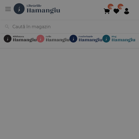
Cărți
Noutăți
În curs de apariție
Reduceri
Evenimente
Librării
Contact
Newsletter
031 425 4