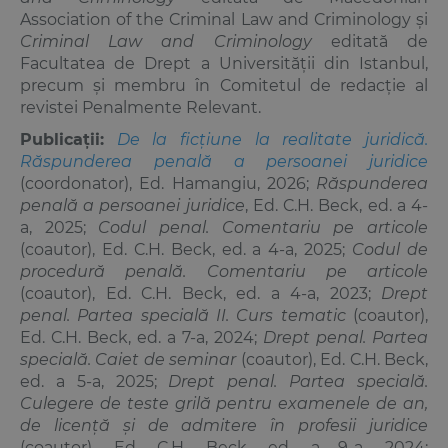
Association of the Criminal Law and Criminology și
Criminal Law and Criminology
editată de
Facultatea de Drept a Universității din Istanbul,
precum și membru în Comitetul de redacție al
revistei Penalmente Relevant.
Publicații:
De la ficțiune la realitate juridică.
Răspunderea penală a persoanei juridice
(coordonator), Ed. Hamangiu, 2026;
Răspunderea
penală a persoanei juridice
, Ed. C.H. Beck, ed. a 4-
a, 2025;
Codul penal. Comentariu pe articole
(coautor), Ed. C.H. Beck, ed. a 4-a, 2025;
Codul de
procedură penală. Comentariu pe articole
(coautor), Ed. C.H. Beck, ed. a 4-a, 2023;
Drept
penal. Partea specială II. Curs tematic
(coautor),
Ed. C.H. Beck, ed. a 7-a, 2024;
Drept penal. Partea
specială. Caiet de seminar
(coautor), Ed. C.H. Beck,
ed. a 5-a, 2025;
Drept penal. Partea specială.
Culegere de teste grilă pentru examenele de an,
de licență și de admitere în profesii juridice
(coautor), Ed. C.H. Beck, ed. a 9-a, 2024;