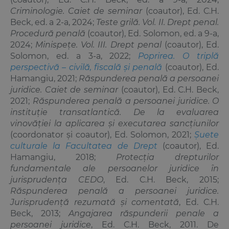
Criminologie. Caiet de seminar
(coautor), Ed. C.H.
Beck, ed. a 2-a, 2024;
Teste grilă. Vol. II. Drept penal.
Procedură penală
(coautor), Ed. Solomon, ed. a 9-a,
2024;
Minispețe. Vol. III. Drept penal
(coautor), Ed.
Solomon, ed. a 3-a, 2022;
Poprirea. O triplă
perspectivă – civilă, fiscală și penală
(coautor), Ed.
Hamangiu, 2021;
Răspunderea penală a persoanei
juridice. Caiet de seminar
(coautor), Ed. C.H. Beck,
2021;
Răspunderea penală a persoanei juridice. O
instituție transatlantică. De la evaluarea
vinovăției la aplicarea și executarea sancțiunilor
(coordonator și coautor), Ed. Solomon, 2021;
Șuete
culturale la Facultatea de Drept
(coautor), Ed.
Hamangiu, 2018;
Protecția drepturilor
fundamentale ale persoanelor juridice în
jurisprudența CEDO
, Ed. C.H. Beck, 2015;
Răspunderea penală a persoanei juridice.
Jurisprudență rezumată și comentată
, Ed. C.H.
Beck, 2013;
Angajarea răspunderii penale a
persoanei juridice
, Ed. C.H. Beck, 2011. De