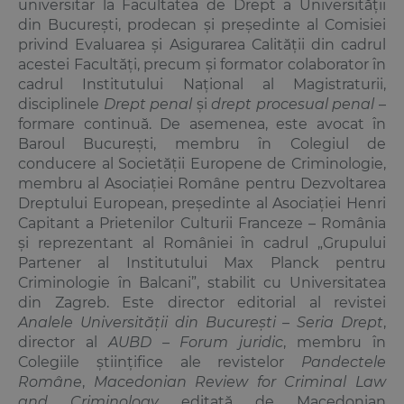
universitar la Facultatea de Drept a Universității
din București, prodecan și președinte al Comisiei
privind Evaluarea și Asigurarea Calității din cadrul
acestei Facultăți, precum și formator colaborator în
cadrul Institutului Național al Magistraturii,
disciplinele
Drept penal
și
drept procesual penal
–
formare continuă. De asemenea, este avocat în
Baroul București, membru în Colegiul de
conducere al Societății Europene de Criminologie,
membru al Asociației Române pentru Dezvoltarea
Dreptului European, președinte al Asociației Henri
Capitant a Prietenilor Culturii Franceze – România
și reprezentant al României în cadrul „Grupului
Partener al Institutului Max Planck pentru
Criminologie în Balcani”, stabilit cu Universitatea
din Zagreb. Este director editorial al revistei
Analele Universității din București – Seria Drept
,
director al
AUBD –
Forum juridic
, membru în
Colegiile științifice ale revistelor
Pandectele
Române
,
Macedonian Review for Criminal Law
and Criminology
editată de Macedonian