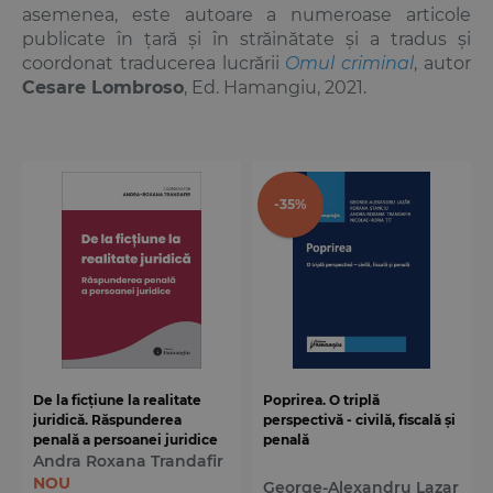
asemenea, este autoare a numeroase articole
publicate în țară și în străinătate și a tradus și
coordonat traducerea lucrării
Omul criminal
, autor
Cesare Lombroso
, Ed. Hamangiu, 2021.
-35%
De la ficțiune la realitate
Poprirea. O triplă
juridică. Răspunderea
perspectivă - civilă, fiscală și
penală a persoanei juridice
penală
Andra Roxana Trandafir
NOU
George-Alexandru Lazar