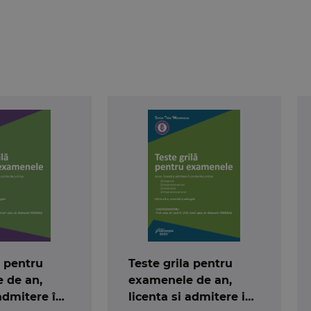
ă pentru
Teste grila pentru
 de an,
examenele de an,
 admitere în
licenta si admitere in