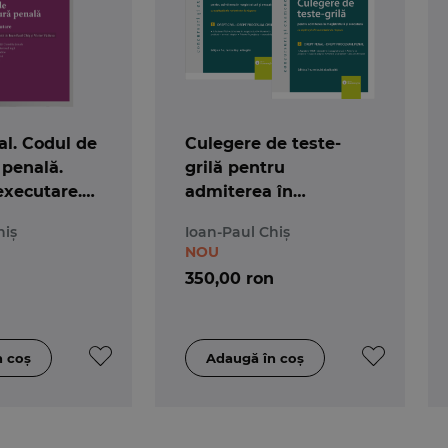
l. Codul de
Culegere de teste-
 penală.
grilă pentru
executare.
admiterea în
 25 mai 2026
magistratură și
hiș
Ioan-Paul Chiș
avocatură. Ediția a 7-a
NOU
350,00 ron