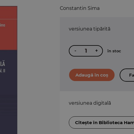
Constantin Sima
versiunea tipărită
-
+
în stoc
Fa
versiunea digitală
Citește în Biblioteca Ha