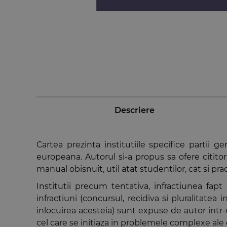
Descriere
Cartea prezinta institutiile specifice partii g
europeana. Autorul si-a propus sa ofere cititor
manual obisnuit, util atat studentilor, cat si prac
Institutii precum tentativa, infractiunea fapt
infractiuni (concursul, recidiva si pluralitatea
inlocuirea acesteia) sunt expuse de autor intr-un 
cel care se initiaza in problemele complexe ale 