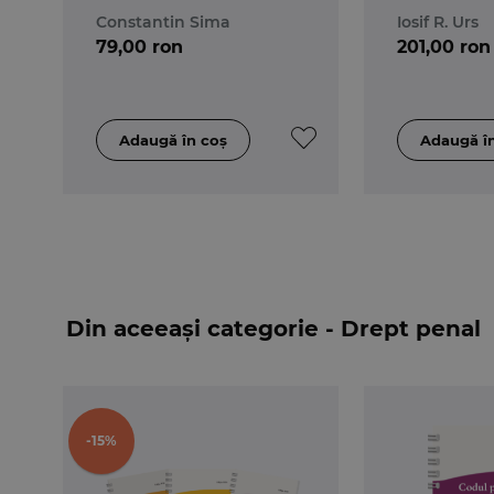
profesiile 
Constantin Sima
Iosif R. Urs
Ediția a 9-
79,00 ron
201,00 ron
Din aceeași categorie - Drept penal
-15%