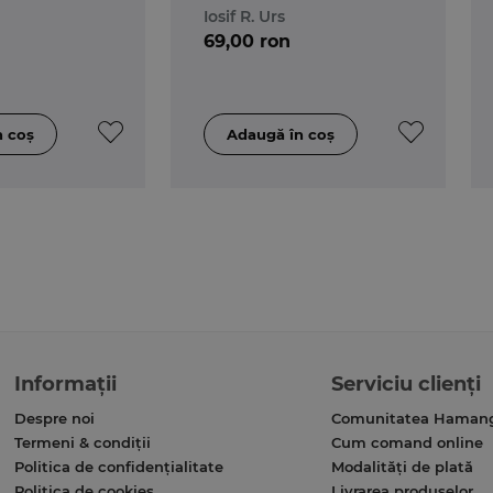
Iosif R. Urs
69,00 ron
Informații
Serviciu clienți
Despre noi
Comunitatea Haman
Termeni & condiții
Cum comand online
Politica de confidențialitate
Modalități de plată
Politica de cookies
Livrarea produselor