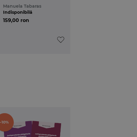
profesiile juridice.
Manuela Tabaras
Editia a 7-a
Indisponibilă
159,00 ron
-10%