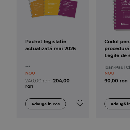
Pachet legislație
Codul pena
actualizată mai 2026
procedură
Legile de 
Actualizat
***
Ioan-Paul C
- Spiralat
NOU
NOU
240,00 ron
204,00
90,00 ron
ron