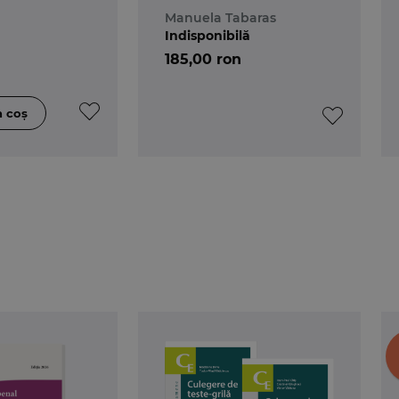
juridice.
profesiile juridice.
Manuela Tabaras
a
Editia a 8-a
Indisponibilă
185,00 ron