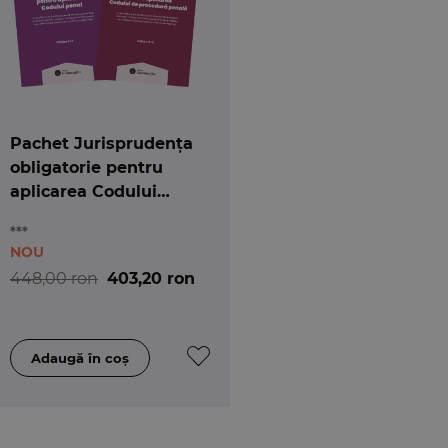
Pachet Jurisprudența
obligatorie pentru
aplicarea Codului
penal și a Codului de
***
procedură penală
NOU
448,00 ron
403,20 ron