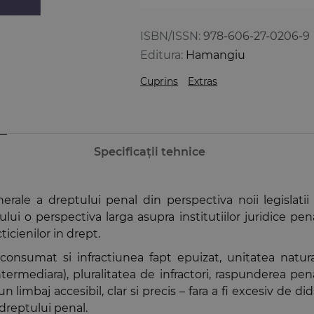
ISBN/ISSN:
978-606-27-0206-9
Editura:
Hamangiu
Cuprins
Extras
Specificații tehnice
enerale a dreptului penal din perspectiva noii legislati
ului o perspectiva larga asupra institutiilor juridice p
ticienilor in drept.
 consumat si infractiunea fapt epuizat, unitatea natural
 intermediara), pluralitatea de infractori, raspunderea p
limbaj accesibil, clar si precis – fara a fi excesiv de did
dreptului penal.