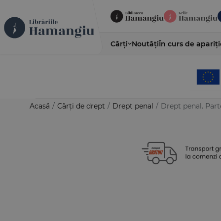
Cărți
Noutăți
În curs de apariți
Acasă
/
Cărți de drept
/
Drept penal
/
Drept penal. Parte