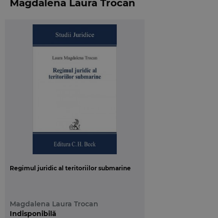
Magdalena Laura Trocan
cuprinzatoare in care analiza juridica se imbina cu
cea a evenimentelor istorice, politice, militare si
economice internationale, oferind o analiza
interdisciplinara in scopul explicarii cat mai
complete a fenomenelor internationale, nu de
putine ori, deosebit de complexe.
Structurata in 12 capitole, lucrarea abordeaza teme
precum izvoarele si subiectele dreptului
international, tratatele internationale, dreptul
marii, solutionarea pasnica a diferendelor sau
raspunderea in dreptul international, iar existenta,
la sfarsitul fiecarui capitol, a dictionarului juridic, a
testelor de evaluare si a temelor de referate
demonstreaza imbinarea intr-o maniera deosebita
Regimul juridic al teritoriilor submarine
a rigorii rationamentului juridic cu claritatea
pedagogica.
Magdalena Laura Trocan
Din cuprins:
Indisponibilă