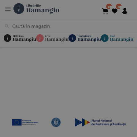
Cărți
Noutăți
În curs de apariție
Reduceri
Evenimente
Librării
Contact
Newsletter
031 425 4