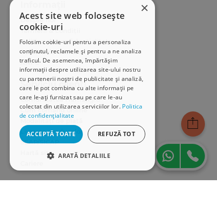
Informații
×
Acest site web folosește
Despre noi
cookie-uri
Termeni & condiții
Politica de confidențialitate
Folosim cookie-uri pentru a personaliza
conținutul, reclamele și pentru a ne analiza
Politica de cookies
traficul. De asemenea, împărtășim
ANPC
informații despre utilizarea site-ului nostru
cu partenerii noștri de publicitate și analiză,
Serviciu clienți
care le pot combina cu alte informații pe
care le-ați furnizat sau pe care le-au
Comunitatea Hamangiu
colectat din utilizarea serviciilor lor.
Politica
Cum comand online
de confidențialitate
Modalități de plată
Livrarea produselor
ACCEPTĂ TOATE
REFUZĂ TOT
SEAP/SICAP
Hartă site
ARATĂ DETALIILE
Cariere
STRICT NECESARE
Abonare newsletter
DE PERFORMANȚĂ
DE TARGETARE