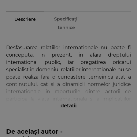
Specificații
Descriere
tehnice
Desfasurarea relatiilor internationale nu poate fi
conceputa, in prezent, in afara dreptului
international public, iar pregatirea oricarui
specialist in domeniul relatiilor internationale nu se
poate realiza fara o cunoastere temeinica atat a
continutului, cat si a dinamicii normelor juridice
internationale in raporturile dintre actorii ce
participa la viata internationala si a implicatiilor
detalii
majore pe care acestea le au in viata interna a
statelor.
Prezenta lucrare abordeaza institutiile specifice
De același autor -
dreptului international public dintr-o perspectiva