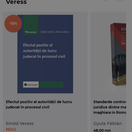
Veress
de abstractizare al dreptului civil al obligatiilor,
am dorit de asemenea integrarea practicii la o
intensitate mai ridicata decat in cazul cursurilor
-15%
sau manualelor precedente, facilitand
intelegerea teoretica a institutiilor dreptului civil si
prin analiza multor probleme de ordin practic.
Elementele de noutate ale prezentei carti decurg
din intentia mea de a realiza un curs sintetic si
sistematizat, dupa modelul manualelor de acest
tip din occident. Totodata am urmarit regandirea
acestei materii in conformitate cu sistemul
monist al dreptului privat, intentionand sa
cercetez atat obligatiile de drept comun, cat si
obligatiile profesionale si de consum
.
Efectul pozitiv al autorității de lucru
Standarde controvers
judecat în procesul civil
juridice dintre major
Editia a 2-a aduce numeroase elemente noi, fara a
maghiara in Romani
pierde din simplitatea si conciziunea stilului,
Emőd Veress
Gyula Fábián
continand ultimele modificari legislative. Au fost
NOU
48,00 ron