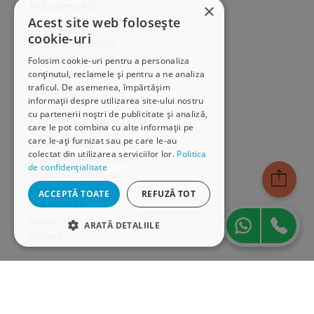
Informații
×
Acest site web folosește
Despre noi
cookie-uri
Termeni & condiții
Politica de confidențialitate
Folosim cookie-uri pentru a personaliza
conținutul, reclamele și pentru a ne analiza
Politica de cookies
traficul. De asemenea, împărtășim
ANPC
informații despre utilizarea site-ului nostru
cu partenerii noștri de publicitate și analiză,
Serviciu clienți
care le pot combina cu alte informații pe
care le-ați furnizat sau pe care le-au
Comunitatea Hamangiu
colectat din utilizarea serviciilor lor.
Politica
Cum comand online
de confidențialitate
Modalități de plată
Livrarea produselor
ACCEPTĂ TOATE
REFUZĂ TOT
SEAP/SICAP
Hartă site
ARATĂ DETALIILE
Cariere
STRICT NECESARE
Abonare newsletter
DE PERFORMANȚĂ
DE TARGETARE