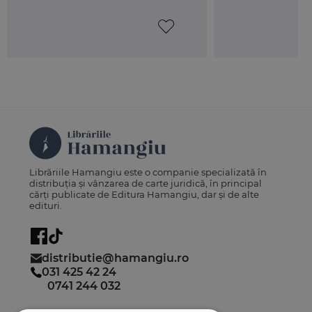
Despre autor:
Emőd Veress este conferentiar universitar dr. la
Universitatea Sapientia din Cluj-Napoca si avocat
in Baroul Cluj.
Librăriile Hamangiu este o companie specializată în
distribuția și vânzarea de carte juridică, în principal
cărți publicate de Editura Hamangiu, dar și de alte
edituri.
distributie@hamangiu.ro
031 425 42 24
0741 244 032