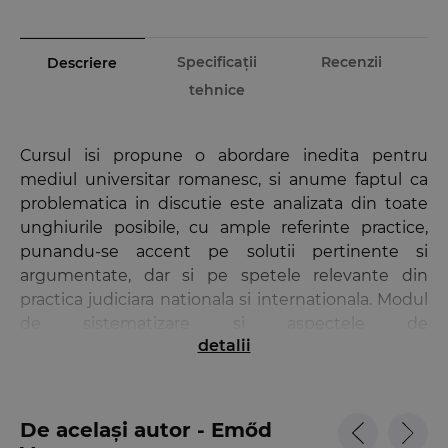
Specificații
Recenzii
Descriere
tehnice
Cursul isi propune o abordare inedita pentru
mediul universitar romanesc, si anume faptul ca
problematica in discutie este analizata din toate
unghiurile posibile, cu ample referinte practice,
punandu-se accent pe solutii pertinente si
argumentate, dar si pe spetele relevante din
practica judiciara nationala si internationala. Modul
de sistematizare si aspectele de
detalii
interdisciplinaritate permit o documentare
completa asupra interpretarii si intelegerii materiei.
Viziunea autorului
De același autor - Emőd
Emőd Veress:
Avand in vedere gradul foarte mare