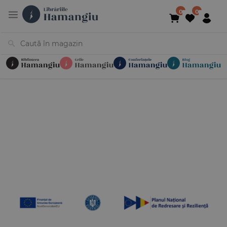
Cărți
Noutăți
În curs de apariție
Reduceri
Evenimente
Librării
Contact
Newsletter
031 425 4