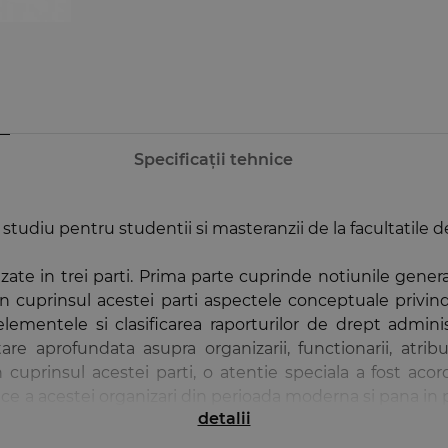
Specificații tehnice
udiu pentru studentii si masteranzii de la facultatile de 
izate in trei parti. Prima parte cuprinde notiunile gener
n cuprinsul acestei parti aspectele conceptuale privind 
elementele si clasificarea raporturilor de drept admini
e aprofundata asupra organizarii, functionarii, atributi
. In cuprinsul acestei parti, o atentie speciala a fost a
orice a acestei organizari din perioada moderna si pana in
detalii
ului public, astfel cum este prevazut in reglementarea act