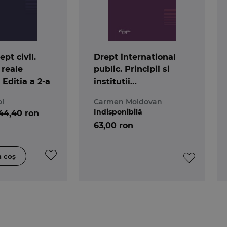
pt civil.
Drept international
 reale
public. Principii si
 Editia a 2-a
institutii
fundamentale
oi
Carmen Moldovan
Indisponibilă
44,40 ron
63,00 ron