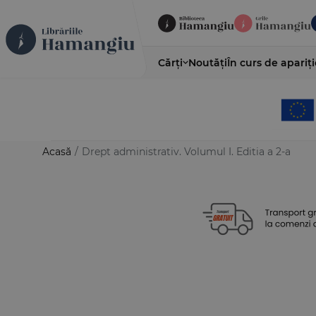
Cărți
Noutăți
În curs de apariți
Acasă
/
Drept administrativ. Volumul I. Editia a 2-a