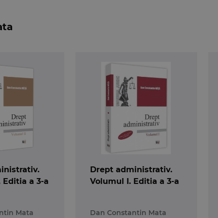
videnta preocuparea autorului de a prezenta principalele op
ata
 opinii sunt abordate intr-o maniera critica, cu sublini
 rand studentilor, lucrarea este construita intr-un limba
ilor esentiale. In afara de aspectele doctrinare, autoru
unde si acestor exigente.
 disciplina
Drept administrativ
, practicienilor din sfera 
eresati de fenomenul administratiei publice.
r la Facultatea de Drept din cadrul Universitatii „Alexandr
nistrativ.
Drept administrativ.
 Editia a 3-a
Volumul I. Editia a 3-a
ntin Mata
Dan Constantin Mata