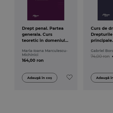
Drept penal. Partea
Curs de dre
generala. Curs
Drepturile
teoretic in domeniul
principale.
licentei (I)
Maria-Ioana Marculescu-
Gabriel Bor
Michinici
74,00 ron
164,00 ron