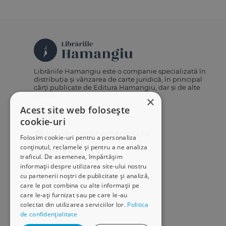
Librăriile Hamangiu este o companie specializată în
distribuția și vânzarea de carte juridică, în principal
cărți publicate de Editura Hamangiu, dar și de alte
edituri.
×
Acest site web folosește
cookie-uri
distributie@hamangiu.ro
Folosim cookie-uri pentru a personaliza
031 425 42 24
conținutul, reclamele și pentru a ne analiza
0741 244 032
traficul. De asemenea, împărtășim
informații despre utilizarea site-ului nostru
cu partenerii noștri de publicitate și analiză,
care le pot combina cu alte informații pe
care le-ați furnizat sau pe care le-au
colectat din utilizarea serviciilor lor.
Politica
de confidențialitate