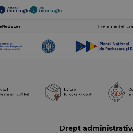
e
Reduceri
Evenimente
Libră
Drept administrativ.