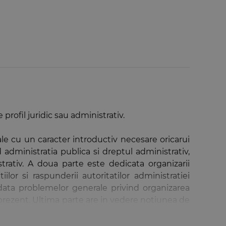
profil juridic sau administrativ.
ale cu un caracter introductiv necesare oricarui
administratia publica si dreptul administrativ,
strativ. A doua parte este dedicata organizarii
ilor si raspunderii autoritatilor administratiei
cordata problemelor generale privind organizarea
 prezent. Ultima parte are in vedere notiunea de
uala.