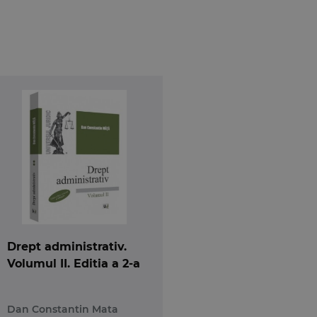
inii si teorii exprimate in doctrina cu privire la
erea elementelor de divergenta si asumarea unei
j accesibil, textul fiind structurat pe capitole,
l a fost preocupat si de impactul modificarilor
profesiilor juridice, personalului din administratia
u Ioan Cuza” din Iasi; avocat in Baroul Iasi.
Drept administrativ.
Volumul II. Editia a 2-a
Dan Constantin Mata