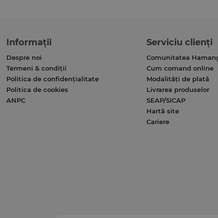
Informații
Serviciu clienți
Despre noi
Comunitatea Haman
Termeni & condiții
Cum comand online
Politica de confidențialitate
Modalități de plată
Politica de cookies
Livrarea produselor
ANPC
SEAP/SICAP
Hartă site
Cariere