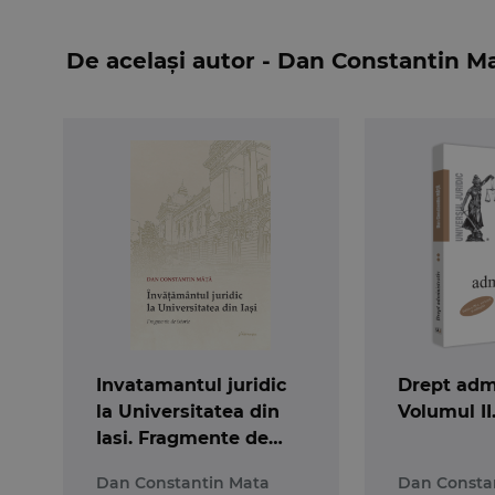
Puncte forte:
Lucrarea valorifica o ampla bibliografie, fiind e
De același autor - Dan Constantin M
institutiile administrative. O parte din aceste
perspective personale. Fiind destinata in primul
sectiuni si paragrafe in scopul delimitarii ide
normative recente, astfel incat lucrarea coresp
Publicul tinta:
Lucrarea se adreseaza studentilor care studiaza
publica si, nu in ultimul rand, tuturor celor int
Despre autor
Dan Constantin Mata
– lector universitar docto
Invatamantul juridic
Drept admi
la Universitatea din
Volumul II.
Iasi. Fragmente de
istorie
Dan Constantin Mata
Dan Consta