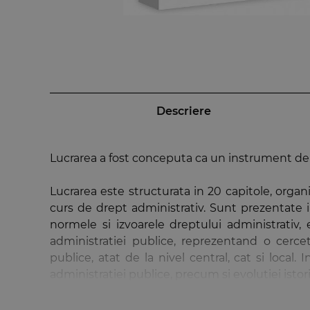
Descriere
Lucrarea a fost conceputa ca un instrument de st
Lucrarea este structurata in 20 capitole, organ
curs de drept administrativ. Sunt prezentate i
normele si izvoarele dreptului administrativ, 
administratiei publice, reprezentand o cercetar
publice, atat de la nivel central, cat si local
administratiei publice, precum si evolutiei ist
functie publica si statutul juridic al functionar