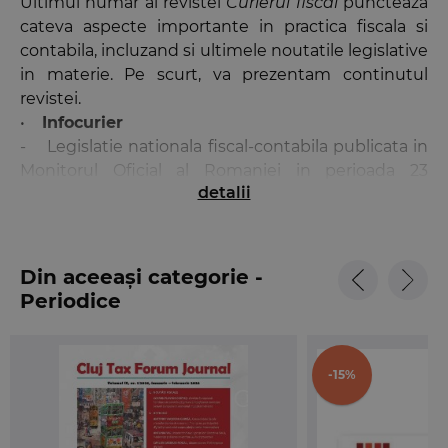
Ultimul numar al revistei
Curierul fiscal
puncteaza
cateva aspecte importante in practica fiscala si
contabila, incluzand si ultimele noutatile legislative
in materie. Pe scurt, va prezentam continutul
revistei.
•
Infocurier
- Legislatie nationala fiscal-contabila publicata in
Monitorul Oficial al Romaniei in perioada 23
detalii
noiembrie 2016 -14 decembrie 2016
- Legislatie europeana fiscal-contabila publicata
in Jurnalul Oficial al Uniunii Europene in perioada
23 noiembrie 2016 -14 decembrie 2016
Din aceeași categorie -
- Buletin Fiscal al Tuca Zbarcea si Asociatii Tax,
Periodice
scris de domnul Alexandru Cristea (Tax Partner), in
care ni se prezinta noutatile ce vor fi aduse
incepand cu 2017 legislatiei fiscale
-15%
•
Impozite directe
Articolul semnat de Elena Doaga (Associate
Manager, KPMG Romania), Daniela Oprescu