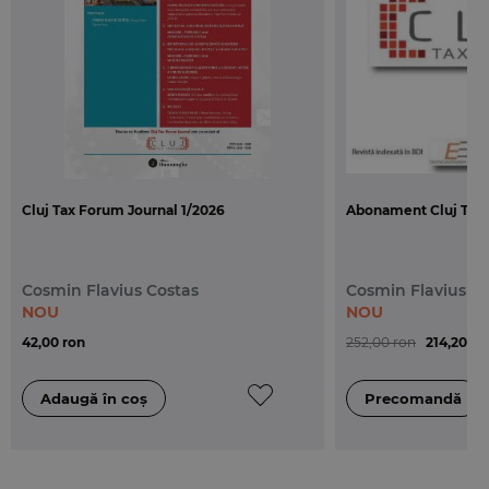
(director, KPMG Romania), Ioana Chiculita
(consultant, KPMG Romania) ce analizeaza
notiunea de LCEF si implicatiile pe care aceasta le
are in domeniul companiilor offshore.
•
Impozite indirecte
Unele aspecte privind abuzul de drept in materie
de TVA ne sunt prezentate de Alin Negrescu
(director, KPMG Romania) si Dan Verescu
Cluj Tax Forum Journal 1/2026
Abonament Cluj Tax 
(consultant, KPMG Romania).
•
Procedura fiscala
Partea a treia a articolului „Principiul legalitatii in
Cosmin Flavius Costas
Cosmin Flavius C
materie fiscala” , semnat de Horatiu Sasu (jr.,
NOU
NOU
consultant in afaceri), aduce in prim plan aspecte
42,00 ron
252,00 ron
214,20 ro
importante si relevante in domeniu, prezentand si
importante hotarari CJUE.
•
Practica fiscal-contabila
Urmare a experientei bogate in domeniu, un caz
interesant si de actualitate ne este prezentat de
Adrian Benta (consultant fiscal) .