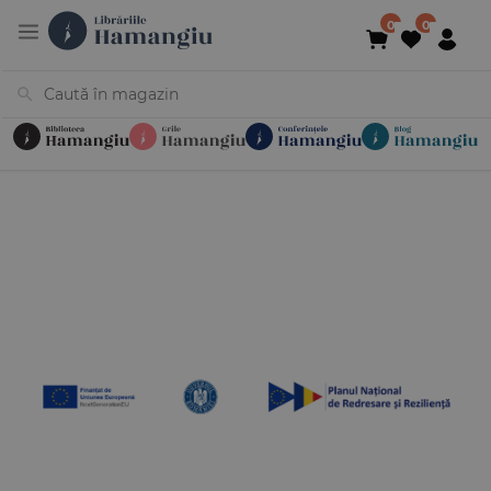
Cărți
Noutăți
În curs de apariție
Reduceri
Evenimente
Librării
Contact
Newsletter
031 425 4