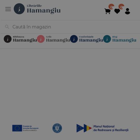
Cărți
Noutăți
În curs de apariție
Reduceri
Evenimente
Librării
Contact
Newsletter
031 425 4