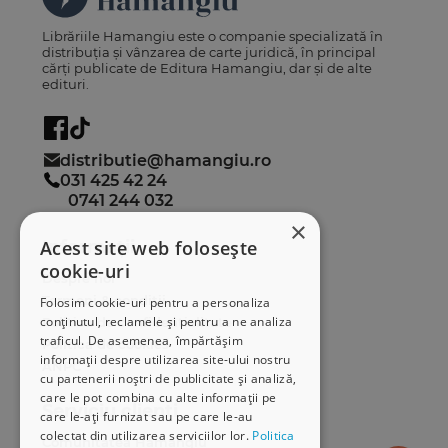
Librăriile Hamangiu este o companie specializată în
distribuția și vânzarea de carte juridică, în principal
cărți publicate de Editura Hamangiu, dar și de alte
edituri.
distributie@hamangiu.ro
031 425 42 24
0741 244 032
×
Acest site web folosește
Informații
cookie-uri
Despre noi
Termeni & condiții
Folosim cookie-uri pentru a personaliza
conținutul, reclamele și pentru a ne analiza
Politica de confidențialitate
traficul. De asemenea, împărtășim
Politica de cookies
informații despre utilizarea site-ului nostru
ANPC
cu partenerii noștri de publicitate și analiză,
care le pot combina cu alte informații pe
Serviciu clienți
care le-ați furnizat sau pe care le-au
colectat din utilizarea serviciilor lor.
Politica
Comunitatea Hamangiu