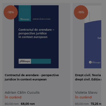
-15%
-15%
Contractul de arendare - perspective
Drept civil. Teoria g
juridice în context european
drept civil. Ediția a 3
Adrian Călin Cuculis
Violeta Slavu
În curând
În curând
80,00 ron
68,00 ron
85,00 ron
72,25 ron