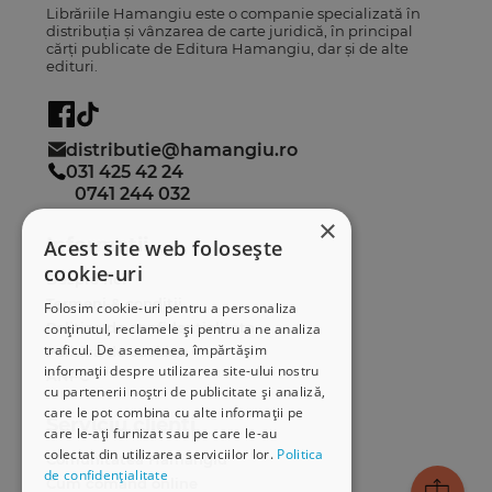
Librăriile Hamangiu este o companie specializată în
distribuția și vânzarea de carte juridică, în principal
cărți publicate de Editura Hamangiu, dar și de alte
edituri.
distributie@hamangiu.ro
031 425 42 24
0741 244 032
×
Informații
Acest site web folosește
cookie-uri
Despre noi
Termeni & condiții
Folosim cookie-uri pentru a personaliza
Politica de confidențialitate
conținutul, reclamele și pentru a ne analiza
traficul. De asemenea, împărtășim
Politica de cookies
informații despre utilizarea site-ului nostru
ANPC
cu partenerii noștri de publicitate și analiză,
care le pot combina cu alte informații pe
Serviciu clienți
care le-ați furnizat sau pe care le-au
colectat din utilizarea serviciilor lor.
Politica
Comunitatea Hamangiu
de confidențialitate
Cum comand online