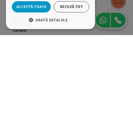
Modalități de plată
ACCEPTĂ TOATE
REFUZĂ TOT
Livrarea produselor
SEAP/SICAP
ARATĂ DETALIILE
Hartă site
Cariere
STRICT NECESARE
DE PERFORMANȚĂ
Abonare newsletter
DE TARGETARE
DE FUNCŢIONALITATE
Strict necesare
De performanță
De targetare
De funcţionalitate
Cookie-urile strict necesare permit
funcționalitatea principală a site-ului web,
cum ar fi autentificarea utilizatorului și
gestionarea contului. Site-ul web nu poate fi
utilizat corect fără cookie-uri strict necesare.