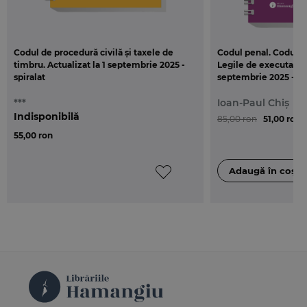
Codul de procedură civilă și taxele de
Codul penal. Codul d
timbru. Actualizat la 1 septembrie 2025 -
Legile de executare. 
spiralat
septembrie 2025 - Sp
***
Ioan-Paul Chiș
Indisponibilă
85,00 ron
51,00 ron
55,00 ron