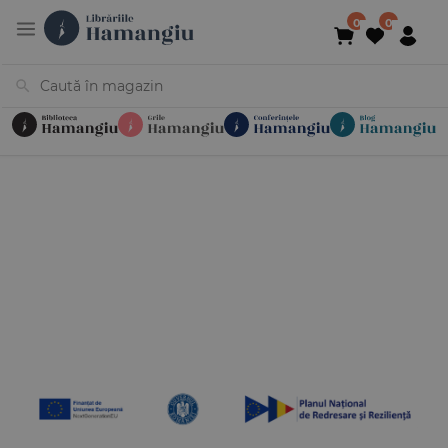
Cărți
Noutăți
În curs de apariție
Reduceri
Evenimente
Librării
Contact
Newsletter
031 425 4