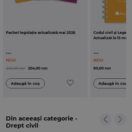
Cartea Codul civil si Legea de punere in aplicare
este tiparita in format A5 (145x205 mm), pe hartie
ofset si este legata cu spira.
Pachet legislație actualizată mai 2026
Codul civil și Legea 
Actualizat la 15 mai 2
***
***
NOU
NOU
240,00 ron
204,00 ron
90,00 ron
Din aceeași categorie -
Drept civil