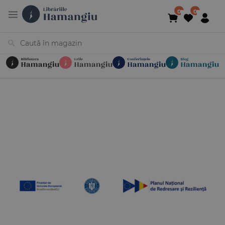
Cărți
Noutăți
În curs de apariție
Reduceri
Evenimente
Librării
Contact
Newsletter
031 425 4