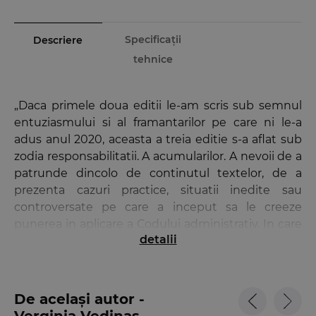
Specificații
Descriere
tehnice
„Daca primele doua editii le-am scris sub semnul
entuziasmului si al framantarilor pe care ni le-a
adus anul 2020, aceasta a treia editie s-a aflat sub
zodia responsabilitatii. A acumularilor. A nevoii de a
patrunde dincolo de continutul textelor, de a
prezenta cazuri practice, situatii inedite sau
controversate pe care a inceput sa le creeze
punerea in aplicare a Codului administrativ. In care
detalii
am avut ocazia sa ne implicam nu doar prin
activitatea academica, dar si ca practician al
dreptului. Urmarind, acum si mereu, sa semnalam
vulnerabilitati, sa propunem solutii, peste care
De același autor -
nadajduim ca nu se va trece cu vederea in viitor,
Verginia Vedinas