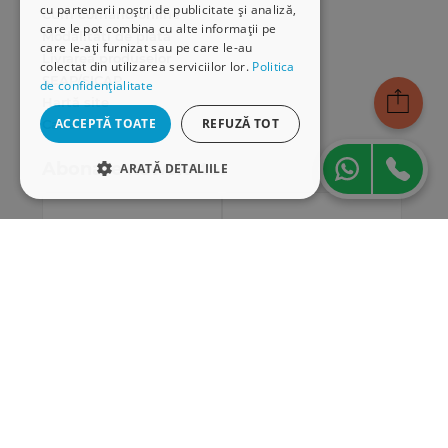
cu partenerii noștri de publicitate și analiză,
Cum comand online
care le pot combina cu alte informații pe
Modalități de plată
care le-ați furnizat sau pe care le-au
Livrarea produselor
colectat din utilizarea serviciilor lor.
Politica
SEAP/SICAP
de confidențialitate
Hartă site
ACCEPTĂ TOATE
REFUZĂ TOT
Cariere
Abonare newsletter
ARATĂ DETALIILE
STRICT NECESARE
DE PERFORMANȚĂ
DE TARGETARE
DE FUNCŢIONALITATE
Strict necesare
De performanță
De targetare
De funcţionalitate