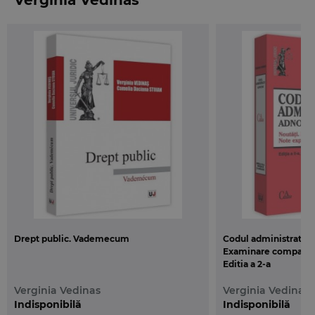
spre a se imbunatati continutul Codului
administrativ, activitatea autoritatilor publice care
se supun lui, dar si viata beneficiarilor acestei
activitati.”
Prof. univ. dr. Verginia Vedinas
Drept public. Vademecum
Codul administrativ a
Examinare comparativ
Editia a 2-a
Verginia Vedinas
Verginia Vedinas
Indisponibilă
Indisponibilă