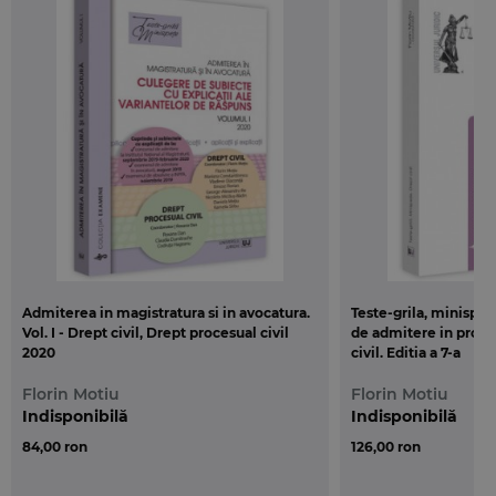
literatura noastra juridica, fiind prima monografie in
dreptul romanesc care isi propune sa cerceteze
sistematic riscurile in contracte, atat in
reglementarea fostului Cod civil (1864) cat si din
perspectiva noului Cod civil (2009).
Prof. univ. dr. Corneliu Birsan
Admiterea in magistratura si in avocatura.
Teste-grila, minispe
Vol. I - Drept civil, Drept procesual civil
de admitere in profes
2020
civil. Editia a 7-a
Florin Motiu
Florin Motiu
Indisponibilă
Indisponibilă
84,00 ron
126,00 ron