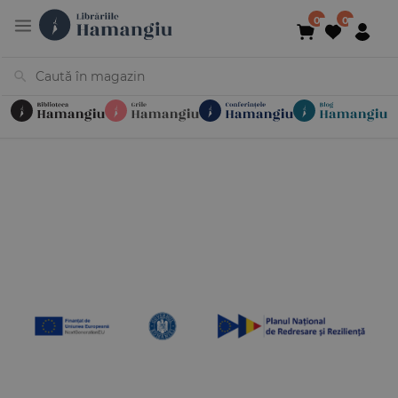
Cărți
Noutăți
În curs de apariție
Reduceri
Evenimente
Librării
Contact
Newsletter
031 425 4