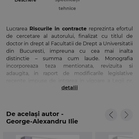
Descriere
tehnice
Lucrarea
Riscurile in contracte
reprezinta efortul
de cercetare al autorului, finalizat cu titlul de
doctor in drept al Facultatii de Drept a Universitatii
din Bucuresti, impreuna cu cea mai inalta
distinctie – summa cum laude. Monografia
incorporeaza teza mentionata, revizuita si
adaugita, in raport de modificarile legislative
recente impuse de intrarea in vigoare a Legii nr.
detalii
287/2009 privind Codul civil (Legea nr. 71/2011,
Legea nr. 60/2012 etc.).
Prin bogatia ideatica, simtul nuantelor, rigoare,
De același autor -
maturitate in analiza si mai ales prin pasiunea
George-Alexandru Ilie
pentru tema aleasa, lucrarea d-lui asist. univ. dr.
George–Alexandru ILIE umple un gol resimtit in