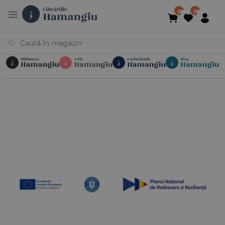
Cărți
Noutăți
În curs de apariție
Reduceri
Evenimente
Librării
Contact
Newsletter
031 425 4