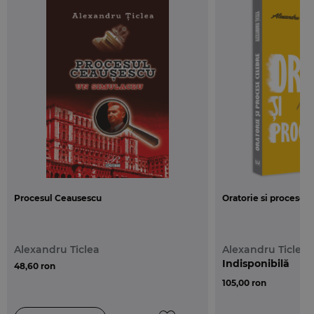
savarseste, cu vinovatie, o abatere disciplinara,
adica o fapta ilicita, constand in nerespectarea
sarcinilor de serviciu, incalcarea ordinii si disciplinei
la locul de munca.
In lucrarea de fata avem in vedere raspunderea
disciplinara a angajatilor (salariatilor, functionarilor
publici, inclusiv cu statut special, militarilor,
judecatorilor si procurorilor), adica a personalului
care presteaza munci subordonate. In acest sens,
potrivit Legii dialogului social nr. 62/2011 angajatul
este „persoana fizica, parte a unui contract
Procesul Ceausescu
Oratorie si procese 
individual de munca ori raport de serviciu, care
presteaza munca pentru si sub autoritatea unui
angajator si beneficiaza de drepturile prevazute de
Alexandru Ticlea
Alexandru Ticlea
lege, precum si de prevederile contractelor sau
Indisponibilă
48,60 ron
acordurilor colective de munca aplicabile” [art. 1 lit.
105,00 ron
g)].