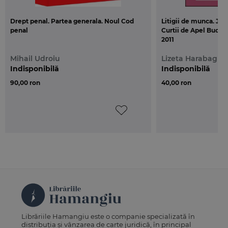
Drept penal. Partea generala. Noul Cod
Litigii de munca. Jur
penal
Curtii de Apel Bucure
2011
Mihail Udroiu
Lizeta Harabagiu
Indisponibilă
Indisponibilă
90,00 ron
40,00 ron
Librăriile Hamangiu este o companie specializată în
distribuția și vânzarea de carte juridică, în principal