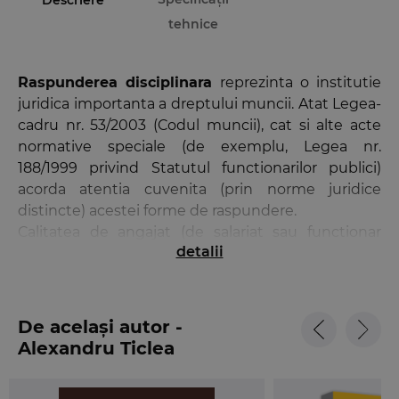
Descriere
tehnice
Raspunderea disciplinara
reprezinta o institutie
juridica importanta a dreptului muncii. Atat Legea-
cadru nr. 53/2003 (Codul muncii), cat si alte acte
normative speciale (de exemplu, Legea nr.
188/1999 privind Statutul functionarilor publici)
acorda atentia cuvenita (prin norme juridice
distincte) acestei forme de raspundere.
Calitatea de angajat (de salariat sau functionar
detalii
public etc.), presupune o serie de obligatii, printre
care se numara si cea de a respecta disciplina
muncii [art. 39 alin. (2) lit. b) din Codul muncii; art.
43-45 din Legea nr. 188/1999].
De același autor -
Alexandru Ticlea
Raspunderea disciplinara
– forma a raspunderii
juridice – intervine in situatia in care angajatul