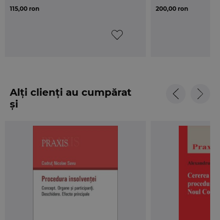
Viziunea autorului
115,00 ron
200,00 ron
Ca practician al dreptului in materie de
insolventa, dar si ca teoretician al dreptului civil in
sens larg, am incercat ca prin aceasta lucrare sa
contribui la o deslusire judicioasa a desfasurarii
procedurii de insolventa in vederea realizarii
dezideratului de a ajunge la un sistem de
insolventa care sa asigure acel echilibru dintre
Alți clienți au cumpărat
creditori si debitori, care reprezinta o linie de
și
granita „foarte fina”, in vederea realizarii scopului
acestei proceduri care consta in acoperirea
pasivului debitorului si acordarea unei sanse
efective a acestuia pentru redresarea activitatii
sale.
Considerand ca Legea nr. 85/2014 constituie un
progres substantial pentru legislatia interna in
materie de insolventa, acest aspect fiind
impartasit si de reputate organisme
internationale, ramane practicienilor dreptului