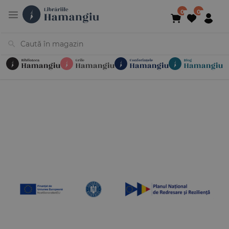
Cărți
Noutăți
În curs de apariție
Reduceri
Evenimente
Librării
Contact
Newsletter
031 425 4