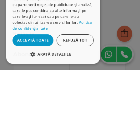
cu partenerii noștri de publicitate și analiză,
Cum comand online
care le pot combina cu alte informații pe
Modalități de plată
care le-ați furnizat sau pe care le-au
Livrarea produselor
colectat din utilizarea serviciilor lor.
Politica
SEAP/SICAP
de confidențialitate
Hartă site
ACCEPTĂ TOATE
REFUZĂ TOT
Cariere
Abonare newsletter
ARATĂ DETALIILE
STRICT NECESARE
DE PERFORMANȚĂ
DE TARGETARE
DE FUNCŢIONALITATE
Strict necesare
De performanță
De targetare
De funcţionalitate