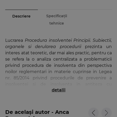
Specificații
Descriere
tehnice
Lucrarea
Procedura insolventei Principii. Subiectii,
organele si derularea procedurii
prezinta un
interes atat teoretic, dar mai ales practic, pentru ca
se refera la o analiza centralizata a problematicii
privind procedura de insolventa din perspectiva
noilor reglementari in materie cuprinse in Legea
nr. 85/2014 privind procedurile de prevenire a
insolventei si de insolventa in antiteza cu
detalii
procedura insolventei reglementata de Legea nr.
85/2006 privind procedura insolventei,
constituindu-se intr-un indrumar util pentru
oricine doreste sa desluseasca acest domeniu
De același autor - Anca
specializat.