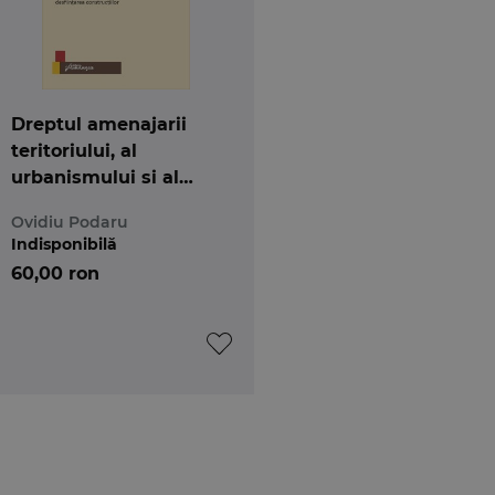
Dreptul amenajarii
teritoriului, al
urbanismului si al
construirii
Ovidiu Podaru
Indisponibilă
60,00 ron