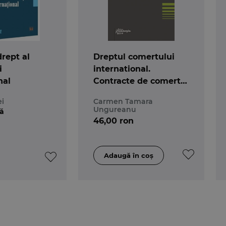
drept al
Dreptul comertului
i
international.
nal
Contracte de comert
international
i
Carmen Tamara
Ungureanu
lă
46,00 ron