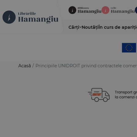
Cărți
Noutăți
În curs de apariți
Acasă
/
Principiile UNIDROIT privind contractele comerc