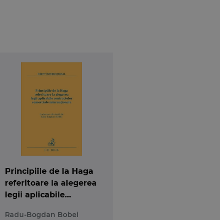
in urma adaptari au nevoie nu numai de Spatiu –
 apartinand unor generatii biologice diferite),
rele considerente: egoul creator al eruditilor –
/internationali/supranationali- initiatori ai asa-
zatorilor textelor Principiilor UNIDROIT, poate fi
ot constitui vehiculul generator al intalnirilor
lui livresc din arbitrajul international”.
T. Uneori, am confruntat – acolo unde propriile
tetea (aparent) taioasa a versiunii in limba
 susceptibila de imperfectiuni si, pe cale de
Principiile de la Haga
referitoare la alegerea
legii aplicabile
contractelor
Radu-Bogdan Bobei
comerciale