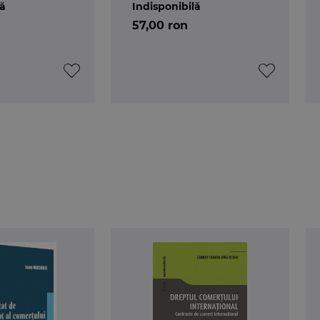
lă
Indisponibilă
temeiul
57,00 ron