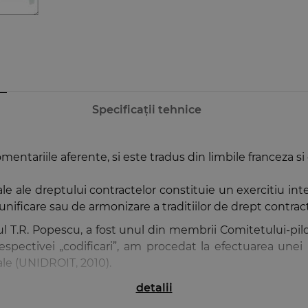
Specificații tehnice
comentariile aferente, si este tradus din limbile franceza 
ale ale dreptului contractelor constituie un exercitiu inte
ificare sau de armonizare a traditiilor de drept contractu
ul T.R. Popescu, a fost unul din membrii Comitetului-pilo
i respectivei „codificari”, am procedat la efectuarea une
ale (UNIDROIT, 2010).
ea, a-l adapta la mentalitatile din jurisdictia careia ii e
detalii
l de a adapta mentalitatile din jurisdictia romana la stan