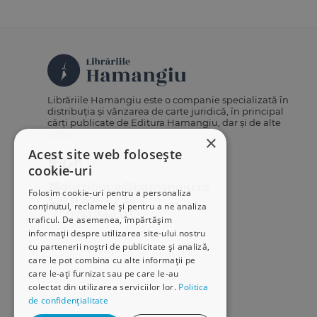
Librăriile Hamangiu este o companie specializată în
distribuția și vânzarea de carte juridică, în principal
cărți publicate de Editura Hamangiu, dar și de alte
edituri.
×
Acest site web folosește
cookie-uri
distributie@hamangiu.ro
Folosim cookie-uri pentru a personaliza
031 425 42 24
conținutul, reclamele și pentru a ne analiza
0741 244 032
traficul. De asemenea, împărtășim
informații despre utilizarea site-ului nostru
cu partenerii noștri de publicitate și analiză,
care le pot combina cu alte informații pe
care le-ați furnizat sau pe care le-au
colectat din utilizarea serviciilor lor.
Politica
de confidențialitate