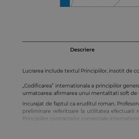
Descriere
Lucrarea include textul Principiilor, insotit de 
„Codificarea” internationala a principiilor gener
urmatoarea: afirmarea unui mentalitati soft de un
Incurajat de faptul ca eruditul roman, Profesor
preliminare referitoare la utilitatea efectuari
Principiilor contractelor comerciale internation
In principiu, a traduce un text inseamna a-l recr
procedat la efectuarea traducerii (si) in scopu