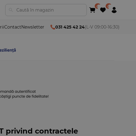
rii
Contact
Newsletter
031 425 42 24
(L-V 09:00-16:30)
T privind contractele