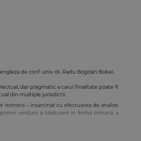
si engleza de conf. univ. dr. Radu Bogdan Bobei.
lectual, dar pragmatic a carui finalitate poate fi
al din multiple jurisdictii.
t restrans – insarcinat cu efectuarea de analize
i primei versiuni a traducerii in limba romana a
ste destinata respectiva traducere. In concret, am
dardele versiunii soft a dreptului contractelor,