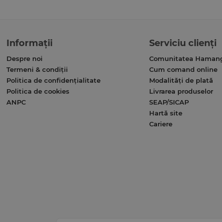
Informații
Serviciu clienți
Despre noi
Comunitatea Haman
Termeni & condiții
Cum comand online
Politica de confidențialitate
Modalități de plată
Politica de cookies
Livrarea produselor
ANPC
SEAP/SICAP
Hartă site
Cariere