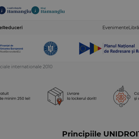
e
Reduceri
Evenimente
Libră
iale internationale 2010
Principiile UNIDROI