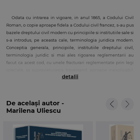
Odata cu intrarea in vigoare, in anul 1865, a Codului Civil
Roman, o copie aproape fidela a Codului civil francez, s-au pus
bazele dreptului civil modern cu principiile si institutiile sale si
s-a introdus, pe aceasta cale, terminologia juridica modern.
Conceptia generala, principiile, institutiile dreptului civil,
terminologia juridic si mai ales rigoarea reglementarii au
facut ca acest cod, cu unele fracturari reglementate prin legi
speciale, sa supravietuiasca traversand, aproape inexplicabil,
detalii
perioada de aproximativ cinci decenii a dreptului socialist.
"Noul Cod civil", a carui redactare si adoptare au figurat in
"Programul de guvernare 2009-2012", pare a fi fost o initiativa
De același autor -
legislativa necesara si utia. Codul civil, adoptat prin Legea nr.
Marilena Uliescu
287/2009, cuprinde 7 carti, fiecare dintre acestea fiind divizate
in titluri si capitole - numarul de articole fiind de 2.664.
Desigur, "Noul Cod civil" cuprinde elemente noi, pe care le
consideram utile si necesare, cum ar fi, de pilda, protectia