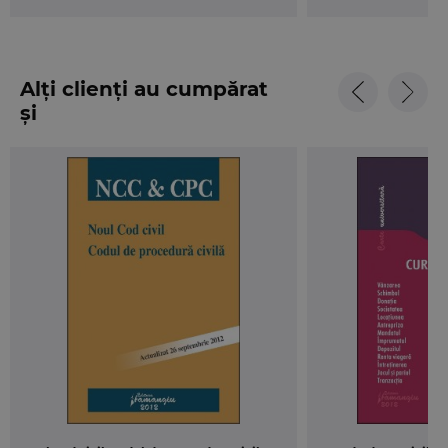
mai larga in dreptul anglo-saxon.
Simpla consultare a tablei de materii demonstreaza, in opinia
noastra, importanta institutiilor juridice care fac obiect de
preocupare. Doar cu titlu de exemplu, si intr-o alegere
Alți clienți au cumpărat
aleatorie, amintim, in aceasta ordine de idei, institutii ca
și
dreptul de proprietate, optiunea succesorala, raspunderea civil
delictuala, casatoria.
Prof. univ. dr. Marilena Uliescu