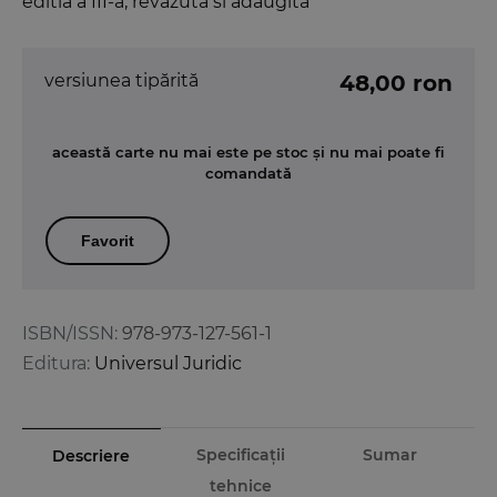
editia a III-a, revazuta si adaugita
versiunea tipărită
48,00 ron
această carte nu mai este pe stoc și nu mai poate fi
comandată
Favorit
ISBN/ISSN:
978-973-127-561-1
Editura:
Universul Juridic
Specificații
Sumar
Descriere
tehnice