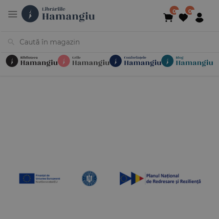
Cărți
Noutăți
În curs de apariție
Reduceri
Evenimente
Librării
Contact
Newsletter
031 425 4