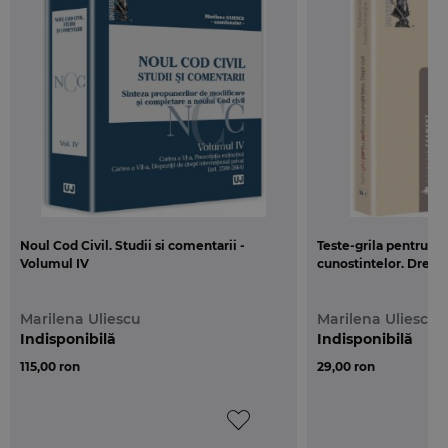
drepturilor si libertatilor civile fundamentale ale personalitatii
umane, consacrate deja in acte internationale sau in codurile
civile ale altor state europene. În acelasi sens, am mai putea
remarca reglementarea explicita a dreptului de proprietate
privata si a dreptului de proprietate publica, precum si a
drepturilor reale principale derivate din dreptul de proprietate
publica, si anume: dreptul de administrare, dreptul de
concesiune si dreptul de folosita. De asemenea, remarcam
introducerea in "Noul Cod civil" a cartii funciare cu efectul
constitutiv al intabularii sau a institutiei fiduciei, caracteristica
Noul Cod Civil. Studii si comentarii -
Teste-grila pentru ve
dreptului anglo-saxon (trustul), institutie care este receptata si
Volumul IV
cunostintelor. Drept 
de sistemul romano-germanic prin unele reglementari
nationale, cum ar fi, de pilda, in Luxemburg, in Franta si in
Marilena Uliescu
Marilena Uliescu
Elvetia.
Indisponibilă
Indisponibilă
115,00 ron
29,00 ron
Introducerea fiduciei in "Noul Cod civil" a fost, credem,
determinata de avantajele trustului (fiduciei) cat priveste
organizarea patrimoniului si care cunoaste, desigur, o aplicare