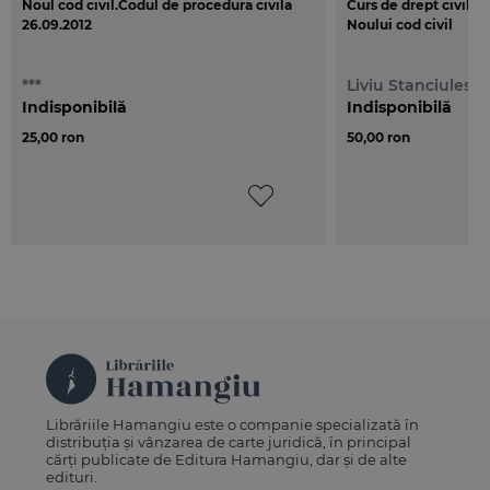
Noul cod civil.Codul de procedura civila
Curs de drept civil. 
26.09.2012
Noului cod civil
***
Liviu Stanciulesc
Indisponibilă
Indisponibilă
25,00 ron
50,00 ron
Librăriile Hamangiu este o companie specializată în
distribuția și vânzarea de carte juridică, în principal
cărți publicate de Editura Hamangiu, dar și de alte
edituri.