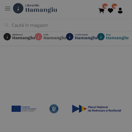
Cărți
Noutăți
În curs de apariție
Reduceri
Evenimente
Librării
Contact
Newsletter
031 425 4