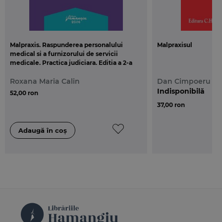
Malpraxis. Raspunderea personalului
Malpraxisul
medical si a furnizorului de servicii
medicale. Practica judiciara. Editia a 2-a
Roxana Maria Calin
Dan Cimpoeru
Indisponibilă
52,00 ron
37,00 ron