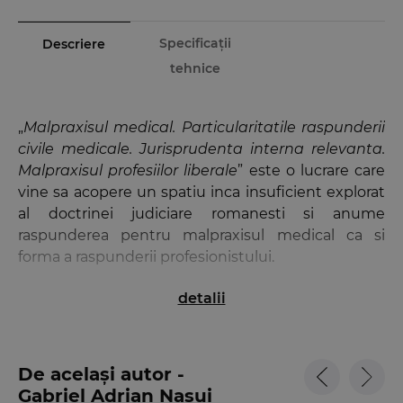
Specificații
Descriere
tehnice
„
Malpraxisul medical. Particularitatile raspunderii
civile medicale. Jurisprudenta interna relevanta.
Malpraxisul profesiilor liberale
” este o lucrare care
vine sa acopere un spatiu inca insuficient explorat
al doctrinei judiciare romanesti si anume
raspunderea pentru malpraxisul medical ca si
forma a raspunderii profesionistului.
detalii
Termenul „malpraxis” folosit de legiuitor - este
definit ca fiind o eroare profesionala, adica o
greseala – termen care are in vedere in primul rand
pozitia psihica a autorului faptei ilicite. De aceea,
De același autor -
apreciam ca malpraxisul este fapta ilicita savarsita
Gabriel Adrian Nasui