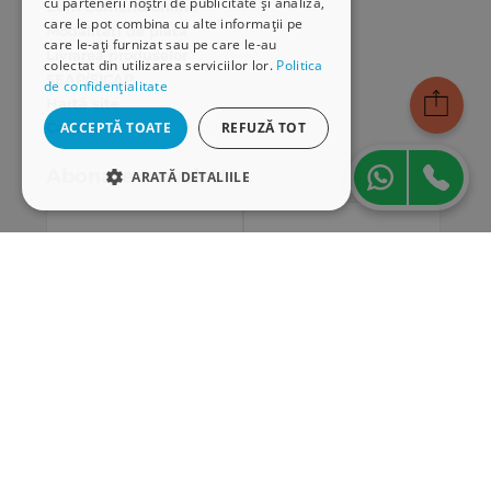
cu partenerii noștri de publicitate și analiză,
Cum comand online
care le pot combina cu alte informații pe
Modalități de plată
care le-ați furnizat sau pe care le-au
Livrarea produselor
colectat din utilizarea serviciilor lor.
Politica
SEAP/SICAP
de confidențialitate
Hartă site
Cariere
ACCEPTĂ TOATE
REFUZĂ TOT
Abonare newsletter
ARATĂ DETALIILE
STRICT NECESARE
DE PERFORMANȚĂ
DE TARGETARE
DE FUNCŢIONALITATE
Strict necesare
De performanță
De targetare
De funcţionalitate