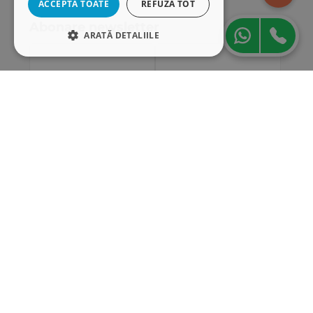
ACCEPTĂ TOATE
REFUZĂ TOT
procesual civil, dar si celor deja familiarizati.
Abonare newsletter
ARATĂ DETALIILE
STRICT NECESARE
DE PERFORMANȚĂ
DE TARGETARE
DE FUNCŢIONALITATE
Strict necesare
De performanță
De targetare
De funcţionalitate
Cookie-urile strict necesare permit
funcționalitatea principală a site-ului web,
cum ar fi autentificarea utilizatorului și
gestionarea contului. Site-ul web nu poate fi
utilizat corect fără cookie-uri strict necesare.
„Conținutul acestui material nu reprezintă în mod
Furnizor
/