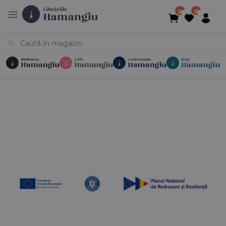
Cărți
Noutăți
În curs de apariție
Reduceri
Evenimente
Librării
Contact
Newsletter
031 425 4