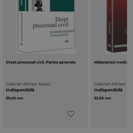
masuri pentru degrevarea instantelor
judecatoresti, precum si pentru pregatirea punerii
in aplicare a Legii nr. 134/2010 privind Codul de
procedura civila, prin Legea nr. 138/2014 pentru
modificarea si completarea Legii nr. 134/2010
privind Codul de procedura civila, precum si pentru
modificarea si completarea unor acte normative
conexe, precum si prin O.U.G. nr. 1/2016 pentru
modificarea Legii nr. 134/2010 privind Codul de
Drept procesual civil. Partea generala
Malpraxisul medical
procedura civila, precum si a unor acte normative
conexe.
Gabriel Adrian Nasui
Gabriel Adrian Na
Nu in ultimul rand, Curtea Constitutionala a asanat
Indisponibilă
Indisponibilă
anumite texte din corpul actualului Cod prin
39,00 ron
53,00 ron
Decizia nr. 473/2013 [art. 659 alin. (3)], prin Decizia nr.
462/2014 [art. 13 alin. (2) teza a doua, art. 83 alin. (3) si
art. 486 alin. (3)], prin Decizia nr. 558/2014 [art. 142
alin. (1) teza intai, art. 143 alin. (1) si art. 145 alin. (1)
teza intai], prin Decizia nr. 348/2014 [art. 650 alin.