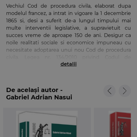
Vechiul Cod de procedura civila, elaborat dupa
modelul francez, a intrat in vigoare la 1 decembrie
1865 si, desi a suferit de-a lungul timpului mai
multe interventii legislative, a supravietuit cu
succes vreme de aproape 150 de ani. Desigur ca
noile realitati sociale si economice impuneau cu
necesitate adoptarea unui nou Cod de procedura
civila. Legea nr. 134/2010 privind Codul de
detalii
procedura civila, republicata in 10 aprilie 2015,
reprezinta actul de nastere al actualelor
reglementari ale procesului civil.
De același autor -
Fara a se constitui intr-o critica a actualului act
Gabriel Adrian Nasui
normativ, trebuie observata imprejurarea ca deja
au fost aduse modificari Codului de procedura
civila prin Legea nr. 76/2012 pentru punerea in
aplicare a Legii nr. 134/2010 privind Codul de
procedura civila, prin Legea nr. 2/2013 privind unele