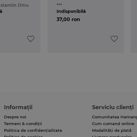
 Editia a 3-a
Actualizat la 6
stantin Dinu
***
septembrie 2019
lă
Indisponibilă
37,00 ron
Informații
Serviciu clienți
Despre noi
Comunitatea Haman
Termeni & condiții
Cum comand online
Politica de confidențialitate
Modalități de plată
Politica de cookies
Livrarea produselor