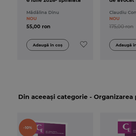
6 iulie 2026- spiralată
de avocat
Mădălina Dinu
Claudiu Con
NOU
NOU
55,00 ron
175,00 ron
Din aceeași categorie - Organizarea p
-10%