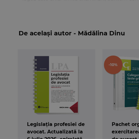
care se asaza intregul esafodaj al cunostintelo
Cele mai importante modificari surprinse in
Leg
–
Hotararea Consiliului U.N.B.R. nr. 462 din
examenului de primire in profesia de avocat s
De același autor - Mădălina Dinu
dobandirii titlului profesional de avocat stagiar
juridice
–
Hotararea Consiliului U.N.B.R. nr. 463 din 5
– modificarea art. 61 alin. (1) din Legea nr. 51/1
-10%
2019);
– modificarea si completarea Statutului profes
Hotararea Consiliului U.N.B.R. nr. 431/2019
(M.
absolvent de drept, personal auxiliar, in cabi
realitate, in functie de perspectiva: fie o apropi
De asemenea, aceasta editie cuprinde si noul
judiciara in materie penala, pentru prestar
reprezentare ori de asistenta extrajudiciara
Legislația profesiei de
Pachet org
justitie in materie civila si cooperarea judi
avocat. Actualizată la
exercitare
Ministerul Public
(Parchetul de pe langa Inalta C