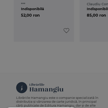
ed.2._SPIRA(actualizat
de avocat.
***
Claudiu Con
14.06.2019)
Indisponibilă
Indisponibi
52,00 ron
85,00 ron
Librăriile Hamangiu este o companie specializată în
distribuția și vânzarea de carte juridică, în principal
cărți publicate de Editura Hamangiu, dar și de alte