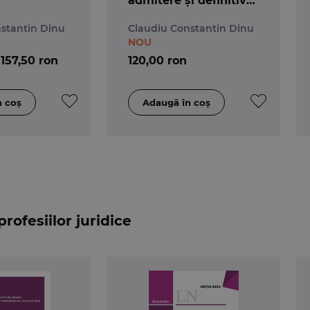
admitere și definitivat
în avocatură. Ediția a
stantin Dinu
Claudiu Constantin Dinu
3-a
NOU
157,50 ron
120,00 ron
rofesiilor juridice