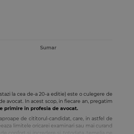
Sumar
stazi la cea de-a 20-a editie) este o culegere de
de avocat. In acest scop, in fiecare an, pregatim
primire in profesia de avocat.
 aproape de cititorul-candidat, care, in astfel de
eaza limitele oricarei examinari sau mai curand
a de confort si incredere si, totodata, temelia pe