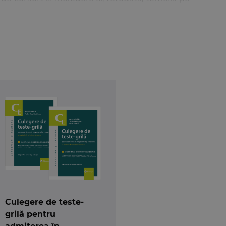
a a Regulamentului‑cadru privind organizarea
tirea si Perfectionarea Avocatilor (in vederea
 absolvit examenul de definitivat in alte profesii
profesie –
sesiunea august 2019
;
rin
Legea nr. 46/2019
(M. Of. nr. 191 din 11 martie
8/2018
(M. Of. nr. 64 din 25 ianuarie 2019) si prin
a in Statut este acceptarea oficiala a angajatului
 ca o deschidere spre nou, fie ca o adaptare la
 catre alta cariera in drept.
ilor pentru furnizarea serviciilor de asistenta
 a serviciilor de asistenta judiciara si/sau
ta judiciara privind accesul international la
Culegere de teste-
 de
14 februarie 2019 intre Ministerul Justitiei,
grilă pentru
din Romania
.