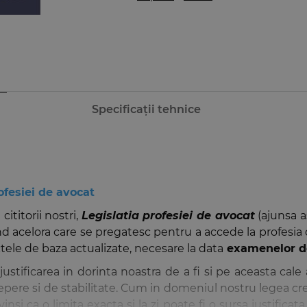
Specificații tehnice
ofesiei de avocat
ititorii nostri,
Legislatia profesiei de avocat
(ajunsa a
nd acelora care se pregatesc pentru a accede la profesia 
ctele de baza actualizate, necesare la data
examenelor de 
 justificarea in dorinta noastra de a fi si pe aceasta cale
ere si de stabilitate. Cum in domeniul nostru legea cre
si ca o limita exacta si la zi poate fi o sursa justificat