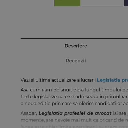
Descriere
Recenzii
Vezi si ultima actualizare a lucrarii
Legislatia pr
Asa cum i-am obisnuit de-a lungul timpului pe c
texte legislative care se adreseaza in primul ra
o noua editie prin care sa oferim candidatilor a
Asadar,
Legislatia profesiei de avocat
isi are
momente, are nevoie mai mult ca oricand de rep
legea este chiar limita examinarii, suntem convin