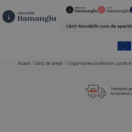
Cărți
Noutăți
În curs de apariți
Acasă
/
Cărți de drept
/
Organizarea profesiilor juridice