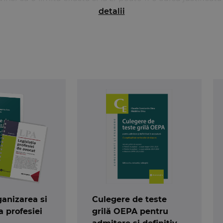
r acumulate.
detalii
islatia profesiei de avocat – editia 2019
– sunt:
 5 iunie 2019
pentru republicarea in forma consolidat
i admitere in cadrul Institutului National pentru Prega
) si de primire in profesia de avocat a persoanelor care au
 iunie 2019
privind organizarea examenului de primire in 
995 pentru organizarea si exercitarea profesiei de avocat p
iei de avocat prin
Hotararea Consiliului U.N.B.R. nr. 42
 Of. nr. 281 din 12 aprilie 2019). O modificare bine-venit
netul de avocatura. Putem privi aceasta modificare fie
ere de celebrul paralegal din filmele americane, fie o sansa
Protocol privind stabilirea onorariilor cuvenite avocat
ea, in cadrul sistemului de ajutor public judiciar,
, precum si pentru asigurarea serviciilor de asisten
anizarea si
Culegere de teste
ciara internationala in materie penala
, incheiat la data
a profesiei
grilă OEPA pentru
urte si Justitie) – si
Uniunea Nationala a Barourilor 