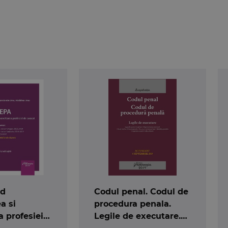
nd
Codul penal. Codul de
a si
procedura penala.
a profesiei
Legile de executare.