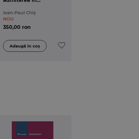
admiterea în
magistratură și
Ioan-Paul Chiș
avocatură. Ediția a 7-a
NOU
350,00 ron