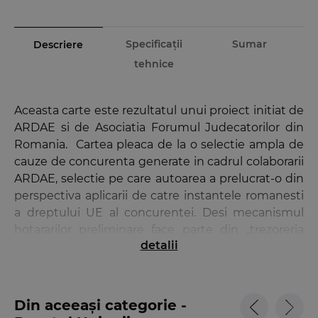
Specificații
Sumar
Descriere
tehnice
Aceasta carte este rezultatul unui proiect initiat de
ARDAE si de Asociatia Forumul Judecatorilor din
Romania. Cartea pleaca de la o selectie ampla de
cauze de concurenta generate in cadrul colaborarii
ARDAE, selectie pe care autoarea a prelucrat-o din
perspectiva aplicarii de catre instantele romanesti
a dreptului UE al concurentei. Desi mecanismul
hotararilor preliminare face parte din „trezoreria
detalii
regala” a sistemului de dreptul al UE avand un rol
determinant pentru mentinerea coerentei aplicarii
dreptului UE de catre instantele nationale si
pentru protectia efectiva a drepturilor particularilor
Din aceeași categorie -
cu toate acestea nu se poate spune ca subiectul a