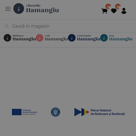
Cărți
Noutăți
În curs de apariție
Reduceri
Evenimente
Librării
Contact
Newsletter
031 425 4