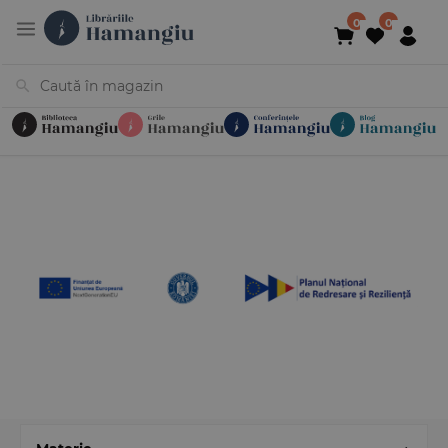
Cărți
Noutăți
În curs de apariție
Reduceri
Evenimente
Librării
Contact
Newsletter
031 425 4