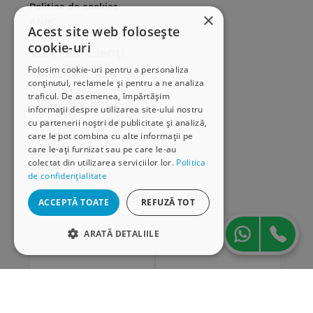
Politica de cookies
×
ANPC
Acest site web folosește
cookie-uri
Serviciu clienți
Folosim cookie-uri pentru a personaliza
Comunitatea Hamangiu
conținutul, reclamele și pentru a ne analiza
Cum comand online
traficul. De asemenea, împărtășim
Modalități de plată
informații despre utilizarea site-ului nostru
Livrarea produselor
cu partenerii noștri de publicitate și analiză,
care le pot combina cu alte informații pe
SEAP/SICAP
care le-ați furnizat sau pe care le-au
Hartă site
colectat din utilizarea serviciilor lor.
Politica
Cariere
de confidențialitate
Abonare newsletter
ACCEPTĂ TOATE
REFUZĂ TOT
ARATĂ DETALIILE
STRICT NECESARE
DE PERFORMANȚĂ
DE TARGETARE