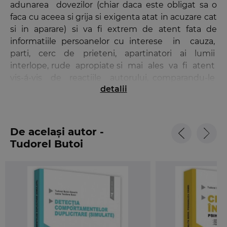
adunarea dovezilor (chiar daca este obligat sa o
faca cu aceea si grija si exigenta atat in acuzare cat
si in aparare) si va fi extrem de atent fata de
informatiile persoanelor cu interese in cauza,
parti, cerc de prieteni, apartinatori ai lumii
interlope, rude apropiate si mai ales va fi atent
vis-á-vis de reactiile autorului, comparandu-le
detalii
permanent cu datele demersului din
perspectiva unor exigente stiintifice, expertize,
constatari, rapoarte informative, mijloace de
suport audio-video sau alte date emanand de la
De același autor -
detectivi-investigatori, politisti, avocati, medici
Tudorel Butoi
legisti etc. Pentru psihologul criminalist itinerariul
derularii interogatoriului este nu numai un prilej
de continui provocari dar mai ales pe masura ce
atitudinea sa exigent impartiala emana notele
decantarilor profesioniste va provoca in strategiile
expectative ale persoanei interogate
amplificarea riscului demascarii posibile. Psihologul