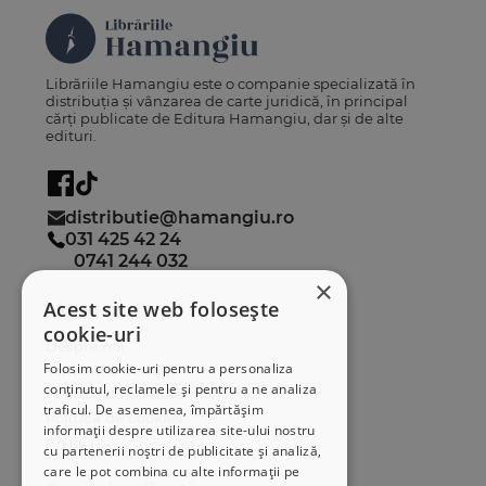
Librăriile Hamangiu este o companie specializată în
distribuția și vânzarea de carte juridică, în principal
cărți publicate de Editura Hamangiu, dar și de alte
edituri.
distributie@hamangiu.ro
031 425 42 24
0741 244 032
×
Acest site web folosește
Informații
cookie-uri
Despre noi
Folosim cookie-uri pentru a personaliza
Termeni & condiții
conținutul, reclamele și pentru a ne analiza
Politica de confidențialitate
traficul. De asemenea, împărtășim
Politica de cookies
informații despre utilizarea site-ului nostru
ANPC
cu partenerii noștri de publicitate și analiză,
care le pot combina cu alte informații pe