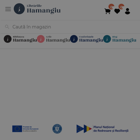
Cărți
Noutăți
În curs de apariție
Reduceri
Evenimente
Librării
Contact
Newsletter
031 425 4