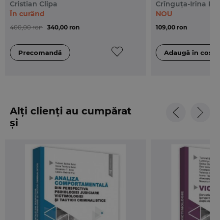
Cristian Clipa
Crînguța-Irina Pe
În curând
NOU
400,00 ron
340,00 ron
109,00 ron
Alți clienți au cumpărat
și