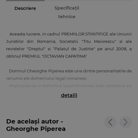
Specificații
Descriere
tehnice
Aceasta lucrare, in cadrul PREMIILOR STIINTIFICE ale Uniunii
Juristilor din Romania, Societatii "Titu Maiorescu" si ale
revistelor "Dreptul" si "Palatul de Justitie" pe anul 2008, a
obtinul PREMIUL "OCTAVIAN CAPATINA"
Domnul Gheorghe Piperea este una dintre personalitatile de
renume ale domeniului legal romanesc.
Implicarea sa in domeniul legal romanesc este complexa: pe
de o parte prin activitatea practica in calitate de avocat si
detalii
practician in insolventa si prin participarea la elaborarea unor
proiecte de lege, pe de alta parte prin publicarea de articole si
carti si prin activitatea sa didactica.
De același autor -
Gheorghe Piperea
In domeniul insolventei comerciale, Gheorghe Piperea este
unul dintre participantii activi la elaborarea actualei Legi a