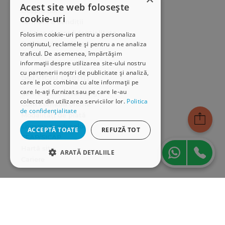
Acest site web folosește
Despre noi
cookie-uri
Termeni & condiții
Politica de confidențialitate
Folosim cookie-uri pentru a personaliza
Politica de cookies
conținutul, reclamele și pentru a ne analiza
traficul. De asemenea, împărtășim
ANPC
informații despre utilizarea site-ului nostru
cu partenerii noștri de publicitate și analiză,
Serviciu clienți
care le pot combina cu alte informații pe
care le-ați furnizat sau pe care le-au
Comunitatea Hamangiu
colectat din utilizarea serviciilor lor.
Politica
Cum comand online
de confidențialitate
Modalități de plată
Livrarea produselor
ACCEPTĂ TOATE
REFUZĂ TOT
SEAP/SICAP
Hartă site
ARATĂ DETALIILE
Cariere
STRICT NECESARE
Abonare newsletter
DE PERFORMANȚĂ
DE TARGETARE