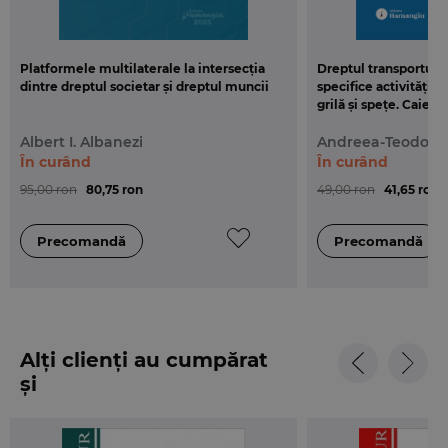
Platformele multilaterale la intersecția
Dreptul transporturil
dintre dreptul societar și dreptul muncii
specifice activității 
grilă și spețe. Caiet
Albert I. Albanezi
Andreea-Teodora
În curând
În curând
95,00 ron
80,75 ron
49,00 ron
41,65 ron
Alți clienți au cumpărat
și