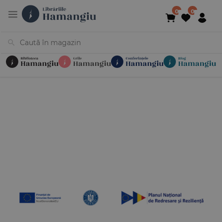
Cărți
Noutăți
În curs de apariție
Reduceri
Evenimente
Librării
Contact
Newsletter
031 425 4