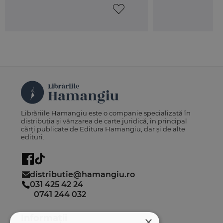
Librăriile Hamangiu este o companie specializată în
distribuția și vânzarea de carte juridică, în principal
cărți publicate de Editura Hamangiu, dar și de alte
edituri.
distributie@hamangiu.ro
031 425 42 24
0741 244 032
Informații
×