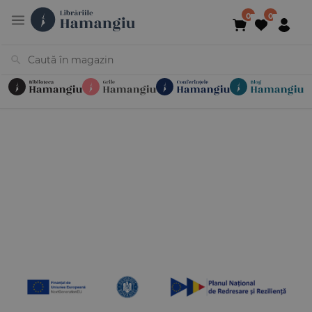
Cărți
Noutăți
În curs de apariție
Reduceri
Evenimente
Librării
Contact
Newsletter
031 425 4