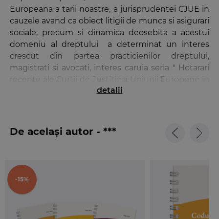
Europeana a tarii noastre, a jurisprudentei CJUE in
cauzele avand ca obiect litigii de munca si asigurari
sociale, precum si dinamica deosebita a acestui
domeniu al dreptului a determinat un interes
crescut din partea practicienilor dreptului,
magistrati si avocati, interes caruia seria " Hotarari
recente ale Curtii de Justitie a Uniunii Europene in
detalii
materia dreptului social", ingrijita de trei judecatori
din cadrul sectiei Conflicte de Munca si Asigurari
Sociale din cadrul Curtii de Apel Bucuresti, incearca
sa-i raspunda.
De același autor - ***
Prezentul volum reuneste jurisprudenta recenta,
conturata dupa intrarea in vigoare a Tratatului de la
Lisabona, in domeniul politicii sociale a Uniunii
Europene, in domeniul egalitatii si nediscriminarii,
-15%
in ceea ce priveste incadrarea in munca si
ocuparea fortei de munca si interzicerea
discriminarilor pe motive de varsta.